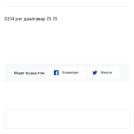
LEGAL.INFO
АВЛИГА МЭДЭЭ
03.14 үүрэг даалгавар (1) (1)
Хуваалцах
Жиргэх
Мэдээг бусдад түгээх