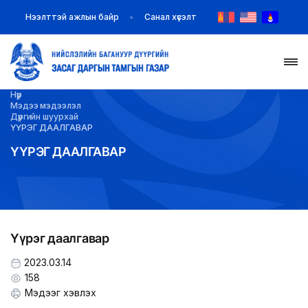
Нээлттэй ажлын байр
Санал хүсэлт
Нүүр
НҮҮР
Мэдээ мэдээлэл
Дүүргийн шуурхай
ҮҮРЭГ ДААЛГАВАР
ТАНИЛЦУУЛГА
ҮҮРЭГ ДААЛГАВАР
МЭДЭЭ МЭДЭЭЛЭЛ
БАЙГУУЛЛАГУУД
Үүрэг даалгавар
ЗАХИРАМЖ ШИЙДВЭР
2023.03.14
ИЛ ТОД БАЙДАЛ
158
Мэдээг хэвлэх