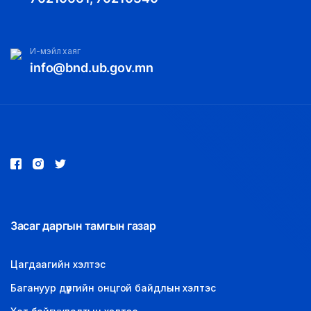
И-мэйл хаяг
info@bnd.ub.gov.mn
Засаг даргын тамгын газар
Цагдаагийн хэлтэс
Багануур дүүргийн онцгой байдлын хэлтэс