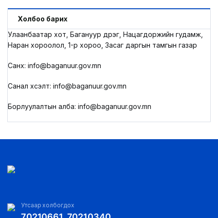
Холбоо барих
Улаанбаатар хот, Багануур дүүрэг, Нацагдоржийн гудамж,
Наран хороолол, 1-р хороо, Засаг даргын тамгын газар
Санхүү: info@baganuur.gov.mn
Санал хүсэлт: info@baganuur.gov.mn
Борлуулалтын алба: info@baganuur.gov.mn
Утсаар холбогдох
70210661, 70210340