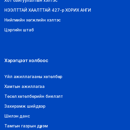
Хот байгуулалтын хэлтэс
НЭЭЛТТАЙ ХААЛТТАЙ 427-р ХОРИХ АНГИ
Нийгмийн хөгжлийн хэлтэс
Цэргийн штаб
Хэрэгцээт холбоос
Үйл ажиллагааны хөтөлбөр
Хамтын ажиллагаа
Төсөл хөтөлбөрийн биелэлт
Захирамж шийдвэр
Шилэн данс
Тамгын газрын дүрэм