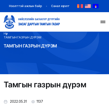
Нээлттэй ажлын байр
Санал хүсэлт
Нүүр
НҮҮР
ТАМГЫН ГАЗРЫН ДҮРЭМ
ТАМГЫН ГАЗРЫН ДҮРЭМ
ТАНИЛЦУУЛГА
МЭДЭЭ МЭДЭЭЛЭЛ
БАЙГУУЛЛАГУУД
Тамгын газрын дүрэм
ЗАХИРАМЖ ШИЙДВЭР
ИЛ ТОД БАЙДАЛ
2022.05.31
1137