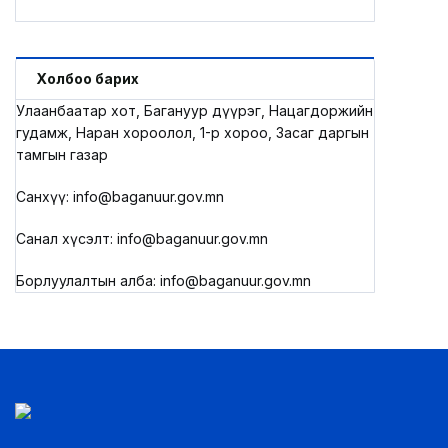
Холбоо барих
Улаанбаатар хот, Багануур дүүрэг, Нацагдоржийн
гудамж, Наран хороолол, 1-р хороо, Засаг даргын
тамгын газар
Санхүү: info@baganuur.gov.mn
Санал хүсэлт: info@baganuur.gov.mn
Борлуулалтын алба: info@baganuur.gov.mn