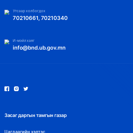
Утсаар холбогдох
70210661, 70210340
И-мэйл хаяг
info@bnd.ub.gov.mn
Засаг даргын тамгын газар
Цагдаагийн хэлтэс