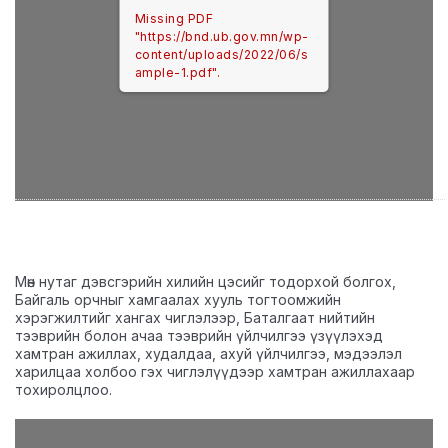
Missing PDF
"https://bnd.ub.gov.mn/wp-
content/uploads/2022/06/s
ample-1.pdf".
Мөн нутаг дэвсгэрийн хилийн цэсийг тодорхой болгох,
Байгаль орчныг хамгаалах хууль тогтоомжийн
хэрэгжилтийг хангах чиглэлээр, Баталгаат нийтийн
тээврийн болон ачаа тээврийн үйлчилгээ үзүүлэхэд
хамтран ажиллах, худалдаа, ахуй үйлчилгээ, мэдээлэл
харилцаа холбоо гэх чиглэлүүдээр хамтран ажиллахаар
тохиролцлоо.