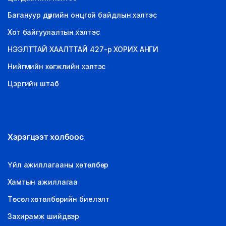
Багануур дүүргийн онцгой байдлын хэлтэс
Хот байгуулалтын хэлтэс
НЭЭЛТТАЙ ХААЛТТАЙ 427-р ХОРИХ АНГИ
Нийгмийн хөгжлийн хэлтэс
Цэргийн штаб
Хэрэгцээт холбоос
Үйл ажиллагааны хөтөлбөр
Хамтын ажиллагаа
Төсөл хөтөлбөрийн биелэлт
Захирамж шийдвэр