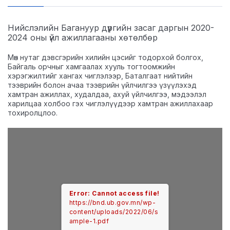
LEGAL.INFO
АВЛИГА МЭДЭЭ
Нийслэлийн Багануур дүүргийн засаг даргын 2020-
2024 оны үйл ажиллагааны хөтөлбөр
Мөн нутаг дэвсгэрийн хилийн цэсийг тодорхой болгох,
Байгаль орчныг хамгаалах хууль тогтоомжийн
хэрэгжилтийг хангах чиглэлээр, Баталгаат нийтийн
тээврийн болон ачаа тээврийн үйлчилгээ үзүүлэхэд
хамтран ажиллах, худалдаа, ахуй үйлчилгээ, мэдээлэл
харилцаа холбоо гэх чиглэлүүдээр хамтран ажиллахаар
тохиролцлоо.
Error: Cannot access file!
https://bnd.ub.gov.mn/wp-
content/uploads/2022/06/s
ample-1.pdf