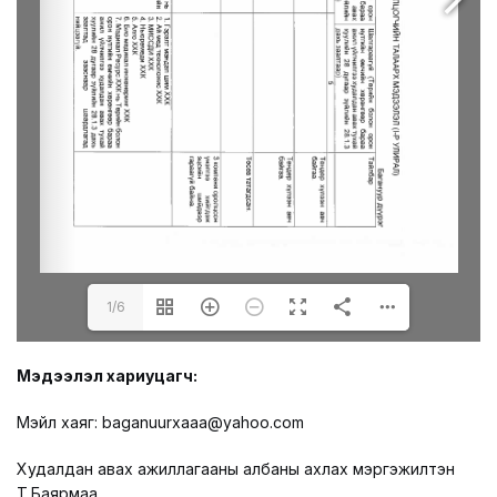
1/6
Мэдээлэл хариуцагч:
Мэйл хаяг: baganuurxaaa@yahoo.com
Худалдан авах ажиллагааны албаны ахлах мэргэжилтэн
Т.Баярмаа