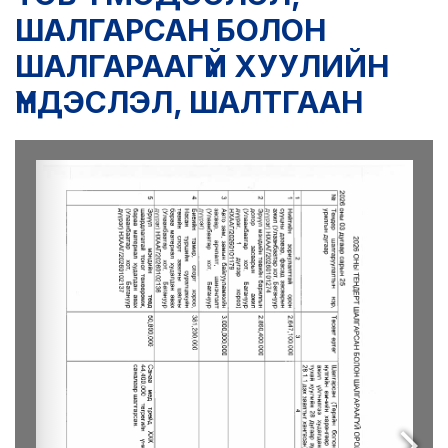
LEGAL.INFO
ШАЛГАРСАН БОЛОН
АВЛИГА МЭДЭЭ
ШАЛГАРААГҮЙ ХУУЛИЙН
ҮНДЭСЛЭЛ, ШАЛТГААН