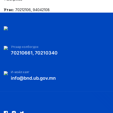
Утас:
70212106, 94042108
Утсаар холбогдох
70210661, 70210340
И-мэйл хаяг
info@bnd.ub.gov.mn