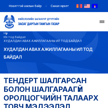
Нээлттэй ажлын байр
Санал хүсэлт
Нүүр
НҮҮР
Ил тод байдал
ХУДАЛДАН АВАХ АЖИЛЛАГААНЫ ИЛ ТОД БАЙДАЛ
ТАНИЛЦУУЛГА
ХУДАЛДАН АВАХ АЖИЛЛАГААНЫ ИЛ ТОД
БАЙДАЛ
МЭДЭЭ МЭДЭЭЛЭЛ
БАЙГУУЛЛАГУУД
ТЕНДЕРТ ШАЛГАРСАН
ЗАХИРАМЖ ШИЙДВЭР
БОЛОН ШАЛГАРААГҮЙ
ОРОЛЦОГЧИЙН ТАЛААРХ
ИЛ ТОД БАЙДАЛ
ТОВЧ МЭДЭЭЛЭЛ,