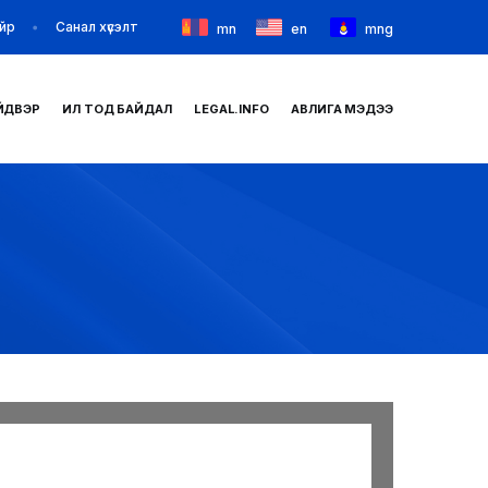
йр
Санал хүсэлт
mn
en
mng
ЙДВЭР
ИЛ ТОД БАЙДАЛ
LEGAL.INFO
АВЛИГА МЭДЭЭ
НҮҮР
ТАНИЛЦУУЛГА
МЭДЭЭ МЭДЭЭЛЭЛ
БАЙГУУЛЛАГУУД
ЗАХИРАМЖ ШИЙДВЭР
ИЛ ТОД БАЙДАЛ