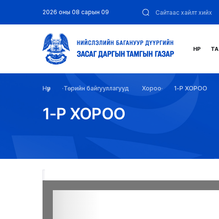
2026 оны 08 сарын 09
НҮҮР
ТА
Нүүр
Төрийн байгууллагууд
Хороо
1-Р ХОРОО
1-Р ХОРОО