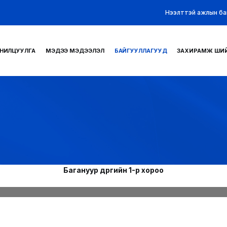
Нээлттэй ажлын ба
НИЛЦУУЛГА
МЭДЭЭ МЭДЭЭЛЭЛ
БАЙГУУЛЛАГУУД
ЗАХИРАМЖ ШИ
Багануур дүүргийн 1-р хороо