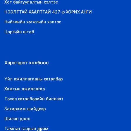
Хот байгуулалтын хэлтэс
НЭЭЛТТАЙ ХААЛТТАЙ 427-р ХОРИХ АНГИ
Нийгмийн хөгжлийн хэлтэс
Цэргийн штаб
Хэрэгцээт холбоос
Үйл ажиллагааны хөтөлбөр
Хамтын ажиллагаа
Төсөл хөтөлбөрийн биелэлт
Захирамж шийдвэр
Шилэн данс
Тамгын газрын дүрэм