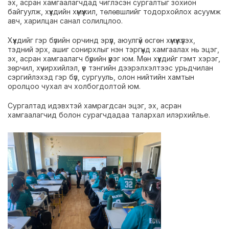
эх, асран хамгаалагчдад чиглэсэн сургалтыг зохион
байгуулж, хүүхдийн хүмүүжил, төлөвшлийг тодорхойлох асуумж
авч, харилцан санал солилцлоо.
Хүүхдийг гэр бүлийн орчинд эрүүл, аюулгүй өсгөн хүмүүжүүлэх,
тэдний эрх, ашиг сонирхлыг нэн тэргүүнд хамгаалах нь эцэг,
эх, асран хамгаалагч бүрийн үүрэг юм. Мөн хүүхдийг гэмт хэрэг,
зөрчил, хүчирхийлэл, үе тэнгийн дээрэлхэлтээс урьдчилан
сэргийлэхэд гэр бүл, сургууль, олон нийтийн хамтын
оролцоо чухал ач холбогдолтой юм.
Сургалтад идэвхтэй хамрагдсан эцэг, эх, асран
хамгаалагчид болон сурагчдадаа талархал илэрхийлье.