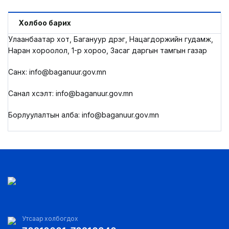
Холбоо барих
Улаанбаатар хот, Багануур дүүрэг, Нацагдоржийн гудамж,
Наран хороолол, 1-р хороо, Засаг даргын тамгын газар
Санхүү: info@baganuur.gov.mn
Санал хүсэлт: info@baganuur.gov.mn
Борлуулалтын алба: info@baganuur.gov.mn
Утсаар холбогдох