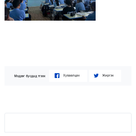
Хуваалцах
Жиргэх
Мэдээг бусдад түгээх