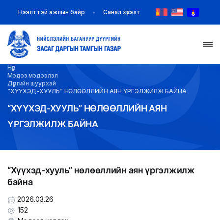
Нээлттэй ажлын байр
Санал хүсэлт
Нүүр
НҮҮР
Мэдээ мэдээлэл
Дүүргийн шуурхай
“ХҮҮХЭД-ХУУЛЬ” НӨЛӨӨЛЛИЙН АЯН ҮРГЭЛЖИЛЖ БАЙНА
ТАНИЛЦУУЛГА
“ХҮҮХЭД-ХУУЛЬ” НӨЛӨӨЛЛИЙН АЯН
ҮРГЭЛЖИЛЖ БАЙНА
МЭДЭЭ МЭДЭЭЛЭЛ
БАЙГУУЛЛАГУУД
“Хүүхэд-хууль” нөлөөллийн аян үргэлжилж
ЗАХИРАМЖ ШИЙДВЭР
байна
ИЛ ТОД БАЙДАЛ
2026.03.26
152