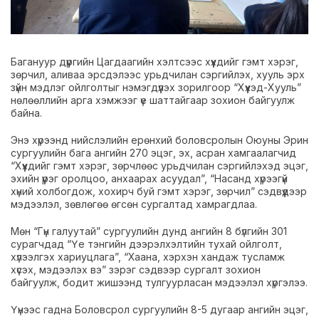
Багануур дүүргийн Цагдаагийн хэлтсээс хүүхдийг гэмт хэрэг,
зөрчил, аливаа эрсдэлээс урьдчилан сэргийлэх, хууль эрх
зүйн мэдлэг ойлголтыг нэмэгдүүлэх зорилгоор “Хүүхэд-Хууль”
нөлөөллийн арга хэмжээг үе шаттайгаар зохион байгуулж
байна.
Энэ хүрээнд нийслэлийн ерөнхий боловсролын Оюуны Эрин
сургуулийн бага ангийн 270 эцэг, эх, асран хамгаалагчид
“Хүүхдийг гэмт хэрэг, зөрчлөөс урьдчилан сэргийлэхэд эцэг,
эхийн үүрэг оролцоо, анхаарах асуудал”, “Насанд хүрээгүй
хүний холбогдож, хохирч буй гэмт хэрэг, зөрчил” сэдвүүдээр
мэдээлэл, зөвлөгөө өгсөн сургалтад хамрагдлаа.
Мөн “Гүн галуутай” сургуулийн дунд ангийн 8 бүлгийн 301
сурагчдад “Үе тэнгийн дээрэлхэлтийн тухай ойлголт,
хүлээлгэх хариуцлага”, “Хаана, хэрхэн хандаж тусламж
хүсэх, мэдээлэх вэ” зэрэг сэдвээр сургалт зохион
байгуулж, бодит жишээнд тулгуурласан мэдээлэл хүргэлээ.
Үүнээс гадна Боловсрол сургуулийн 8-5 дугаар ангийн эцэг,