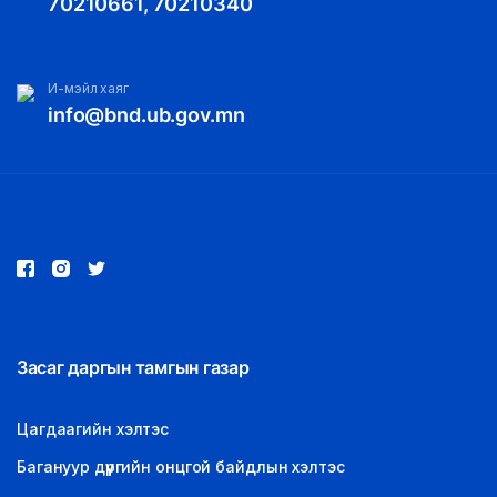
70210661, 70210340
И-мэйл хаяг
info@bnd.ub.gov.mn
Засаг даргын тамгын газар
Цагдаагийн хэлтэс
Багануур дүүргийн онцгой байдлын хэлтэс