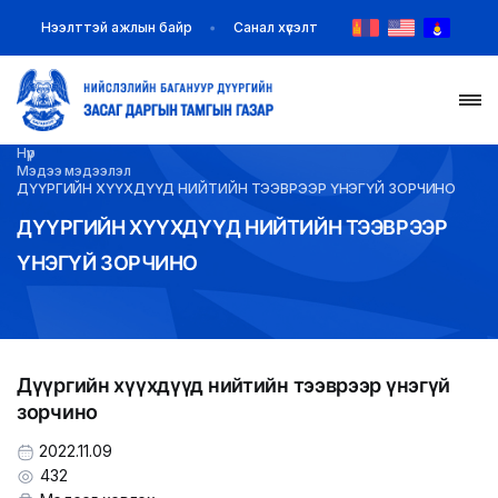
Нээлттэй ажлын байр
Санал хүсэлт
Нүүр
НҮҮР
Мэдээ мэдээлэл
ДҮҮРГИЙН ХҮҮХДҮҮД НИЙТИЙН ТЭЭВРЭЭР ҮНЭГҮЙ ЗОРЧИНО
ТАНИЛЦУУЛГА
ДҮҮРГИЙН ХҮҮХДҮҮД НИЙТИЙН ТЭЭВРЭЭР
ҮНЭГҮЙ ЗОРЧИНО
МЭДЭЭ МЭДЭЭЛЭЛ
БАЙГУУЛЛАГУУД
Дүүргийн хүүхдүүд нийтийн тээврээр үнэгүй
ЗАХИРАМЖ ШИЙДВЭР
зорчино
ИЛ ТОД БАЙДАЛ
2022.11.09
432