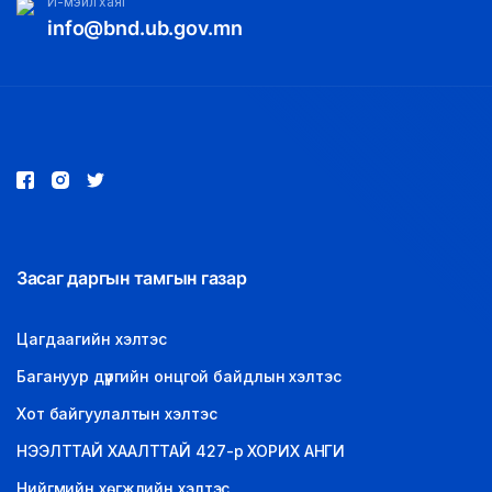
И-мэйл хаяг
info@bnd.ub.gov.mn
Засаг даргын тамгын газар
Цагдаагийн хэлтэс
Багануур дүүргийн онцгой байдлын хэлтэс
Хот байгуулалтын хэлтэс
НЭЭЛТТАЙ ХААЛТТАЙ 427-р ХОРИХ АНГИ
Нийгмийн хөгжлийн хэлтэс