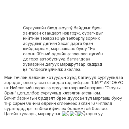
Сургуулийн бүсэд аюулгүй байдлыг бүрэн
хангасан стандарт нэвтрүүлж, сурагчдыг
нийтийн тээврээр үнэ төлбөргүй зорчих
асуудлыг дүүргийн Засаг дарга бүрэн
шийдвэрлэж, маргаашаас буюу 11-р
сарын 09-ний өдрийн өглөөнөөс дүүргийн
доторх автобуснууд батлагдсан
хуваарийн дагуух маршрутаар хүүхдүүдэд
үнэ төлбөргүй үйлчилж эхэллээ.
Мөн түүнчлэн дэлхийн хотуудын хүүхэд багачууд сургуульдаа
зорчдог, олон улсын стандартад нийцсэн “ШАР” АВТОБУС-
ыг Нийслэлийн хөрөнгө оруулалтаар шийдвэрлэн “Оюуны
Эрин” цогцолбор сургуульд хүлээлгэн өгсөн юм.
Бичиг баримтын бүрдүүлэлт бүрэн дууссан тул маргааш буюу
11-р сарын 09-ний өдрийн өглөөнөөс эхлэн 16 чиглэлд
сурагчдад үнэ төлбөргүй үйлчлэх боломжтой боллоо.
Цагийн хуваарь, маршрутыг
харна уу.