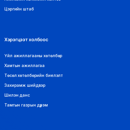
Цэргийн штаб
Хэрэгцээт холбоос
Үйл ажиллагааны хөтөлбөр
Хамтын ажиллагаа
Төсөл хөтөлбөрийн биелэлт
Захирамж шийдвэр
Шилэн данс
Тамгын газрын дүрэм