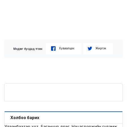
Хуваалцах
Жиргэх
Мэдээг бусдад түгээх
Холбоо барих
Улаанбаатар хот, Багануур дүүрэг, Нацагдоржийн гудамж,