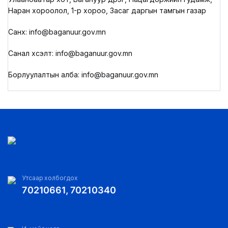
Наран хороолол, 1-р хороо, Засаг даргын тамгын газар
Санхүү: info@baganuur.gov.mn
Санал хүсэлт: info@baganuur.gov.mn
Борлуулалтын алба: info@baganuur.gov.mn
Утсаар холбогдох
70210661, 70210340