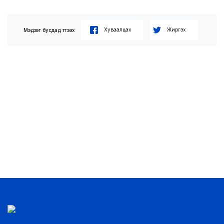
LEGAL.INFO
АВЛИГА МЭДЭЭ
Хуваалцах
Жиргэх
Мэдээг бусдад түгээх