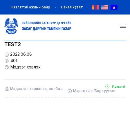
Нээлттэй ажлын байр
Санал хүсэлт
TEST2
НҮҮР
2022.06.08
ТАНИЛЦУУЛГА
401
Мэдээг хэвлэх
МЭДЭЭ МЭДЭЭЛЭЛ
БАЙГУУЛЛАГУУД
Идэвхтэй
Мэдээлэл харилцаа, холбоо
Маркетинг/Борлуулалт
ЗАХИРАМЖ ШИЙДВЭР
ИЛ ТОД БАЙДАЛ