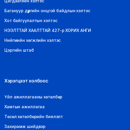
Цагдаагийн хэлтэс
Багануур дүүргийн онцгой байдлын хэлтэс
Хот байгуулалтын хэлтэс
НЭЭЛТТАЙ ХААЛТТАЙ 427-р ХОРИХ АНГИ
Нийгмийн хөгжлийн хэлтэс
Цэргийн штаб
Хэрэгцээт холбоос
Үйл ажиллагааны хөтөлбөр
Хамтын ажиллагаа
Төсөл хөтөлбөрийн биелэлт
Захирамж шийдвэр