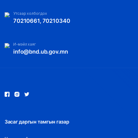
Утсаар холбогдох
70210661, 70210340
И-мэйл хаяг
info@bnd.ub.gov.mn
Засаг даргын тамгын газар