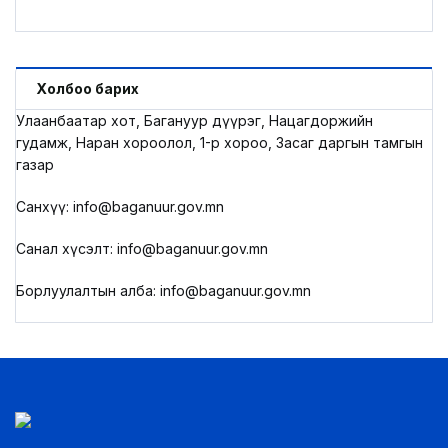
Холбоо барих
Улаанбаатар хот, Багануур дүүрэг, Нацагдоржийн
гудамж, Наран хороолол, 1-р хороо, Засаг даргын тамгын
газар
Санхүү: info@baganuur.gov.mn
Санал хүсэлт: info@baganuur.gov.mn
Борлуулалтын алба: info@baganuur.gov.mn