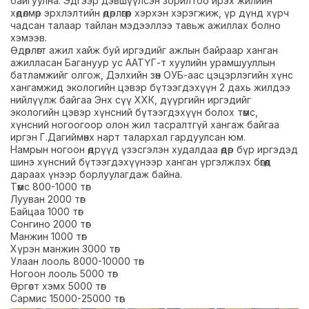
байгуулна. Эдгээр дэвшүүлсэн зорилтоо ирэх жилийн
хөдөлмөр эрхлэлтийн өдөрлөгөөр хэрхэн хэрэгжиж, үр дүнд хүрч
чадсан талаар тайлан мэдээллээ тавьж ажиллах болно
хэмээв.
Өдөрлөгт ажил хайж буй иргэдийг ажлын байраар ханган
ажилласан Багануур ус ААТҮГ-т хуулийн урамшууллын
батламжийг олгож, Дэлхийн зөн ОУБ-аас цэцэрлэгийн хүнс
хангамжид экологийн цэвэр бүтээгдэхүүн 2 дахь жилдээ
нийлүүлж байгаа Энх сүү ХХК, дүүргийн иргэдийг
экологийн цэвэр хүнсний бүтээгдэхүүн болох төмс,
хүнсний ногоогоор олон жил тасралтгүй хангаж байгаа
иргэн Г.Дагиймөнх нарт талархал гардуулсан юм.
Намрын ногоон өдрүүд үзэсгэлэн худалдаа өдөр бүр иргэдэд
шинэ хүнсний бүтээгдэхүүнээр ханган үргэлжлэх бөгөөд
дараах үнээр борлуулагдаж байна.
Төмс 800-1000 төг
Лууван 2000 төг
Байцаа 1000 төг
Сонгино 2000 төг
Манжин 1000 төг
Хүрэн манжин 3000 төг
Улаан лооль 8000-10000 төг
Ногоон лооль 5000 төг
Өргөст хэмх 5000 төг
Сармис 15000-25000 төг.