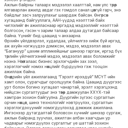
Ажлын байрны талаарх мэдээлэл хаалттай, нам улс төрөөр
ялгаварлан ажилд авдаг гэх гомдол санал цөөнгүй гарч, энэ
байдлыг засч залруулахыг шаардаж байсан. Өнгөрсөн
хугацаанд байгууллага, ААН-үүдэд нээлттэй байх
чиглэлийг өгч ажилласнаар иргэдэд мэдээллийг нээлттэй
болгосон, гэсэн ч зарим талаар алдаа дутагдал байсаар
байна. Үүнийг бид цаашид ч анхаарна.
Өрхийн үйлдвэрлэл, худалдаа, үйлчилгээ хийж буй иргэд,
аж ахуйн нэгжүүдээ дэмжсэн, мэдээ, мэдээлэл авах
“Багануур” цахим аппликейшныг шинээр гаргаж, иргэд бүх
төрлийн үйлчилгээний мэдээ, мэдээлэл авах боломжийг
нээнэ. Нөгөө талаас бизнес эрхлэгчдийн зах зээл,
хэрэглэгчийг нэмэх нөхцлийг бүрдүүлнэ гэж тооцон
ажиллаж байна.
Өнөөдрийн үйл ажиллагаанд “Гэрэлт ирээдүй” МСҮТ-ийн
хамт олон, сурагчдыг оролцуулж байна. Цаашид дүүргээс
урт болон богино хугацаат чанартай, эрэлт хэрэгцээнд
нийцсэн сургалтуудыг энэ төвөөр дамжуулан ХХҮХ-тэй
хамтран зохион байгуулна. Дүүргийн зүгээс сургалтын
орчин нөхцөл, шинэ технологийг нэвтрүүлэх, сургалтын
хэрэглэгдэхүүнийг нэмэгдүүлэхэд дэмжиж ажиллана.
Ингэснээр дутагдалтай боловсон хүчнийг шинээр сургаж,
ажлын байранд зуучлах, ажилтан албан хаагчдын ур
чадварыг нэмэгдүүлэх сургалтыг үе шаттай зохион