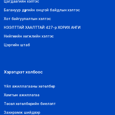
Цагдаагийн хэлтэс
Багануур дүүргийн онцгой байдлын хэлтэс
Хот байгуулалтын хэлтэс
НЭЭЛТТАЙ ХААЛТТАЙ 427-р ХОРИХ АНГИ
Нийгмийн хөгжлийн хэлтэс
Цэргийн штаб
Хэрэгцээт холбоос
Үйл ажиллагааны хөтөлбөр
Хамтын ажиллагаа
Төсөл хөтөлбөрийн биелэлт
Захирамж шийдвэр