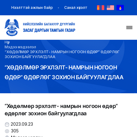
Нээлттэй ажлын байр
Санал хүсэлт
Нүүр
НҮҮР
Мэдээ мэдээлэл
“ХӨДӨЛМӨР ЭРХЛЭЛТ- НАМРЫН НОГООН ӨДӨР” ӨДӨРЛӨГ
ЗОХИОН БАЙГУУЛАГДЛАА
ТАНИЛЦУУЛГА
“ХӨДӨЛМӨР ЭРХЛЭЛТ- НАМРЫН НОГООН
ӨДӨР” ӨДӨРЛӨГ ЗОХИОН БАЙГУУЛАГДЛАА
МЭДЭЭ МЭДЭЭЛЭЛ
БАЙГУУЛЛАГУУД
“Хөдөлмөр эрхлэлт- намрын ногоон өдөр”
ЗАХИРАМЖ ШИЙДВЭР
өдөрлөг зохион байгуулагдлаа
ИЛ ТОД БАЙДАЛ
2023.09.23
305