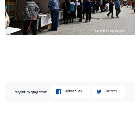
Хуваалцах
Жиргэх
Мэдээг бусдад түгээх