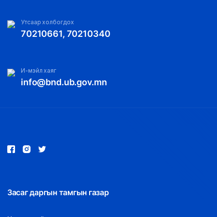
Утсаар холбогдох
70210661, 70210340
И-мэйл хаяг
info@bnd.ub.gov.mn
Засаг даргын тамгын газар