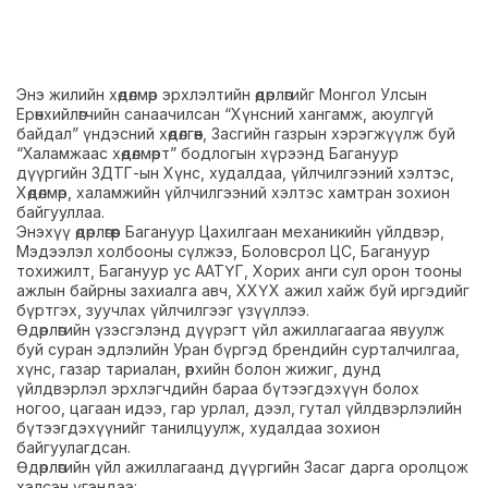
Энэ жилийн хөдөлмөр эрхлэлтийн өдөрлөгийг Монгол Улсын
Ерөнхийлөгчийн санаачилсан “Хүнсний хангамж, аюулгүй
байдал” үндэсний хөдөлгөөн, Засгийн газрын хэрэгжүүлж буй
“Халамжаас хөдөлмөрт” бодлогын хүрээнд Багануур
дүүргийн ЗДТГ-ын Хүнс, худалдаа, үйлчилгээний хэлтэс,
Хөдөлмөр, халамжийн үйлчилгээний хэлтэс хамтран зохион
байгууллаа.
Энэхүү өдөрлөгөөр Багануур Цахилгаан механикийн үйлдвэр,
Мэдээлэл холбооны сүлжээ, Боловсрол ЦС, Багануур
тохижилт, Багануур ус ААТҮГ, Хорих анги сул орон тооны
ажлын байрны захиалга авч, ХХҮХ ажил хайж буй иргэдийг
бүртгэх, зуучлах үйлчилгээг үзүүллээ.
Өдөрлөгийн үзэсгэлэнд дүүрэгт үйл ажиллагаагаа явуулж
буй суран эдлэлийн Уран бүргэд брендийн сурталчилгаа,
хүнс, газар тариалан, өрхийн болон жижиг, дунд
үйлдвэрлэл эрхлэгчдийн бараа бүтээгдэхүүн болох
ногоо, цагаан идээ, гар урлал, дээл, гутал үйлдвэрлэлийн
бүтээгдэхүүнийг танилцуулж, худалдаа зохион
байгуулагдсан.
Өдөрлөгийн үйл ажиллагаанд дүүргийн Засаг дарга оролцож
хэлсэн үгэндээ: