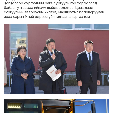
цогцолбор сургуулийн бага сургууль гэр хороололд
байдаг утгаараа ийнхүү шийдвэрлэжээ. Цаашлаад
сургуулийн автобусны чиглэл, маршрутыг боловсруулан
ирэх сарын 1-ний өдрөөс үйлчилгээнд гаргах юм.