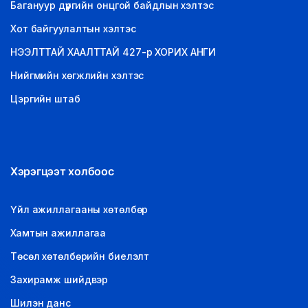
Багануур дүүргийн онцгой байдлын хэлтэс
Хот байгуулалтын хэлтэс
НЭЭЛТТАЙ ХААЛТТАЙ 427-р ХОРИХ АНГИ
Нийгмийн хөгжлийн хэлтэс
Цэргийн штаб
Хэрэгцээт холбоос
Үйл ажиллагааны хөтөлбөр
Хамтын ажиллагаа
Төсөл хөтөлбөрийн биелэлт
Захирамж шийдвэр
Шилэн данс