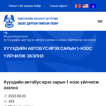
Нээлттэй ажлын байр
Санал хүсэлт
Нүүр
НҮҮР
Мэдээ мэдээлэл
ХҮҮХДИЙН АВТОБУС ИРЭХ САРЫН 1-НЭЭС ҮЙЛЧИЛЖ ЭХЭЛНЭ
ТАНИЛЦУУЛГА
ХҮҮХДИЙН АВТОБУС ИРЭХ САРЫН 1-НЭЭС
ҮЙЛЧИЛЖ ЭХЭЛНЭ
МЭДЭЭ МЭДЭЭЛЭЛ
БАЙГУУЛЛАГУУД
Хүүхдийн автобус ирэх сарын 1-нээс үйлчилж
ЗАХИРАМЖ ШИЙДВЭР
эхэлнэ
ИЛ ТОД БАЙДАЛ
2022.09.20
432