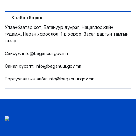
Холбоо барих
Улаанбаатар хот, Багануур дүүрэг, Нацагдоржийн
гудамж, Наран хороолол, 1-р хороо, Засаг даргын тамгын
газар
Санхүү: info@baganuur.gov.mn
Санал хүсэлт: info@baganuur.gov.mn
Борлуулалтын алба: info@baganuur.gov.mn