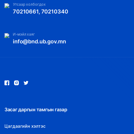
Утсаар холбогдох
70210661, 70210340
И-мэйл хаяг
info@bnd.ub.gov.mn
Засаг даргын тамгын газар
Цагдаагийн хэлтэс