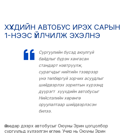
ХҮҮХДИЙН АВТОБУС ИРЭХ САРЫН
1-НЭЭС ҮЙЛЧИЛЖ ЭХЭЛНЭ
Сургуулийн бүсэд аюулгүй
байдлыг бүрэн хангасан
стандарт нэвтрүүлж,
сурагчдыг нийтийн тээврээр
үнэ төлбөргүй зорчих асуудлыг
шийдвэрлэх зорилтын хүрээнд
дүүрэгт хүүхдийн автобусыг
Нийслэлийн хөрөнгө
оруулалтаар шийдвэрлэсэн
билээ.
Өнөөдөр дээрх автобусыг Оюуны Эрин цогцолбор
сургуульд хүлээлгэн өглөө. Учир нь Оюуны Эрин