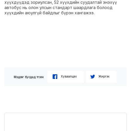
хүүхдүүдэд зориулсан, 52 хүүхдийн суудалтай энэхүү
автобус нь олон улсын стандарт шаардлага болоод
хүүхдийн аюулгүй байдлыг бүрэн хангажээ.
Хуваалцах
Жиргэх
Мэдээг бусдад түгээх