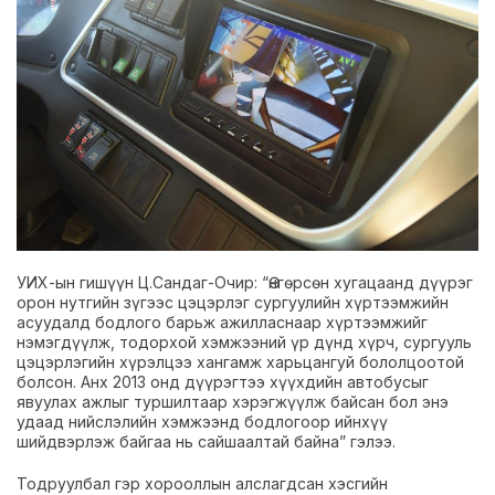
УИХ-ын гишүүн Ц.Сандаг-Очир: “Өнгөрсөн хугацаанд дүүрэг
орон нутгийн зүгээс цэцэрлэг сургуулийн хүртээмжийн
асуудалд бодлого барьж ажилласнаар хүртээмжийг
нэмэгдүүлж, тодорхой хэмжээний үр дүнд хүрч, сургууль
цэцэрлэгийн хүрэлцээ хангамж харьцангуй бололцоотой
болсон. Анх 2013 онд дүүрэгтээ хүүхдийн автобусыг
явуулах ажлыг туршилтаар хэрэгжүүлж байсан бол энэ
удаад нийслэлийн хэмжээнд бодлогоор ийнхүү
шийдвэрлэж байгаа нь сайшаалтай байна” гэлээ.
Тодруулбал гэр хорооллын алслагдсан хэсгийн