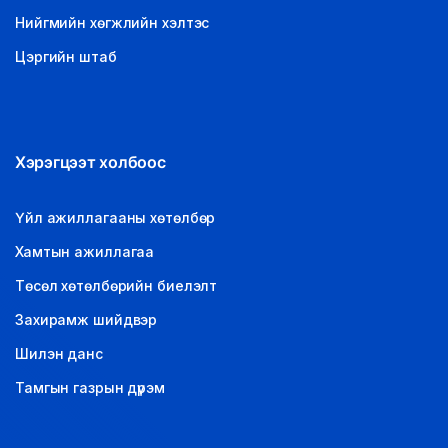
Нийгмийн хөгжлийн хэлтэс
Цэргийн штаб
Хэрэгцээт холбоос
Үйл ажиллагааны хөтөлбөр
Хамтын ажиллагаа
Төсөл хөтөлбөрийн биелэлт
Захирамж шийдвэр
Шилэн данс
Тамгын газрын дүрэм