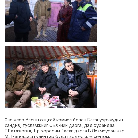
Энэ үеэр Улсын онцгой комисс болон Багануурчуудын
хандив, тусламжийг ОБХ-ийн дарга, дэд хурандаа
Г.Батжаргал, 1-р хорооны Засаг дарга Б.Лхамсүрэн нар
М.Лхагвадаш гуайн гэр бүлд гардуулж өгсөн юм.