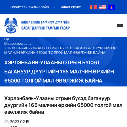
Нээлттэй ажлын байр
Санал хүсэлт
Нүүр
НҮҮР
Мэдээ мэдээлэл
ХЭРЛЭНБАЯН-УЛААНЫ ОТРЫН БҮСЭД БАГАНУУР ДҮҮРГИЙН 165
МАЛЧИН ӨРХИЙН 65000 ТОЛГОЙ МАЛ ӨВӨЛЖИЖ БАЙНА
ТАНИЛЦУУЛГА
ХЭРЛЭНБАЯН-УЛААНЫ ОТРЫН БҮСЭД
БАГАНУУР ДҮҮРГИЙН 165 МАЛЧИН ӨРХИЙН
МЭДЭЭ МЭДЭЭЛЭЛ
65000 ТОЛГОЙ МАЛ ӨВӨЛЖИЖ БАЙНА
БАЙГУУЛЛАГУУД
Хэрлэнбаян-Улааны отрын бүсэд багануур
ЗАХИРАМЖ ШИЙДВЭР
дүүргийн 165 малчин өрхийн 65000 толгой мал
өвөлжиж байна
ИЛ ТОД БАЙДАЛ
2023.02.15