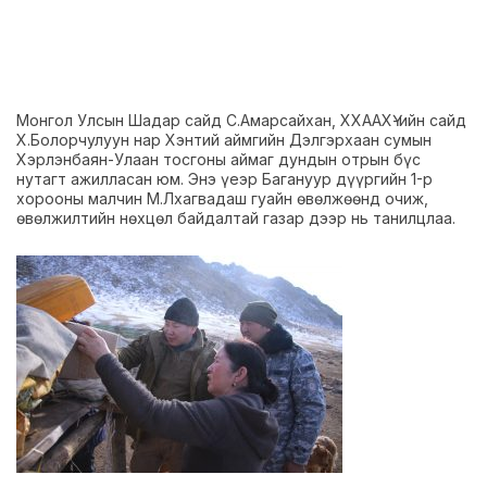
Монгол Улсын Шадар сайд С.Амарсайхан, ХХААХҮ-ийн сайд
Х.Болорчулуун нар Хэнтий аймгийн Дэлгэрхаан сумын
Хэрлэнбаян-Улаан тосгоны аймаг дундын отрын бүс
нутагт ажилласан юм. Энэ үеэр Багануур дүүргийн 1-р
хорооны малчин М.Лхагвадаш гуайн өвөлжөөнд очиж,
өвөлжилтийн нөхцөл байдалтай газар дээр нь танилцлаа.