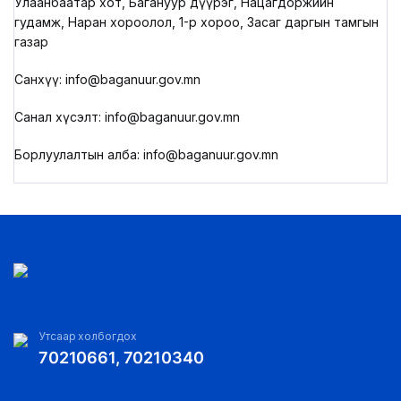
Улаанбаатар хот, Багануур дүүрэг, Нацагдоржийн
гудамж, Наран хороолол, 1-р хороо, Засаг даргын тамгын
газар
Санхүү: info@baganuur.gov.mn
Санал хүсэлт: info@baganuur.gov.mn
Борлуулалтын алба: info@baganuur.gov.mn
Утсаар холбогдох
70210661, 70210340