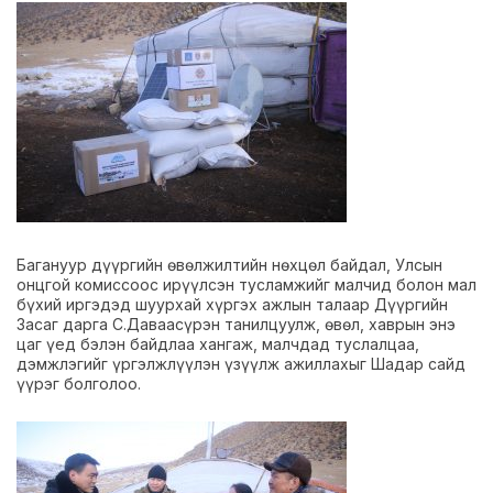
Багануур дүүргийн өвөлжилтийн нөхцөл байдал, Улсын
онцгой комиссоос ирүүлсэн тусламжийг малчид болон мал
бүхий иргэдэд шуурхай хүргэх ажлын талаар Дүүргийн
Засаг дарга С.Даваасүрэн танилцуулж, өвөл, хаврын энэ
цаг үед бэлэн байдлаа хангаж, малчдад туслалцаа,
дэмжлэгийг үргэлжлүүлэн үзүүлж ажиллахыг Шадар сайд
үүрэг болголоо.