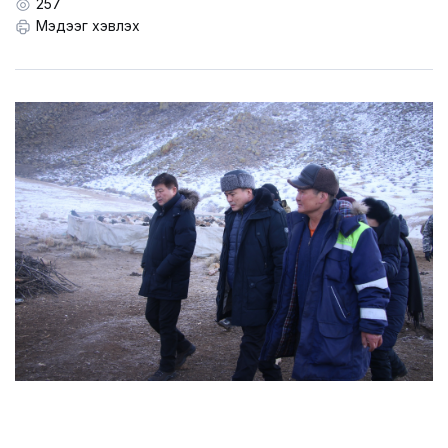
LEGAL.INFO
257
Мэдээг хэвлэх
АВЛИГА МЭДЭЭ