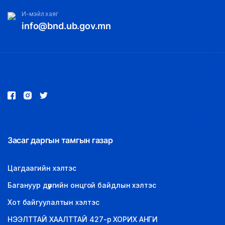
И-мэйл хаяг
info@bnd.ub.gov.mn
Засаг даргын тамгын газар
Цагдаагийн хэлтэс
Багануур дүүргийн онцгой байдлын хэлтэс
Хот байгуулалтын хэлтэс
НЭЭЛТТАЙ ХААЛТТАЙ 427-р ХОРИХ АНГИ