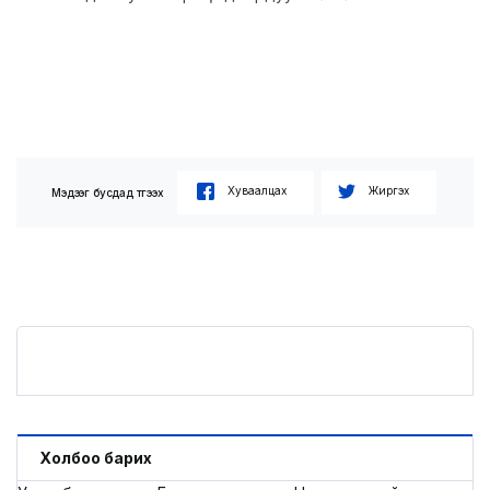
Хуваалцах
Жиргэх
Мэдээг бусдад түгээх
Холбоо барих