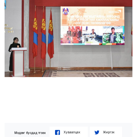
Хуваалцах
Жиргэх
Мэдээг бусдад түгээх