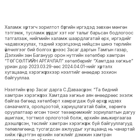
Халамж хүртэгч зорилтот бүлгийн иргэдэд зөвхөн мөнгөн
тэтгэмж, тусламж үзүүлдэг хэт нэг талыг барьсан бодлогоос
татгалзаж, нийгмийн халамж шаардлагатай өрх, иргэдийг
чадавхжуулах, тэдний хэрэгцээнд нийцсэн шинэ төрлийн
үйлчилгээг бий болгох үүднээс Засаг даргын Тамгын газар,
Дэлхийн зөн Багануур орон нутгийн хөтөлбөр хамтран
“ТӨГСӨЛТИЙН АРГАЧЛАЛ” хөтөлбөрийг “Хамтдаа хөгжье”
уриан дор 2023.03.29-өөс 2024.04.01-нийг хүртэлх
хугацаанд хэрэгжүүлэхээр нээлтийг өнөөдөр зохион
байгууллаа.
Нээлтийн үеэр Засаг дарга С.Даваасүрэн: “Та бидний
хамтран хэрэгжүүлэх Хамтдаа хөгжье аян өнөөдрөөс эхэлж
байгаа бөгөөд хөтөлбөрт хамрагдаж буй өрхүүд идэвх
санаачилга, оролцоотой, хариуцлагатай байж, хөрөнгө
оруулалтаар өгсөн тоног төхөөрөмжийг зориулалтын дагуу
ашиглаж, тогтмол орлоготой болж, өрхийн амьжиргаагаа
дээшлүүлсэн, төслийг хамтран хэрэгжүүлж буй байгууллагууд
төлөвлөгөөнд тусгагдсан ажлуудыг хугацаанд нь чанартай
хийж гүйцэтгэн өрхийн хөгжлийг дэмжин хамтран