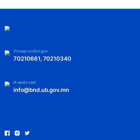
Утсаар холбогдох
70210661, 70210340
И-мэйл хаяг
info@bnd.ub.gov.mn