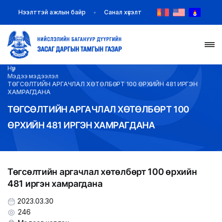
Нээлттэй ажлын байр
Санал хүсэлт
Нүүр
НҮҮР
Мэдээ мэдээлэл
ТӨГСӨЛТИЙН АРГАЧЛАЛ ХӨТӨЛБӨРТ 100 ӨРХИЙН 481 ИРГЭН
ХАМРАГДАНА
ТАНИЛЦУУЛГА
ТӨГСӨЛТИЙН АРГАЧЛАЛ ХӨТӨЛБӨРТ 100
ӨРХИЙН 481 ИРГЭН ХАМРАГДАНА
МЭДЭЭ МЭДЭЭЛЭЛ
БАЙГУУЛЛАГУУД
Төгсөлтийн аргачлал хөтөлбөрт 100 өрхийн
ЗАХИРАМЖ ШИЙДВЭР
481 иргэн хамрагдана
ИЛ ТОД БАЙДАЛ
2023.03.30
246