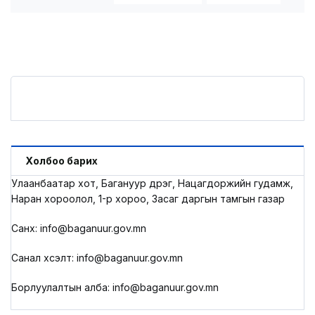
Холбоо барих
Улаанбаатар хот, Багануур дүүрэг, Нацагдоржийн гудамж,
Наран хороолол, 1-р хороо, Засаг даргын тамгын газар
Санхүү: info@baganuur.gov.mn
Санал хүсэлт: info@baganuur.gov.mn
Борлуулалтын алба: info@baganuur.gov.mn