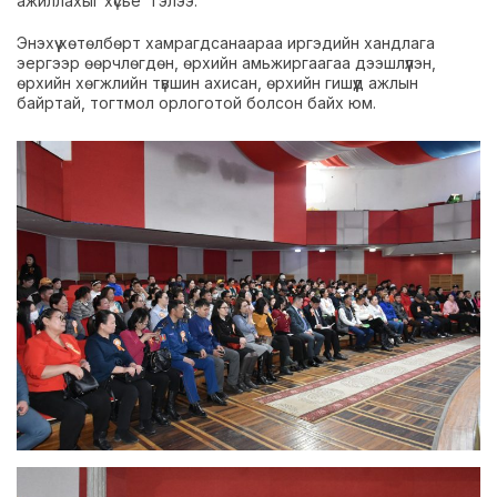
ажиллахыг хүсье” гэлээ.
Энэхүү хөтөлбөрт хамрагдсанаараа иргэдийн хандлага
эергээр өөрчлөгдөн, өрхийн амьжиргаагаа дээшлүүлэн,
өрхийн хөгжлийн түвшин ахисан, өрхийн гишүүд ажлын
байртай, тогтмол орлоготой болсон байх юм.