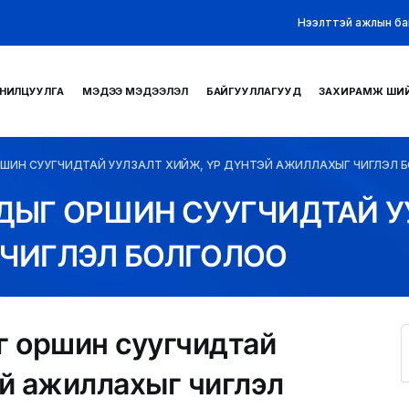
Нээлттэй ажлын ба
НИЛЦУУЛГА
МЭДЭЭ МЭДЭЭЛЭЛ
БАЙГУУЛЛАГУУД
ЗАХИРАМЖ ШИ
ШИН СУУГЧИДТАЙ УУЛЗАЛТ ХИЙЖ, ҮР ДҮНТЭЙ АЖИЛЛАХЫГ ЧИГЛЭЛ 
ДЫГ ОРШИН СУУГЧИДТАЙ У
ЧИГЛЭЛ БОЛГОЛОО
 оршин суугчидтай
эй ажиллахыг чиглэл