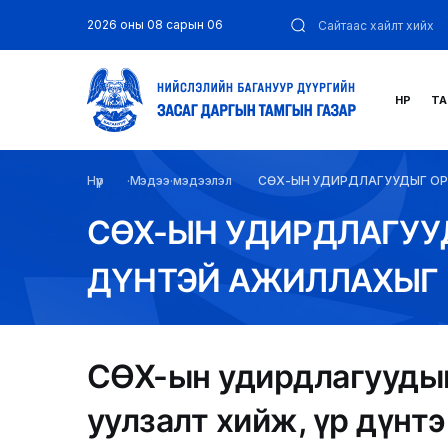
2026 оны 08 сарын 06
НҮҮР
ТА
Нүүр
Мэдээ мэдээлэл
СӨХ-ЫН УДИРДЛАГУУДЫГ ОР
СӨХ-ЫН УДИРДЛАГУУ
ДҮНТЭЙ АЖИЛЛАХЫГ 
СӨХ-ын удирдлагуудыг
уулзалт хийж, үр дүнт