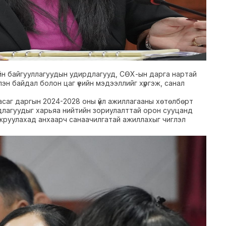
ийн байгууллагуудын удирдлагууд, СӨХ-ын дарга нартай
н байдал болон цаг үеийн мэдээллийг хүргэж, санал
Засаг даргын 2024-2028 оны үйл ажиллагааны хөтөлбөрт
рдлагуудыг харьяа нийтийн зориулалттай орон сууцанд
руулахад анхаарч санаачилгатай ажиллахыг чиглэл