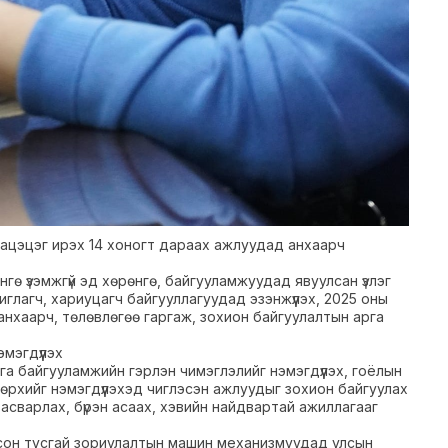
бацэцэг ирэх 14 хоногт дараах ажлуудад анхаарч
гө үзэмжгүй эд хөрөнгө, байгууламжуудад явуулсан үзлэг
глагч, хариуцагч байгууллагуудад эзэнжүүлэх, 2025 оны
нхаарч, төлөвлөгөө гаргаж, зохион байгуулалтын арга
мэгдүүлэх
а байгууламжийн гэрлэн чимэглэлийг нэмэгдүүлэх, гоёлын
өрхийг нэмэгдүүлэхэд чиглэсэн ажлуудыг зохион байгуулах
 засварлах, бүрэн асаах, хэвийн найдвартай ажиллагааг
осон тусгай зориулалтын машин механизмуудад улсын