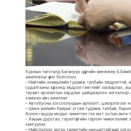
Хурлын төгсгөлд Багануур дүүргийн менежер Б.Бям
ажиллахыг үүрэг болголоо.
– Нийтийн эзэмшлийн гудамж талбайн эвдрэлтэй, өн
судалгааны хүрээнд эвдрэл гэмтлийг засварлах, аши
төсөвт арчлалтын зардлыг шийдвэрлэх чиглэлээр а
хэмжээ авч ажиллах
– Автобусны зогсоолуудын арчлалт, цэвэрлэгээг нэ
– Шинэ жилийн баярыг угтаж гудамж талбай, барилг
болон гацуур модыг чимэглэх гэх мэт хотын өнгө т
– Хөшөө дурсгал, гэрэлтүүлгийн гэрлэн чимэглэлийг
хангуулах
– Нийслэлээс эргэн төлөлтийн нөхцөлтэйгөөр олг