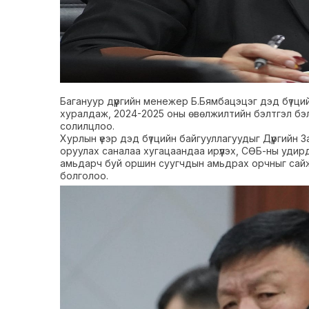
Багануур дүүргийн менежер Б.Бямбацэцэг дэд бүтц
хуралдаж, 2024-2025 оны өвөлжилтийн бэлтгэл бэлэ
солилцлоо.
Хурлын үеэр дэд бүтцийн байгууллагуудыг Дүүргийн 
оруулах саналаа хугацаандаа ирүүлэх, СӨБ-ны уди
амьдарч буй оршин суугчдын амьдрах орчныг сайж
болголоо.