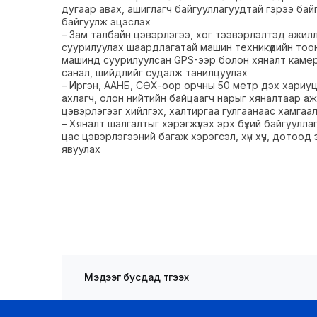
дугаар авах, ашиглагч байгууллагуудтай гэрээ ба
байгуулж эцэслэх
– Зам талбайн цэвэрлэгээ, хог тээвэрлэлтэд ажи
суурилуулах шаардлагатай машин техникүүдийн тоо
машинд суурилуулсан GPS-ээр болон хяналт камер,
санал, шийдлийг судалж танилцуулах
– Иргэн, ААНБ, СӨХ-оор орчны 50 метр дэх хариуц
ахлагч, олон нийтийн байцаагч нарыг хяналтаар ажил
цэвэрлэгээг хийлгэх, халтиргаа гулгаанаас хамгаа
– Хяналт шалгалтыг хэрэгжүүлэх эрх бүхий байгуулла
цас цэвэрлэгээний багаж хэрэгсэл, хүн хүч, дотоод
явуулах
Мэдээг бусдад түгээх