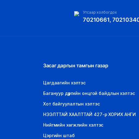
Утсаар холбогдох
70210661, 7021034
Засаг даргын тамгын газар
Цагдаагийн хэлтэс
Багануур дүүргийн онцгой байдлын хэлтэс
Хот байгуулалтын хэлтэс
НЭЭЛТТАЙ ХААЛТТАЙ 427-р ХОРИХ АНГИ
Нийгмийн хөгжлийн хэлтэс
Цэргийн штаб