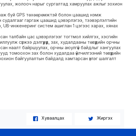
йгуулах, жолооч нарыг сургалтад хамруулах ажлыг зохион
ллаж буй GPS төхөөрөмжтэй болон цаашид нэмж
н судалгааг гаргаж цаашид цэвэрлэгээ, тээвэрлэлтийн
 UB-инженеринг систем ашиглан 1 цэгээс харах, хянах
сан талбайн цас цэвэрлэгээг тогтмол хийлгэх, хэсгийн
луулж сүлжээ дэлгүүрүүд, зах, худалдааны төвүүдийн орчны
лсан наалт байршуулах, орчны аюулгүй байдлыг хангуулах
гууд томоохон зах болон худалдаа үйлчилгээний төвүүдийн
 зохион байгуулалтын байдалд хамтарсан үзлэг шалгалт
Хуваалцах
Жиргэх