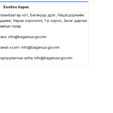
LEGAL.INFO
Холбоо барих
лаанбаатар хот, Багануур дүүрэг, Нацагдоржийн
АВЛИГА МЭДЭЭ
удамж, Наран хороолол, 1-р хороо, Засаг даргын
амгын газар
анхүү: info@baganuur.gov.mn
анал хүсэлт: info@baganuur.gov.mn
орлуулалтын алба: info@baganuur.gov.mn