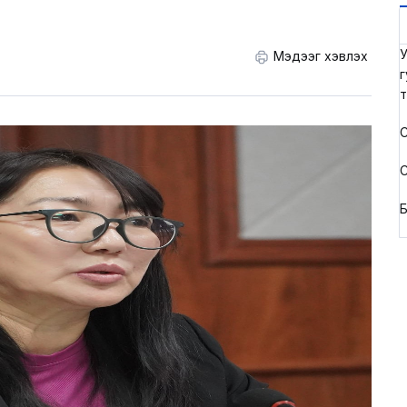
У
Мэдээг хэвлэх
г
т
С
С
Б