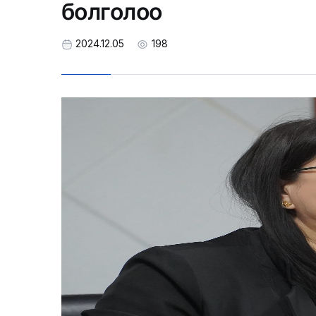
болголоо
2024.12.05
198