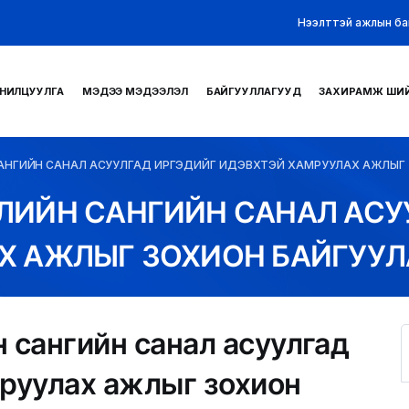
Нээлттэй ажлын ба
НИЛЦУУЛГА
МЭДЭЭ МЭДЭЭЛЭЛ
БАЙГУУЛЛАГУУД
ЗАХИРАМЖ ШИ
АНГИЙН САНАЛ АСУУЛГАД ИРГЭДИЙГ ИДЭВХТЭЙ ХАМРУУЛАХ АЖЛЫГ 
ЛИЙН САНГИЙН САНАЛ АСУ
Х АЖЛЫГ ЗОХИОН БАЙГУУЛ
 сангийн санал асуулгад
мруулах ажлыг зохион