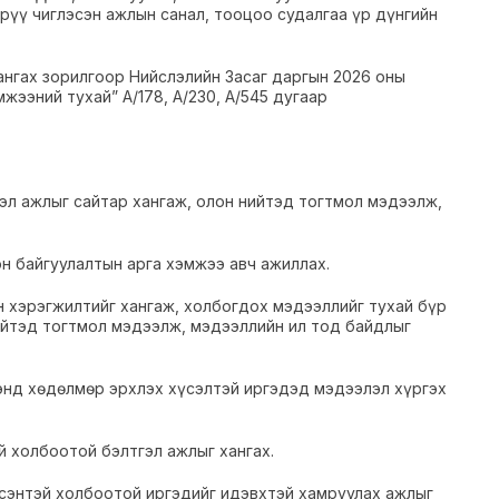
рүү чиглэсэн ажлын санал, тооцоо судалгаа үр дүнгийн
ангах зорилгоор Нийслэлийн Засаг даргын 2026 оны
жээний тухай” А/178, А/230, А/545 дугаар
эл ажлыг сайтар хангаж, олон нийтэд тогтмол мэдээлж,
н байгуулалтын арга хэмжээ авч ажиллах.
н хэрэгжилтийг хангаж, холбогдох мэдээллийг тухай бүр
ийтэд тогтмол мэдээлж, мэдээллийн ил тод байдлыг
энд хөдөлмөр эрхлэх хүсэлтэй иргэдэд мэдээлэл хүргэх
й холбоотой бэлтгэл ажлыг хангах.
лсэнтэй холбоотой иргэдийг идэвхтэй хамруулах ажлыг