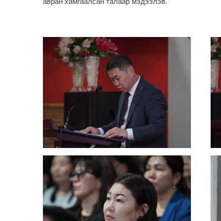
авран хамгаалсан талаар мэдээлэв.