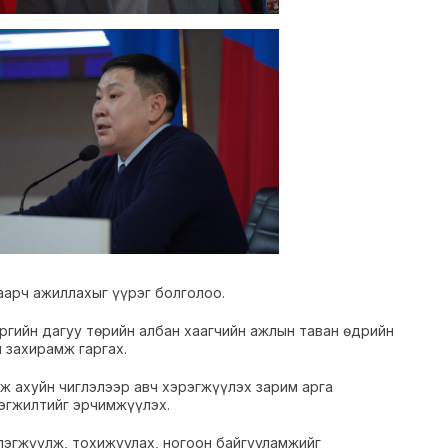
аарч ажиллахыг үүрэг болголоо.
ргийн дагуу төрийн албан хаагчийн ажлын таван өдрийн
 захирамж гаргах.
аж ахуйн чиглэлээр авч хэрэгжүүлэх зарим арга
рэгжилтийг эрчимжүүлэх.
үлэгжүүлж, тохижуулах, ногоон байгууламжийг