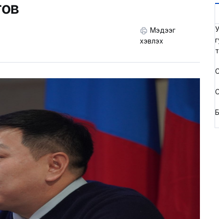
гов
У
Мэдээг
г
хэвлэх
т
С
С
Б