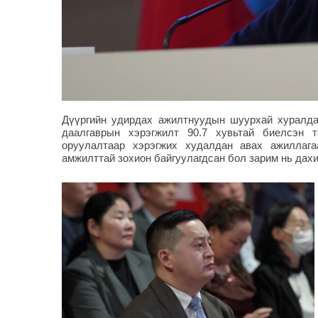
Дүүргийн удирдах ажилтнуудын шуурхай хуралдаа
даалгаврын хэрэгжилт 90.7 хувьтай биелсэн т
оруулалтаар хэрэгжих худалдан авах ажиллаг
амжилттай зохион байгуулагдсан бол зарим нь дахи