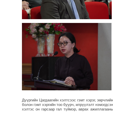
Дүүргийн Цагдаагийн хэлтсээс гэмт хэрэг, зөрчли
болон гэмт хэргийн тоо буурч, илрүүлэлт нэмэгдсэ
хэлтэс он гарсаар гал түймэр, аврах ажиллагаа