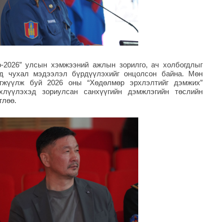
о-2026” улсын хэмжээний ажлын зорилго, ач холбогдлыг
өд чухал мэдээлэл бүрдүүлэхийг онцолсон байна. Мөн
эгжүүлж буй 2026 оны “Хөдөлмөр эрхлэлтийг дэмжих”
хлүүлэхэд зориулсан санхүүгийн дэмжлэгийн төслийн
глөө.