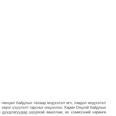
йн нөхцөл байдлын талаар мэдээлэл өгч, гомдол мэдээлэл
н эерэг үзүүлэлт гарсныг онцоллоо. Харин Онцгой байдлын
ны дуудлагуудад шуурхай ажиллаж, их хэмжээний хөрөнгө