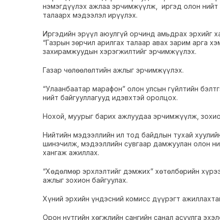
нэмэгдүүлэх ажлаа эрчимжүүлж, иргэд олон нийт 
талаарх мэдээлэл ирүүлэх.
Иргэдийн эрүүл аюулгүй орчинд амьдрах эрхийг х
“Газрын зөрчил арилгах талаар авах зарим арга хэм
захирамжуудын хэрэгжилтийг эрчимжүүлэх.
Газар чөлөөлөлтийн ажлыг эрчимжүүлэх.
“Улаанбаатар марафон” олон улсын гүйлтийн бэлтг
нийт байгууллагууд идэвхтэй оролцох.
Нохой, муурыг барих ажлуудаа эрчимжүүлж, зохио
Нийтийн мэдээллийн ил тод байдлын тухай хуулий
шинэчилж, мэдээллийн сувгаар дамжуулан олон н
хангаж ажиллах.
“Хөдөлмөр эрхлэлтийг дэмжих” хөтөлбөрийн хүрэ
ажлыг зохион байгуулах.
Хүний эрхийн үндэсний комисс дүүрэгт ажиллахта
Орон нутгийн хөгжлийн сангийн санал асуулга эхэ