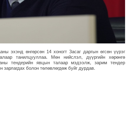
ны эхэнд өнгөрсөн 14 хоногт Засаг даргын өгсөн үүрэг
алаар танилцууллаа. Мөн нийслэл, дүүргийн хөрөнгө
ааны тендерийн явцын талаар мэдээлж, зарим тендер
н зарлагдах болон төлөвлөгдөж буйг дурдав.