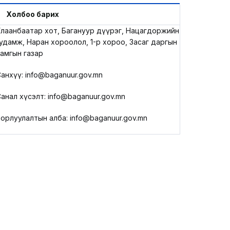
LEGAL.INFO
Холбоо барих
лаанбаатар хот, Багануур дүүрэг, Нацагдоржийн
АВЛИГА МЭДЭЭ
удамж, Наран хороолол, 1-р хороо, Засаг даргын
амгын газар
анхүү: info@baganuur.gov.mn
анал хүсэлт: info@baganuur.gov.mn
орлуулалтын алба: info@baganuur.gov.mn