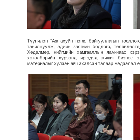
Түүнчлэн “Аж ахуйн нэгж, байгууллагын тооллог
танилцуулж, эдийн засгийн бодлого, төлөвлөлт
Хөдөлмөр, нийгмийн хамгааллын яам
-наас хэр
хөтөлбөрийн хүрээнд иргэдэд жижиг бизнес э
материалыг хүлээн авч эхэлсэн талаар мэдээлэл ө