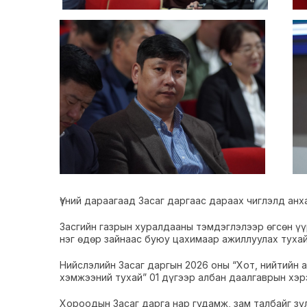
Үүний дараагаад Засаг даргаас дараах чиглэлд анх
Засгийн газрын хуралдааны тэмдэглэлээр өгсөн үү
нэг өдөр зайнаас буюу цахимаар ажиллуулах тухай
Нийслэлийн Засаг даргын 2026 оны “Хот, нийтийн 
хэмжээний тухай” 01 дүгээр албан даалгаврын хэ
Хороодын Засаг дарга нар гудамж, зам талбайг з