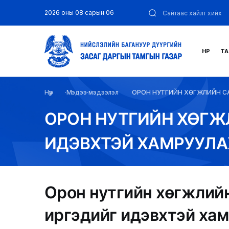
2026 оны 08 сарын 06
НҮҮР
ТА
Нүүр
Мэдээ мэдээлэл
ОРОН НУТГИЙН ХӨГЖЛИЙН С
ОРОН НУТГИЙН ХӨГЖ
ИДЭВХТЭЙ ХАМРУУЛА
Орон нутгийн хөгжлийн
иргэдийг идэвхтэй ха