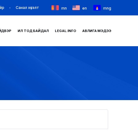
йр
Санал хүсэлт
mn
en
mng
ЙДВЭР
ИЛ ТОД БАЙДАЛ
LEGAL.INFO
АВЛИГА МЭДЭЭ
НҮҮР
ТАНИЛЦУУЛГА
МЭДЭЭ МЭДЭЭЛЭЛ
БАЙГУУЛЛАГУУД
ЗАХИРАМЖ ШИЙДВЭР
ИЛ ТОД БАЙДАЛ