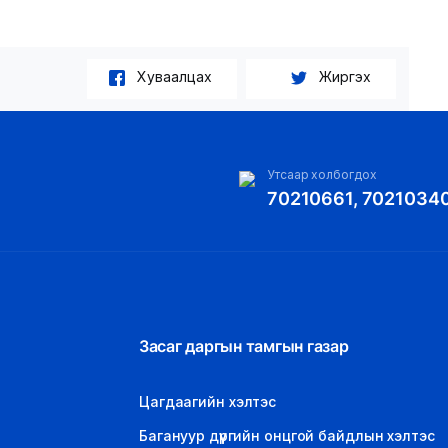
Хуваалцах
Жиргэх
Утсаар холбогдох
70210661, 7021034
Засаг даргын тамгын газар
Цагдаагийн хэлтэс
Багануур дүүргийн онцгой байдлын хэлтэс