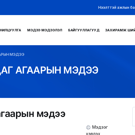
Нээлттэй ажлын ба
НИЛЦУУЛГА
МЭДЭЭ МЭДЭЭЛЭЛ
БАЙГУУЛЛАГУУД
ЗАХИРАМЖ ШИ
АРЫН МЭДЭЭ
АГ АГААРЫН МЭДЭЭ
агаарын мэдээ
Мэдээг
хэвлэх