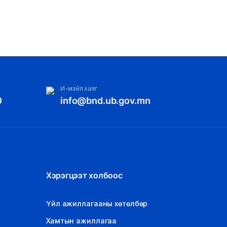
И-мэйл хаяг
0
info@bnd.ub.gov.mn
Хэрэгцээт холбоос
Үйл ажиллагааны хөтөлбөр
Хамтын ажиллагаа