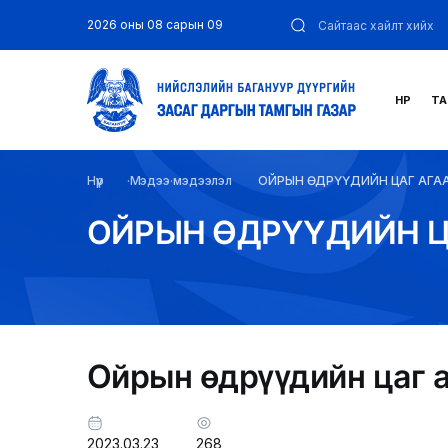
2026 оны 08 сарын 09
НҮҮР
ТА
Нүүр
Мэдээ мэдээлэл
ОЙРЫН ӨДРҮҮДИЙН ЦАГ АГА
ОЙРЫН ӨДРҮҮДИЙН Ц
Ойрын өдрүүдийн цаг 
2023.03.23
268