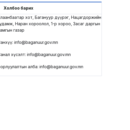
LEGAL.INFO
Холбоо барих
лаанбаатар хот, Багануур дүүрэг, Нацагдоржийн
АВЛИГА МЭДЭЭ
удамж, Наран хороолол, 1-р хороо, Засаг даргын
амгын газар
анхүү: info@baganuur.gov.mn
анал хүсэлт: info@baganuur.gov.mn
орлуулалтын алба: info@baganuur.gov.mn