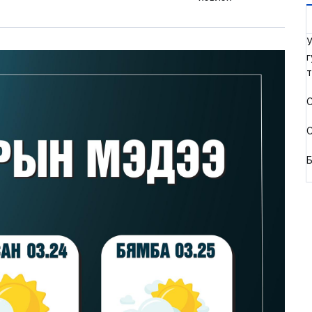
У
г
т
С
С
Б