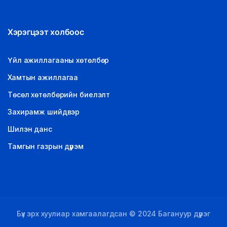
Хэрэгцээт холбоос
Үйл ажиллагааны хөтөлбөр
Хамтын ажиллагаа
Төсөл хөтөлбөрийн биелэлт
Захирамж шийдвэр
Шилэн данс
Тамгын газрын дүрэм
Бүх эрх хуулиар хамгаалагдсан © 2024 Багануур дүүрэг