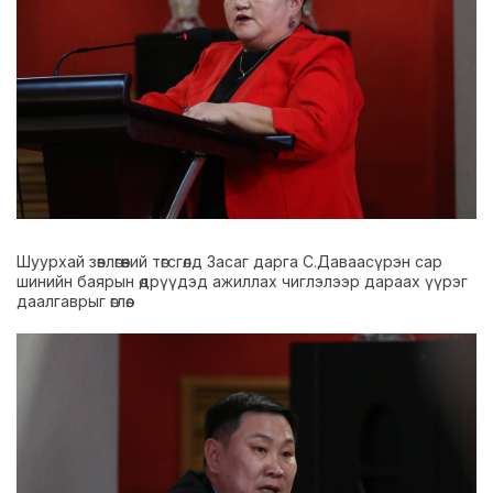
Шуурхай зөвлөгөөний төгсгөлд Засаг дарга С.Даваасүрэн сар
шинийн баярын өдрүүдэд ажиллах чиглэлээр дараах үүрэг
даалгаврыг өглөө.