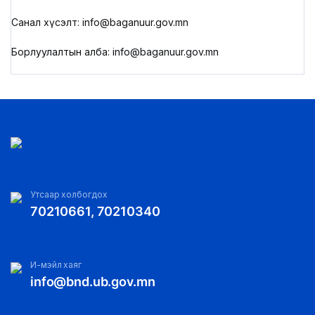
Санал хүсэлт: info@baganuur.gov.mn
Борлуулалтын алба: info@baganuur.gov.mn
Утсаар холбогдох
70210661, 70210340
И-мэйл хаяг
info@bnd.ub.gov.mn