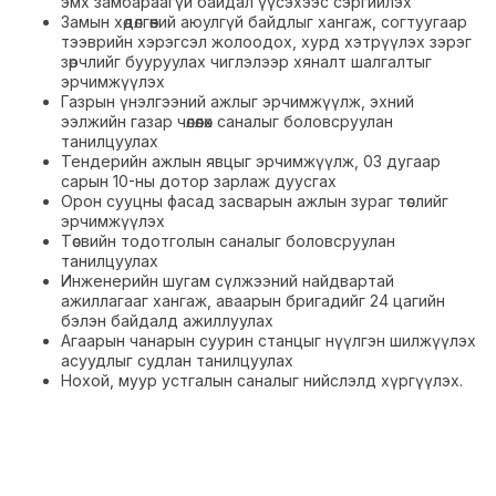
эмх замбараагүй байдал үүсэхээс сэргийлэх
Замын хөдөлгөөний аюулгүй байдлыг хангаж, согтуугаар
тээврийн хэрэгсэл жолоодох, хурд хэтрүүлэх зэрэг
зөрчлийг бууруулах чиглэлээр хяналт шалгалтыг
эрчимжүүлэх
Газрын үнэлгээний ажлыг эрчимжүүлж, эхний
ээлжийн газар чөлөөлөх саналыг боловсруулан
танилцуулах
Тендерийн ажлын явцыг эрчимжүүлж, 03 дугаар
сарын 10-ны дотор зарлаж дуусгах
Орон сууцны фасад засварын ажлын зураг төслийг
эрчимжүүлэх
Төсвийн тодотголын саналыг боловсруулан
танилцуулах
Инженерийн шугам сүлжээний найдвартай
ажиллагааг хангаж, аваарын бригадийг 24 цагийн
бэлэн байдалд ажиллуулах
Агаарын чанарын суурин станцыг нүүлгэн шилжүүлэх
асуудлыг судлан танилцуулах
Нохой, муур устгалын саналыг нийслэлд хүргүүлэх.