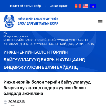
Нээлттэй ажлын байр
Санал хүсэлт
Нүүр
НҮҮР
Мэдээ мэдээлэл
ИНЖЕНЕРИЙН БОЛОН ТӨРИЙН БАЙГУУЛЛАГУУД БАЯРЫН
ХУГАЦААНД ӨНДӨРЖҮҮЛСЭН БЭЛЭН БАЙДАЛД АЖИЛЛАНА
ТАНИЛЦУУЛГА
ИНЖЕНЕРИЙН БОЛОН ТӨРИЙН
БАЙГУУЛЛАГУУД БАЯРЫН ХУГАЦААНД
МЭДЭЭ МЭДЭЭЛЭЛ
ӨНДӨРЖҮҮЛСЭН БЭЛЭН БАЙДАЛД
БАЙГУУЛЛАГУУД
АЖИЛЛАНА
Инженерийн болон төрийн байгууллагууд
ЗАХИРАМЖ ШИЙДВЭР
баярын хугацаанд өндөржүүлсэн бэлэн
байдалд ажиллана
ИЛ ТОД БАЙДАЛ
2026.02.16