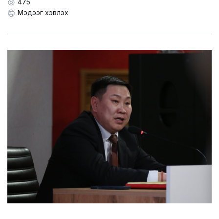
LEGAL.INFO
475
Мэдээг хэвлэх
АВЛИГА МЭДЭЭ