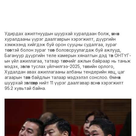
Удирдах ажилтнуудын шуурхай хуралдаан болж, өмнөх
хуралдааны үүрэг даалгаврын хэрэгжилт, дүүргийн
хэмжээнд хийгдэж буй орон сууцны судалгаа, зураг
төсөвтэй болон зураг төсөв боловсруулагдаж буй ажлууд,
Багануур дүүргийн теле камерын хяналтын дэд төв ОНТҮГ-
ын үйл ажиллагаа, татвар төлөгчийг ажлын байраар нь таньж
мэдэх, зөвлөн туслах үйлчилгээ-2025, төсвийн орлого,
Худалдан авах ажиллагааны албаны тендерийн явц, цаг
агаарын төлөв байдлын талаар мэдээлэл сонслоо. Өмнөх
шуурхай зөвлөгөөнөөр нийт 11 үүрэг даалгавар өгснөөс хэрэгжилт
95.2 хувьтай байна.