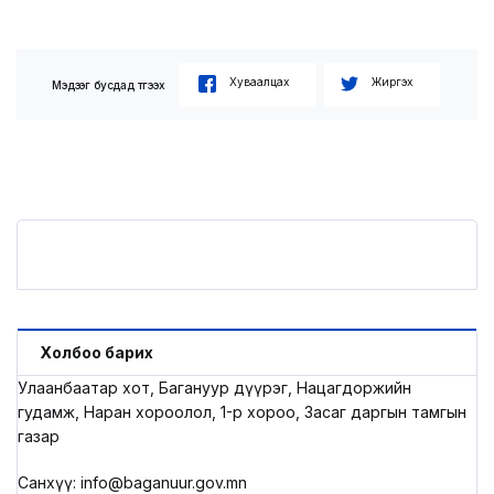
Хуваалцах
Жиргэх
Мэдээг бусдад түгээх
Холбоо барих
Улаанбаатар хот, Багануур дүүрэг, Нацагдоржийн
гудамж, Наран хороолол, 1-р хороо, Засаг даргын тамгын
газар
Санхүү: info@baganuur.gov.mn