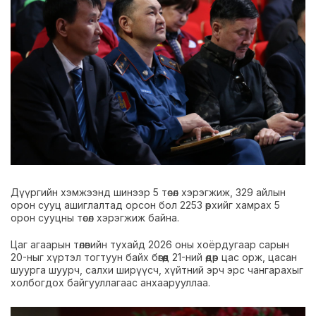
Дүүргийн хэмжээнд шинээр 5 төсөл хэрэгжиж, 329 айлын
орон сууц ашиглалтад орсон бол 2253 өрхийг хамрах 5
орон сууцны төсөл хэрэгжиж байна.
Цаг агаарын төлөвийн тухайд 2026 оны хоёрдугаар сарын
20-ныг хүртэл тогтуун байх бөгөөд 21-ний өдөр цас орж, цасан
шуурга шуурч, салхи ширүүсч, хүйтний эрч эрс чангарахыг
холбогдох байгууллагаас анхаарууллаа.