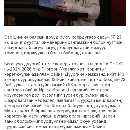
Сар шинийн баярын өдрүүд буюу хоёрдугаар сарын 17-23-
ны өдрийг дуустал инженерийн хангамжийн болон нутгийн
захиргааны байгууллагууд хариуцлагатай жижүүр
томилон, өндөржүүлсэн бэлэн байдалд ажиллана.
Багануур дүүргийн теле камерын хяналтын дэд төв ОНТҮГ
нь 2024-2028 онд “Ногоон-Ухаалаг хот” зорилтыг
хэрэгжүүлэн ажиллаж байна. Дүүргийн хэмжээнд нийт 140
камер суурилуулснаас 134-ийг хяналтын төвд холбож, мөн 23
байгууллага, аж ахуйн нэгжийн 58 камерыг системд
нэгтгэсэн байна. Иргэд болон Цагдаагийн хэлтсээс
ирүүлсэн гомдол, хүсэлтийг тухай бүр хүлээн авч,
шаардлагатай мэдээлэл, лавлагааг шуурхай шийдвэрлэн,
камерын бичлэгийг холбогдох байгууллагад хүргүүлжээ.
Мөн хэт өндөрт байрласан камеруудыг намсгаж, тээврийн
хэрэгслийн марк, улсын дугаар болон иргэдийн царай
таних боломжийг бүрдүүлэн хиймэл оюун ухаанд
суурилсан системийг нэвтрүүлэн ажиллаж байна.