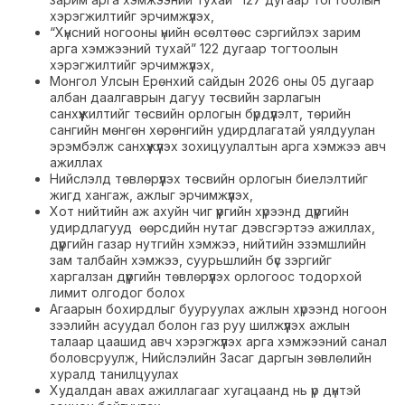
хэрэгжилтийг эрчимжүүлэх,
“Хүнсний ногооны үнийн өсөлтөөс сэргийлэх зарим
арга хэмжээний тухай” 122 дугаар тогтоолын
хэрэгжилтийг эрчимжүүлэх,
Монгол Улсын Ерөнхий сайдын 2026 оны 05 дугаар
албан даалгаврын дагуу төсвийн зарлагын
санхүүжилтийг төсвийн орлогын бүрдүүлэлт, төрийн
сангийн мөнгөн хөрөнгийн удирдлагатай уялдуулан
эрэмбэлж санхүүжүүлэх зохицуулалтын арга хэмжээ авч
ажиллах
Нийслэлд төвлөрүүлэх төсвийн орлогын биелэлтийг
жигд хангаж, ажлыг эрчимжүүлэх,
Хот нийтийн аж ахуйн чиг үүргийн хүрээнд дүүргийн
удирдлагууд өөрсдийн нутаг дэвсгэртээ ажиллах,
дүүргийн газар нутгийн хэмжээ, нийтийн эзэмшлийн
зам талбайн хэмжээ, суурьшлийн бүс зэргийг
харгалзан дүүргийн төвлөрүүлэх орлогоос тодорхой
лимит олгодог болох
Агаарын бохирдлыг бууруулах ажлын хүрээнд ногоон
зээлийн асуудал болон газ руу шилжүүлэх ажлын
талаар цаашид авч хэрэгжүүлэх арга хэмжээний санал
боловсруулж, Нийслэлийн Засаг даргын зөвлөлийн
хуралд танилцуулах
Худалдан авах ажиллагааг хугацаанд нь үр дүнтэй