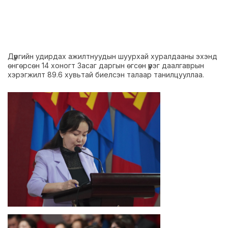
Дүүргийн удирдах ажилтнуудын шуурхай хуралдааны эхэнд
өнгөрсөн 14 хоногт Засаг даргын өгсөн үүрэг даалгаврын
хэрэгжилт 89.6 хувьтай биелсэн талаар танилцууллаа.