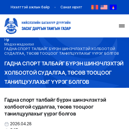
Нээлттэй ажлын байр
Санал хүсэлт
Нүүр
НҮҮР
Мэдээ мэдээлэл
ГАДНА СПОРТ ТАЛБАЙГ БҮРЭН ШИНЭЧЛЭХТЭЙ ХОЛБООТОЙ
СУДАЛГАА, ТӨСӨВ ТООЦООГ ТАНИЛЦУУЛАХЫГ ҮҮРЭГ БОЛГОВ
ТАНИЛЦУУЛГА
ГАДНА СПОРТ ТАЛБАЙГ БҮРЭН ШИНЭЧЛЭХТЭЙ
ХОЛБООТОЙ СУДАЛГАА, ТӨСӨВ ТООЦООГ
МЭДЭЭ МЭДЭЭЛЭЛ
ТАНИЛЦУУЛАХЫГ ҮҮРЭГ БОЛГОВ
БАЙГУУЛЛАГУУД
Гадна спорт талбайг бүрэн шинэчлэхтэй
ЗАХИРАМЖ ШИЙДВЭР
холбоотой судалгаа, төсөв тооцоог
танилцуулахыг үүрэг болгов
ИЛ ТОД БАЙДАЛ
2026.04.28