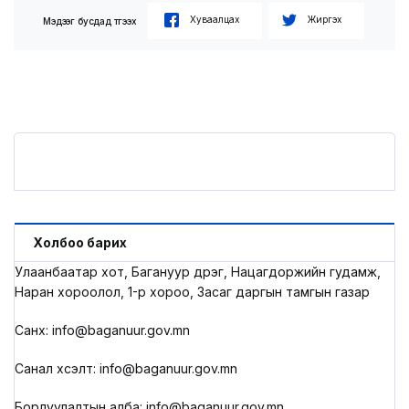
Хуваалцах
Жиргэх
Мэдээг бусдад түгээх
Холбоо барих
Улаанбаатар хот, Багануур дүүрэг, Нацагдоржийн гудамж,
Наран хороолол, 1-р хороо, Засаг даргын тамгын газар
Санхүү: info@baganuur.gov.mn
Санал хүсэлт: info@baganuur.gov.mn
Борлуулалтын алба: info@baganuur.gov.mn