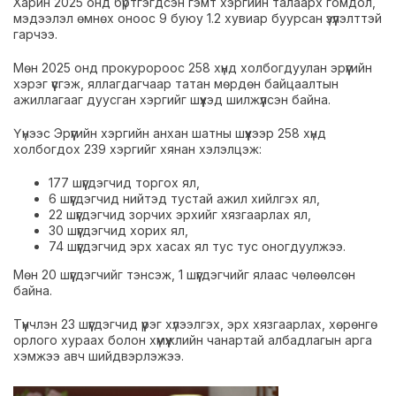
Харин 2025 онд бүртгэгдсэн гэмт хэргийн талаарх гомдол,
мэдээлэл өмнөх оноос 9 буюу 1.2 хувиар буурсан үзүүлэлттэй
гарчээ.
Мөн 2025 онд прокуророос 258 хүнд холбогдуулан эрүүгийн
хэрэг үүсгэж, яллагдагчаар татан мөрдөн байцаалтын
ажиллагааг дуусган хэргийг шүүхэд шилжүүлсэн байна.
Үүнээс Эрүүгийн хэргийн анхан шатны шүүхээр 258 хүнд
холбогдох 239 хэргийг хянан хэлэлцэж:
177 шүүгдэгчид торгох ял,
6 шүүгдэгчид нийтэд тустай ажил хийлгэх ял,
22 шүүгдэгчид зорчих эрхийг хязгаарлах ял,
30 шүүгдэгчид хорих ял,
74 шүүгдэгчид эрх хасах ял тус тус оногдуулжээ.
Мөн 20 шүүгдэгчийг тэнсэж, 1 шүүгдэгчийг ялаас чөлөөлсөн
байна.
Түүнчлэн 23 шүүгдэгчид үүрэг хүлээлгэх, эрх хязгаарлах, хөрөнгө
орлого хураах болон хүмүүжлийн чанартай албадлагын арга
хэмжээ авч шийдвэрлэжээ.