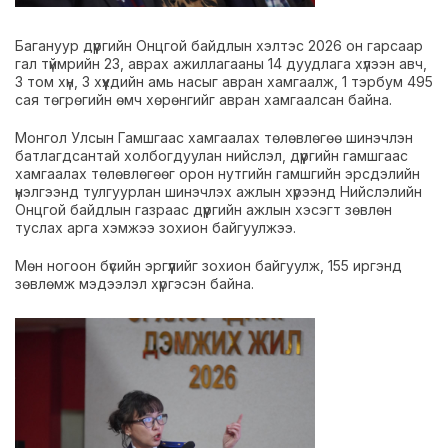
Багануур дүүргийн Онцгой байдлын хэлтэс 2026 он гарсаар
гал түймрийн 23, аврах ажиллагааны 14 дуудлага хүлээн авч,
3 том хүн, 3 хүүхдийн амь насыг авран хамгаалж, 1 тэрбум 495
сая төгрөгийн өмч хөрөнгийг авран хамгаалсан байна.
Монгол Улсын Гамшгаас хамгаалах төлөвлөгөө шинэчлэн
батлагдсантай холбогдуулан нийслэл, дүүргийн гамшгаас
хамгаалах төлөвлөгөөг орон нутгийн гамшгийн эрсдэлийн
үнэлгээнд тулгуурлан шинэчлэх ажлын хүрээнд Нийслэлийн
Онцгой байдлын газраас дүүргийн ажлын хэсэгт зөвлөн
туслах арга хэмжээ зохион байгуулжээ.
Мөн ногоон бүсийн эргүүлийг зохион байгуулж, 155 иргэнд
зөвлөмж мэдээлэл хүргэсэн байна.