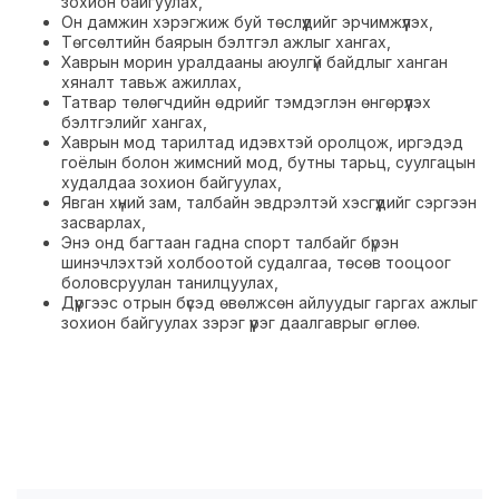
зохион байгуулах,
Он дамжин хэрэгжиж буй төслүүдийг эрчимжүүлэх,
Төгсөлтийн баярын бэлтгэл ажлыг хангах,
Хаврын морин уралдааны аюулгүй байдлыг ханган
хяналт тавьж ажиллах,
Татвар төлөгчдийн өдрийг тэмдэглэн өнгөрүүлэх
бэлтгэлийг хангах,
Хаврын мод тарилтад идэвхтэй оролцож, иргэдэд
гоёлын болон жимсний мод, бутны тарьц, суулгацын
худалдаа зохион байгуулах,
Явган хүний зам, талбайн эвдрэлтэй хэсгүүдийг сэргээн
засварлах,
Энэ онд багтаан гадна спорт талбайг бүрэн
шинэчлэхтэй холбоотой судалгаа, төсөв тооцоог
боловсруулан танилцуулах,
Дүүргээс отрын бүсэд өвөлжсөн айлуудыг гаргах ажлыг
зохион байгуулах зэрэг үүрэг даалгаврыг өглөө.