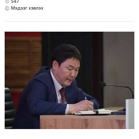
LEGAL.INFO
547
Мэдээг хэвлэх
АВЛИГА МЭДЭЭ