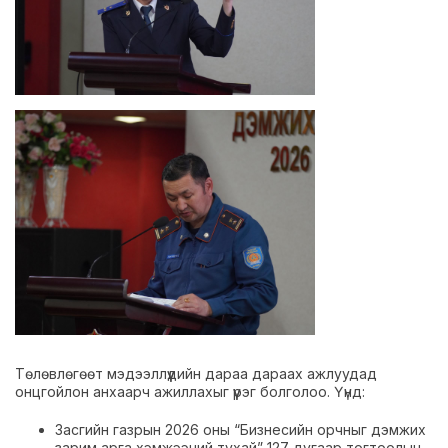
Төлөвлөгөөт мэдээллүүдийн дараа дараах ажлуудад
онцгойлон анхаарч ажиллахыг үүрэг болголоо. Үүнд:
Засгийн газрын 2026 оны “Бизнесийн орчныг дэмжих
зарим арга хэмжээний тухай” 127 дугаар тогтоолын