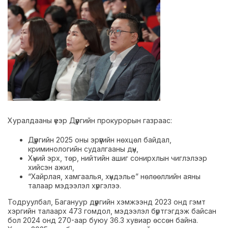
Хуралдааны үеэр Дүүргийн прокурорын газраас:
Дүүргийн 2025 оны эрүүгийн нөхцөл байдал,
криминологийн судалгааны дүн,
Хүний эрх, төр, нийтийн ашиг сонирхлын чиглэлээр
хийсэн ажил,
“Хайрлая, хамгаалья, хүндэлье” нөлөөллийн аяны
талаар мэдээлэл хүргэлээ.
Тодруулбал, Багануур дүүргийн хэмжээнд 2023 онд гэмт
хэргийн талаарх 473 гомдол, мэдээлэл бүртгэгдэж байсан
бол 2024 онд 270-аар буюу 36.3 хувиар өссөн байна.