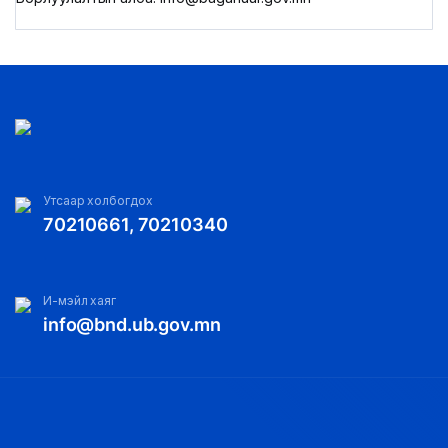
Утсаар холбогдох
70210661, 70210340
И-мэйл хаяг
info@bnd.ub.gov.mn