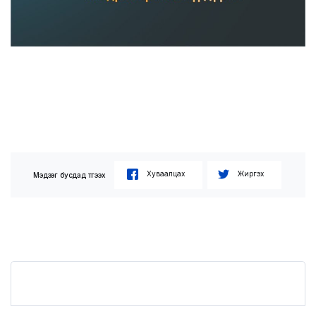
Хуваалцах
Жиргэх
Мэдээг бусдад түгээх