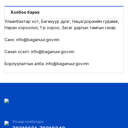
Холбоо барих
Улаанбаатар хот, Багануур дүүрэг, Нацагдоржийн гудамж,
Наран хороолол, 1-р хороо, Засаг даргын тамгын газар
Санхүү: info@baganuur.gov.mn
Санал хүсэлт: info@baganuur.gov.mn
Борлуулалтын алба: info@baganuur.gov.mn
Утсаар холбогдох