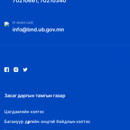
70210661, 70210340
И-мэйл хаяг
info@bnd.ub.gov.mn
Засаг даргын тамгын газар
Цагдаагийн хэлтэс
Багануур дүүргийн онцгой байдлын хэлтэс