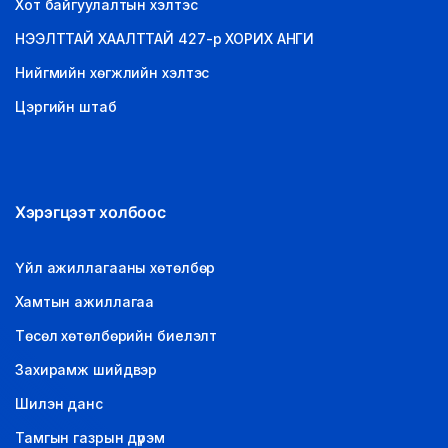
Хот байгуулалтын хэлтэс
НЭЭЛТТАЙ ХААЛТТАЙ 427-р ХОРИХ АНГИ
Нийгмийн хөгжлийн хэлтэс
Цэргийн штаб
Хэрэгцээт холбоос
Үйл ажиллагааны хөтөлбөр
Хамтын ажиллагаа
Төсөл хөтөлбөрийн биелэлт
Захирамж шийдвэр
Шилэн данс
Тамгын газрын дүрэм