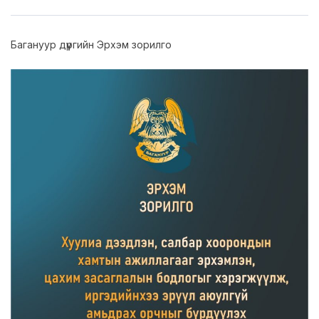
LEGAL.INFO
АВЛИГА МЭДЭЭ
Багануур дүүргийн Эрхэм зорилго