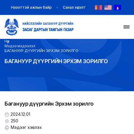
Нээлттэй ажлын байр
Санал хүсэлт
Нүүр
НҮҮР
Мэдээ мэдээлэл
БАГАНУУР ДҮҮРГИЙН ЭРХЭМ ЗОРИЛГО
ТАНИЛЦУУЛГА
БАГАНУУР ДҮҮРГИЙН ЭРХЭМ ЗОРИЛГО
МЭДЭЭ МЭДЭЭЛЭЛ
БАЙГУУЛЛАГУУД
Багануур дүүргийн Эрхэм зорилго
ЗАХИРАМЖ ШИЙДВЭР
2024.12.01
ИЛ ТОД БАЙДАЛ
250
Мэдээг хэвлэх