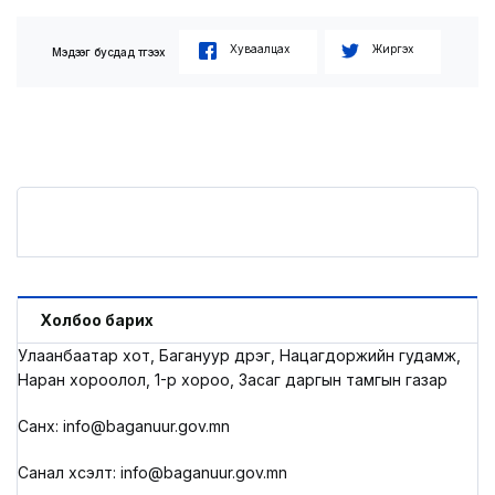
Хуваалцах
Жиргэх
Мэдээг бусдад түгээх
Холбоо барих
Улаанбаатар хот, Багануур дүүрэг, Нацагдоржийн гудамж,
Наран хороолол, 1-р хороо, Засаг даргын тамгын газар
Санхүү: info@baganuur.gov.mn
Санал хүсэлт: info@baganuur.gov.mn