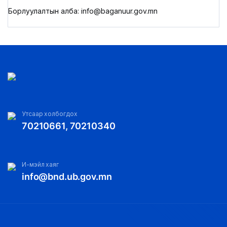
Борлуулалтын алба: info@baganuur.gov.mn
Утсаар холбогдох
70210661, 70210340
И-мэйл хаяг
info@bnd.ub.gov.mn