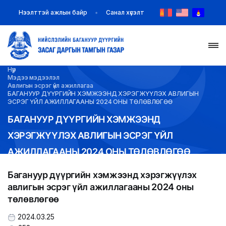
Нээлттэй ажлын байр
Санал хүсэлт
Нүүр
НҮҮР
Мэдээ мэдээлэл
Авлигын эсрэг үйл ажиллагаа
БАГАНУУР ДҮҮРГИЙН ХЭМЖЭЭНД ХЭРЭГЖҮҮЛЭХ АВЛИГЫН
ТАНИЛЦУУЛГА
ЭСРЭГ ҮЙЛ АЖИЛЛАГААНЫ 2024 ОНЫ ТӨЛӨВЛӨГӨӨ
БАГАНУУР ДҮҮРГИЙН ХЭМЖЭЭНД
МЭДЭЭ МЭДЭЭЛЭЛ
ХЭРЭГЖҮҮЛЭХ АВЛИГЫН ЭСРЭГ ҮЙЛ
АЖИЛЛАГААНЫ 2024 ОНЫ ТӨЛӨВЛӨГӨӨ
БАЙГУУЛЛАГУУД
Багануур дүүргийн хэмжээнд хэрэгжүүлэх
ЗАХИРАМЖ ШИЙДВЭР
авлигын эсрэг үйл ажиллагааны 2024 оны
төлөвлөгөө
ИЛ ТОД БАЙДАЛ
2024.03.25