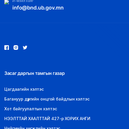
И-мэйл хаяг
info@bnd.ub.gov.mn
Засаг даргын тамгын газар
Цагдаагийн хэлтэс
Багануур дүүргийн онцгой байдлын хэлтэс
Хот байгуулалтын хэлтэс
НЭЭЛТТАЙ ХААЛТТАЙ 427-р ХОРИХ АНГИ
Нийгмийн хөгжлийн хэлтэс