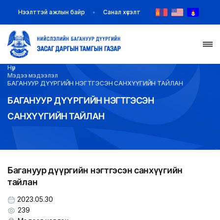
Нээлттэй ажлын байр
Санал хүсэлт
Нүүр
НҮҮР
Мэдээ мэдээлэл
БАГАНУУР ДҮҮРГИЙН НЭГТГЭСЭН САНХҮҮГИЙН ТАЙЛАН
ТАНИЛЦУУЛГА
БАГАНУУР ДҮҮРГИЙН НЭГТГЭСЭН
САНХҮҮГИЙН ТАЙЛАН
МЭДЭЭ МЭДЭЭЛЭЛ
БАЙГУУЛЛАГУУД
Багануур дүүргийн нэгтгэсэн санхүүгийн
ЗАХИРАМЖ ШИЙДВЭР
тайлан
ИЛ ТОД БАЙДАЛ
2023.05.30
239