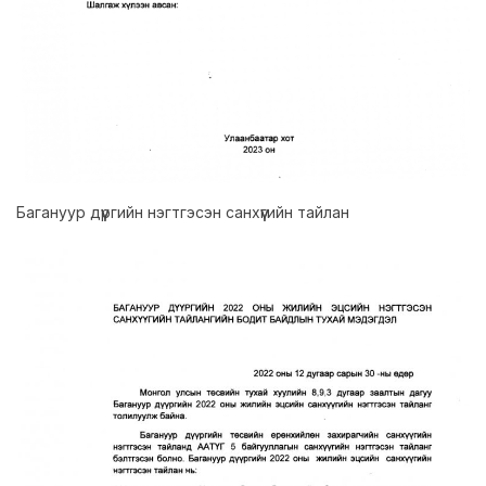
Багануур дүүргийн нэгтгэсэн санхүүгийн тайлан