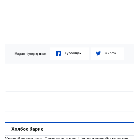
Хуваалцах
Жиргэх
Мэдээг бусдад түгээх
Холбоо барих
Улаанбаатар хот, Багануур дүүрэг, Нацагдоржийн гудамж,