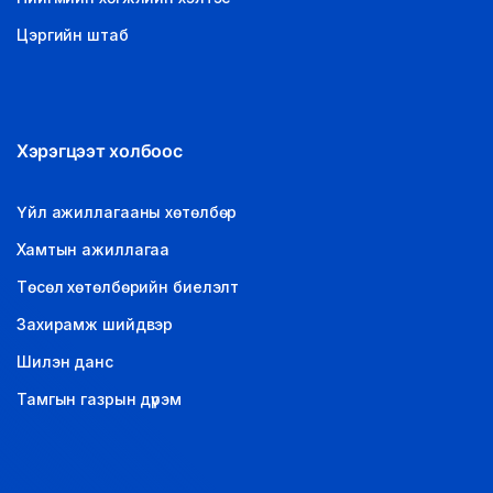
Цэргийн штаб
Хэрэгцээт холбоос
Үйл ажиллагааны хөтөлбөр
Хамтын ажиллагаа
Төсөл хөтөлбөрийн биелэлт
Захирамж шийдвэр
Шилэн данс
Тамгын газрын дүрэм