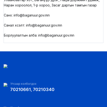
Наран хороолол, 1-р хороо, Засаг даргын тамгын газар
Санхүү: info@baganuur.gov.mn
Санал хүсэлт: info@baganuur.gov.mn
Борлуулалтын алба: info@baganuur.gov.mn
Утсаар холбогдох
70210661, 70210340