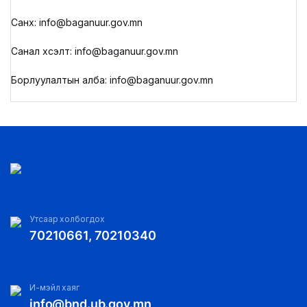
Санхүү: info@baganuur.gov.mn
Санал хүсэлт: info@baganuur.gov.mn
Борлуулалтын алба: info@baganuur.gov.mn
Утсаар холбогдох
70210661, 70210340
И-мэйл хаяг
info@bnd.ub.gov.mn