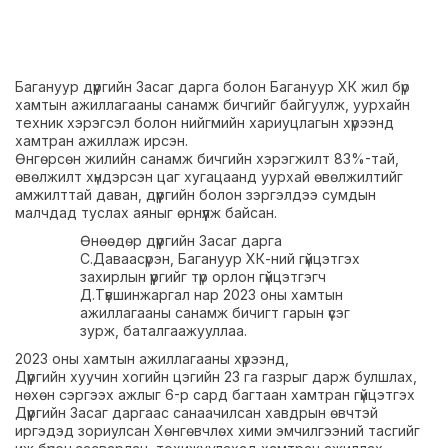
Багануур дүүргийн Засаг дарга болон Багануур ХК жил бүр
хамтын ажиллагааны санамж бичгийг байгуулж, уурхайн
техник хэрэгсэл болон нийгмийн хариуцлагын хүрээнд
хамтран ажиллаж ирсэн.
Өнгөрсөн жилийн санамж бичгийн хэрэгжилт 83%-тай,
өвөлжилт хүндэрсэн цаг хугацаанд уурхай өвөлжилтийг
амжилттай даван, дүүргийн болон зэргэлдээ сумдын
малчдад туслах аяныг өрнүүлж байсан.
Өнөөдөр дүүргийн Засаг дарга
С.Даваасүрэн, Багануур ХК-ний гүйцэтгэх
захирлын үүргийг түр орлон гүйцэтгэгч
Д.Түвшинжаргал нар 2023 оны хамтын
ажиллагааны санамж бичигт гарын үсэг
зурж, баталгаажууллаа.
2023 оны хамтын ажиллагааны хүрээнд,
Дүүргийн хуучин хогийн цэгийн 23 га газрыг дарж булшлах,
нөхөн сэргээх ажлыг 6-р сард багтаан хамтран гүйцэтгэх
Дүүргийн Засаг даргаас санаачилсан хавдрын өвчтэй
иргэдэд зориулсан Хөнгөвчлөх хими эмчилгээний тасгийг