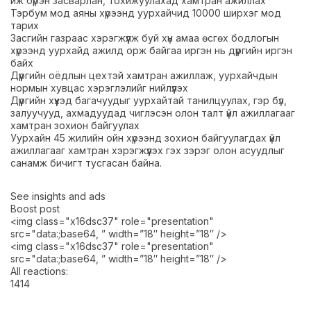
иж бүрэн засварлан, тохижуулахад хамтран ажиллах
Тэрбум мод аяны хүрээнд уурхайчид 10000 ширхэг мод
тарих
Засгийн газраас хэрэгжүүлж буй хүн амаа өсгөх бодлогын
хүрээнд уурхайд ажилд орж байгаа иргэн нь дүүргийн иргэн
байх
Дүүргийн оёдлын цехтэй хамтран ажиллаж, уурхайчдын
нормын хувцас хэрэглэлийг нийлүүлэх
Дүүргийн хүүхэд багачуудыг уурхайтай танилцуулах, гэр бүл,
залуучууд, ахмадуудад чиглэсэн олон талт үйл ажиллагааг
хамтран зохион байгуулах
Уурхайн 45 жилийн ойн хүрээнд зохион байгуулагдах үйл
ажиллагааг хамтран хэрэгжүүлэх гэх зэрэг олон асуудлыг
санамж бичигт тусгасан байна.
See insights and ads
Boost post
<img class="x16dsc37" role="presentation"
src="data:;base64, ” width=”18″ height=”18″ />
<img class="x16dsc37" role="presentation"
src="data:;base64, ” width=”18″ height=”18″ />
All reactions:
14
14