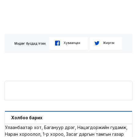
Хуваалцах
Жиргэх
Мэдээг бусдад түгээх
Холбоо барих
Улаанбаатар хот, Багануур дүүрэг, Нацагдоржийн гудамж,
Наран хороолол, 1-р хороо, Засаг даргын тамгын газар