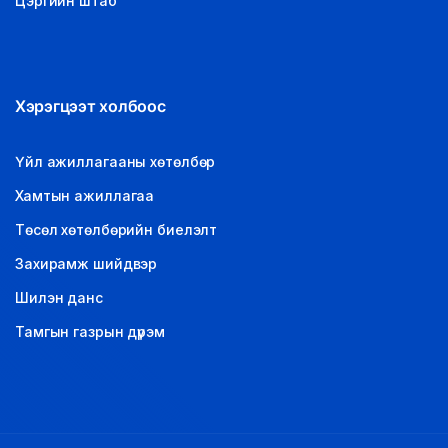
Цэргийн штаб
Хэрэгцээт холбоос
Үйл ажиллагааны хөтөлбөр
Хамтын ажиллагаа
Төсөл хөтөлбөрийн биелэлт
Захирамж шийдвэр
Шилэн данс
Тамгын газрын дүрэм