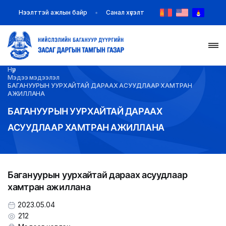
Нээлттэй ажлын байр
Санал хүсэлт
Нүүр
НҮҮР
Мэдээ мэдээлэл
БАГАНУУРЫН УУРХАЙТАЙ ДАРААХ АСУУДЛААР ХАМТРАН
АЖИЛЛАНА
ТАНИЛЦУУЛГА
БАГАНУУРЫН УУРХАЙТАЙ ДАРААХ
АСУУДЛААР ХАМТРАН АЖИЛЛАНА
МЭДЭЭ МЭДЭЭЛЭЛ
БАЙГУУЛЛАГУУД
Багануурын уурхайтай дараах асуудлаар
ЗАХИРАМЖ ШИЙДВЭР
хамтран ажиллана
ИЛ ТОД БАЙДАЛ
2023.05.04
212