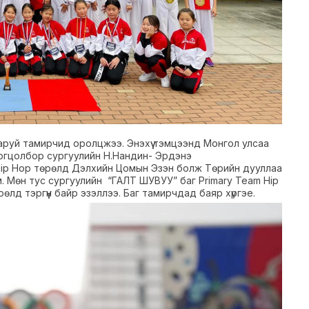
гаруй тамирчид оролцжээ. Энэхүү тэмцээнд Монгол улсаа
 цогцолбор сургуулийн Н.Нандин- Эрдэнэ
Hip Hop төрөлд Дэлхийн Цомын Эзэн болж Төрийн дууллаа
. Мөн тус сургуулийн “ГАЛТ ШУВУУ” баг Primary Team Hip
рөлд тэргүүн байр эзэллээ. Баг тамирчдад баяр хүргэе.