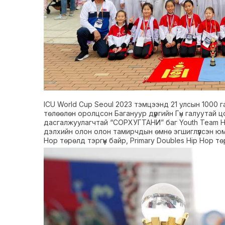
ICU World Cup Seoul 2023 тэмцээнд 21 улсын 1000 
төлөөлөн оролцсон Багануур дүүргийн Гүн галуутай
дасгалжуулагчтай “СОРХУГТАНИ” баг Youth Team 
дэлхийн олон олон тамирчдын өмнө эгшиглүүлсэн юм
Hop төрөлд тэргүүн байр, Primary Doubles Hip Hop тө