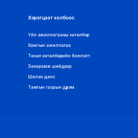
Хэрэгцээт холбоос
Үйл ажиллагааны хөтөлбөр
Хамтын ажиллагаа
Төсөл хөтөлбөрийн биелэлт
Захирамж шийдвэр
Шилэн данс
Тамгын газрын дүрэм