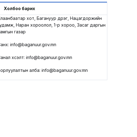
LEGAL.INFO
Холбоо барих
лаанбаатар хот, Багануур дүүрэг, Нацагдоржийн
АВЛИГА МЭДЭЭ
удамж, Наран хороолол, 1-р хороо, Засаг даргын
амгын газар
анхүү: info@baganuur.gov.mn
анал хүсэлт: info@baganuur.gov.mn
орлуулалтын алба: info@baganuur.gov.mn