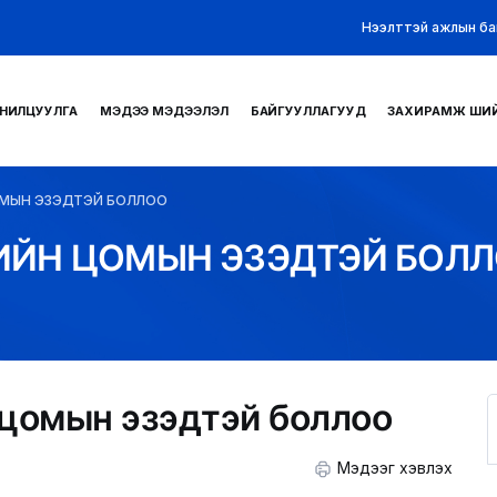
Нээлттэй ажлын ба
НИЛЦУУЛГА
МЭДЭЭ МЭДЭЭЛЭЛ
БАЙГУУЛЛАГУУД
ЗАХИРАМЖ ШИ
ОМЫН ЭЗЭДТЭЙ БОЛЛОО
ИЙН ЦОМЫН ЭЗЭДТЭЙ БОЛ
 цомын эзэдтэй боллоо
Мэдээг хэвлэх