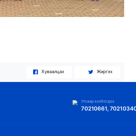
Хуваалцах
Жиргэх
Утсаар холбогдох
70210661, 7021034