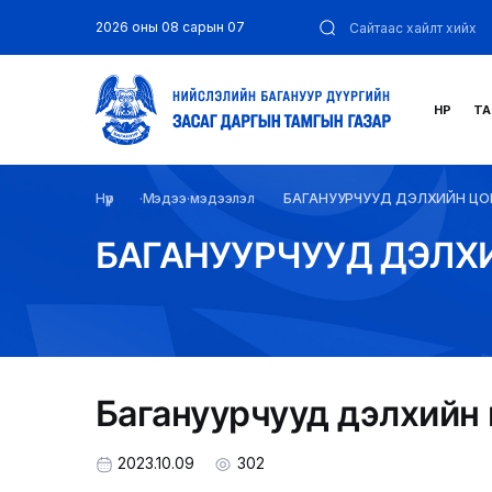
2026 оны 08 сарын 07
НҮҮР
ТА
Нүүр
Мэдээ мэдээлэл
БАГАНУУРЧУУД ДЭЛХИЙН Ц
БАГАНУУРЧУУД ДЭЛХ
Багануурчууд дэлхийн
2023.10.09
302