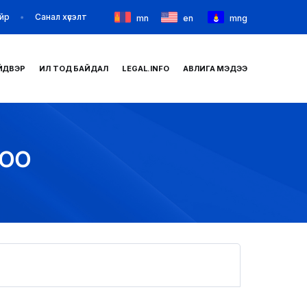
йр
Санал хүсэлт
mn
en
mng
ЙДВЭР
ИЛ ТОД БАЙДАЛ
LEGAL.INFO
АВЛИГА МЭДЭЭ
НҮҮР
ТАНИЛЦУУЛГА
ЛОО
МЭДЭЭ МЭДЭЭЛЭЛ
БАЙГУУЛЛАГУУД
ЗАХИРАМЖ ШИЙДВЭР
ИЛ ТОД БАЙДАЛ