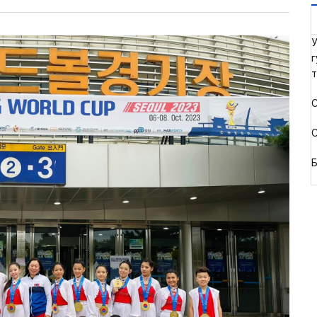
У
г
т
С
С
Б