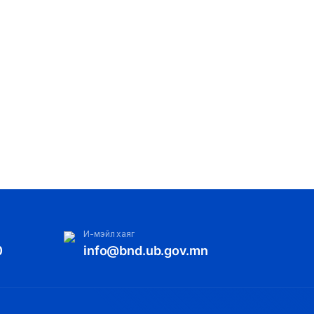
И-мэйл хаяг
0
info@bnd.ub.gov.mn