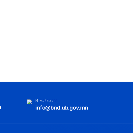
И-мэйл хаяг
0
info@bnd.ub.gov.mn