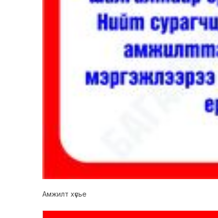
Амжилт хүсье