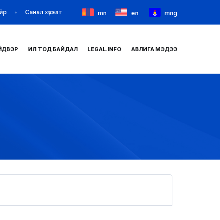
йр
Санал хүсэлт
mn
en
mng
ЙДВЭР
ИЛ ТОД БАЙДАЛ
LEGAL.INFO
АВЛИГА МЭДЭЭ
НҮҮР
ТАНИЛЦУУЛГА
МЭДЭЭ МЭДЭЭЛЭЛ
БАЙГУУЛЛАГУУД
ЗАХИРАМЖ ШИЙДВЭР
ИЛ ТОД БАЙДАЛ