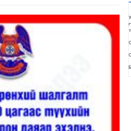
У
г
т
С
С
Б