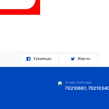
Хуваалцах
Жиргэх
Утсаар холбогдох
70210661, 7021034