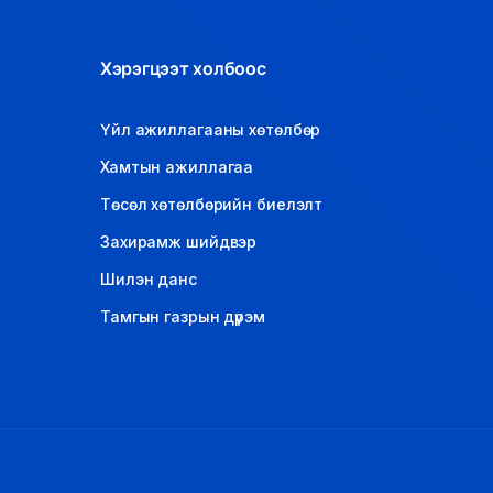
Хэрэгцээт холбоос
Үйл ажиллагааны хөтөлбөр
Хамтын ажиллагаа
Төсөл хөтөлбөрийн биелэлт
Захирамж шийдвэр
Шилэн данс
Тамгын газрын дүрэм