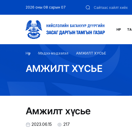
2026 оны 08 сарын 07
НҮҮР
ТА
Нүүр
Мэдээ мэдээлэл
АМЖИЛТ ХҮСЬЕ
АМЖИЛТ ХҮСЬЕ
Амжилт хүсье
2023.06.15
217