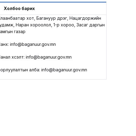
LEGAL.INFO
Холбоо барих
лаанбаатар хот, Багануур дүүрэг, Нацагдоржийн
АВЛИГА МЭДЭЭ
удамж, Наран хороолол, 1-р хороо, Засаг даргын
амгын газар
анхүү: info@baganuur.gov.mn
анал хүсэлт: info@baganuur.gov.mn
орлуулалтын алба: info@baganuur.gov.mn