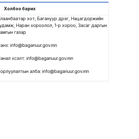
LEGAL.INFO
Холбоо барих
лаанбаатар хот, Багануур дүүрэг, Нацагдоржийн
АВЛИГА МЭДЭЭ
удамж, Наран хороолол, 1-р хороо, Засаг даргын
амгын газар
анхүү: info@baganuur.gov.mn
анал хүсэлт: info@baganuur.gov.mn
орлуулалтын алба: info@baganuur.gov.mn