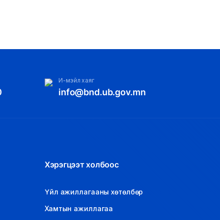
И-мэйл хаяг
0
info@bnd.ub.gov.mn
Хэрэгцээт холбоос
Үйл ажиллагааны хөтөлбөр
Хамтын ажиллагаа