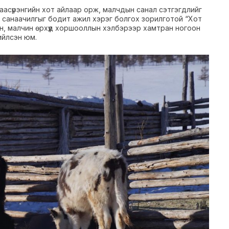
аваасүрэнгийн хот айлаар орж, малчдын санал сэтгэгдлийг
 санаачилгыг бодит ажил хэрэг болгох зорилготой “Хот
н, малчин өрхүүд хоршооллын хэлбэрээр хамтран ногоон
ийлсэн юм.