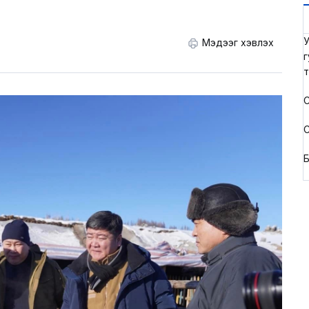
У
Мэдээг хэвлэх
г
т
С
С
Б