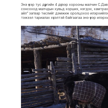
Энэ үеэр тус дүүргийн 4 дүгээр хорооны малчин С.Д
сонсоход малчдын хувьд хорших, нэгдэх, хамтрах
айл” загвар төслийг дэмжиж оролцохоо илэрхийлэ
тэжээл тариалах хүсэлтэй байгаагаа энэ үеэр илэрх