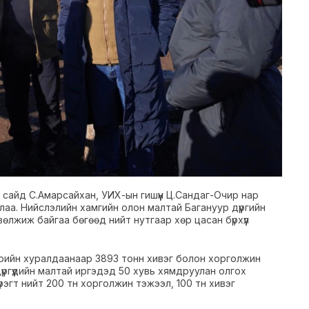
 сайд С.Амарсайхан, УИХ-ын гишүүн Ц.Сандаг-Очир нар
лаа. Нийслэлийн хамгийн олон малтай Багануур дүүргийн
өлжиж байгаа бөгөөд нийт нутгаар хөр цасан бүрхүүл
дрийн хуралдаанаар 3893 тонн хивэг болон хорголжин
үргүүдийн малтай иргэдэд 50 хувь хямдруулан олгох
рэгт нийт 200 тн хорголжин тэжээл, 100 тн хивэг