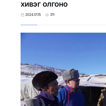
хивэг олгоно
2024.01.15
311