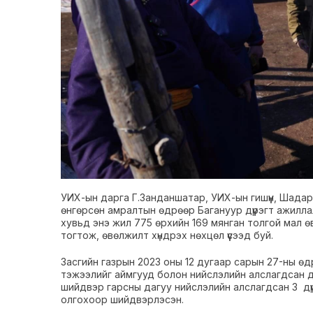
УИХ-ын дарга Г.Занданшатар, УИХ-ын гишүүн, Шадар
өнгөрсөн амралтын өдрөөр Багануур дүүрэгт ажилла
хувьд энэ жил 775 өрхийн 169 мянган толгой мал өв
тогтож, өвөлжилт хүндрэх нөхцөл үүсээд буй.
Засгийн газрын 2023 оны 12 дугаар сарын 27-ны ө
тэжээлийг аймгууд болон нийслэлийн алслагдсан дү
шийдвэр гарсны дагуу нийслэлийн алслагдсан 3 дүү
олгохоор шийдвэрлэсэн.