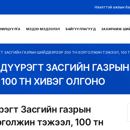
Нээлттэй ажлын ба
НИЛЦУУЛГА
МЭДЭЭ МЭДЭЭЛЭЛ
БАЙГУУЛЛАГУУД
ЗАХИРАМЖ ШИ
Т ЗАСГИЙН ГАЗРЫН ШИЙДВЭРЭЭР 200 ТН ХОРГОЛЖИН ТЭЖЭЭЛ, 100 
ДҮҮРЭГТ ЗАСГИЙН ГАЗРЫН
100 ТН ХИВЭГ ОЛГОНО
рэгт Засгийн газрын
голжин тэжээл, 100 тн