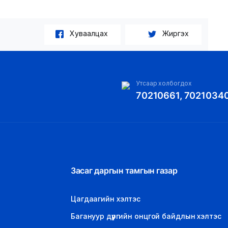
Хуваалцах
Жиргэх
Утсаар холбогдох
70210661, 7021034
Засаг даргын тамгын газар
Цагдаагийн хэлтэс
Багануур дүүргийн онцгой байдлын хэлтэс