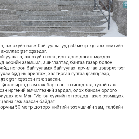
эн, аж ахуйн нэгж байгууллагууд 50 метр хүртэлх нийтийн
иллах үүрэг хүлээдэг.
айгууллага, аж ахуйн нэгж, иргэдээс дагаж мөрдөх
ууд өөрийн эзэмшил, ашиглалтад байгаа газар болон
байд ногоон байгууламж байгуулах, арчилгаа цэвэрлэгээг
ай бүрд нь арилгаж, халтиргаа гулгаа үүсгэлгүйгээр,
эх үүрэг хүлээсэн гэж заасан.
гүйгээс иргэд гэмтэж бэртсэн тохиолдолд тухайн аж
тсэн иргэний эмчилгээний зардал, олох байсан орлого
риуцах юм. Мөн “Иргэн хуулийн этгээдэд газар эзэмшүүлэх
уцална гэж заасан байдаг.
а орчны 50 метр доторх нийтийн эзэмшлийн зам, талбайн