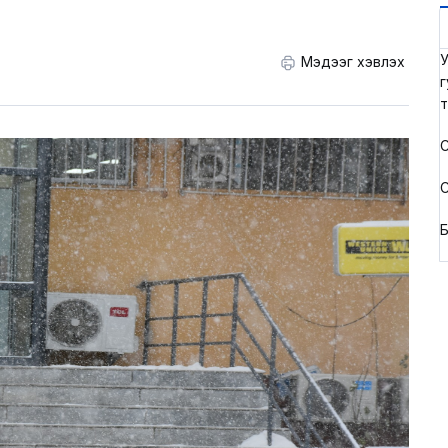
У
Мэдээг хэвлэх
г
т
С
С
Б