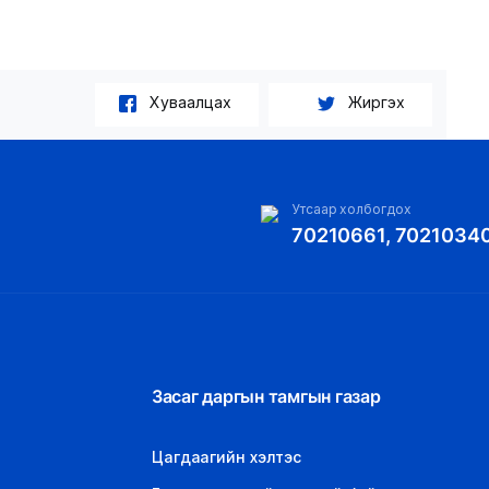
Хуваалцах
Жиргэх
Утсаар холбогдох
70210661, 7021034
Засаг даргын тамгын газар
Цагдаагийн хэлтэс