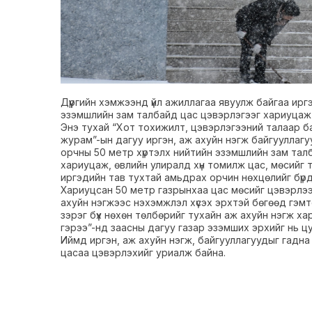
Дүүргийн хэмжээнд үйл ажиллагаа явуулж байгаа ирг
эзэмшлийн зам талбайд цас цэвэрлэгээг хариуцаж аж
Энэ тухай “Хот тохижилт, цэвэрлэгээний талаар б
журам”-ын дагуу иргэн, аж ахуйн нэгж байгууллаг
орчны 50 метр хүртэлх нийтийн эзэмшлийн зам тал
хариуцаж, өвлийн улиралд хүн томилж цас, мөсийг тух
иргэдийн тав тухтай амьдрах орчин нөхцөлийг бүрдүүл
Хариуцсан 50 метр газрынхаа цас мөсийг цэвэрлээ
ахуйн нэгжээс нэхэмжлэл хүсэх эрхтэй бөгөөд гэм
зэрэг бүх нөхөн төлбөрийг тухайн аж ахуйн нэгж ха
гэрээ”-нд заасны дагуу газар эзэмших эрхийг нь ц
Иймд иргэн, аж ахуйн нэгж, байгууллагуудыг гадн
цасаа цэвэрлэхийг уриалж байна.