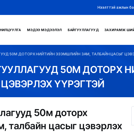
Нээлттэй ажлын ба
НИЛЦУУЛГА
МЭДЭЭ МЭДЭЭЛЭЛ
БАЙГУУЛЛАГУУД
ЗАХИРАМЖ ШИ
ГУУД 50М ДОТОРХ НИЙТИЙН ЭЗЭМШЛИЙН ЗАМ, ТАЛБАЙН ЦАСЫГ ЦЭВ
ГУУЛЛАГУУД 50М ДОТОРХ 
 ЦЭВЭРЛЭХ ҮҮРЭГТЭЙ
ллагууд 50м доторх
, талбайн цасыг цэвэрлэх