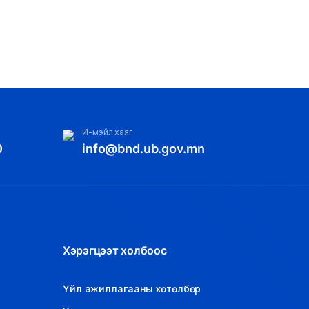
И-мэйл хаяг
0
info@bnd.ub.gov.mn
Хэрэгцээт холбоос
Үйл ажиллагааны хөтөлбөр