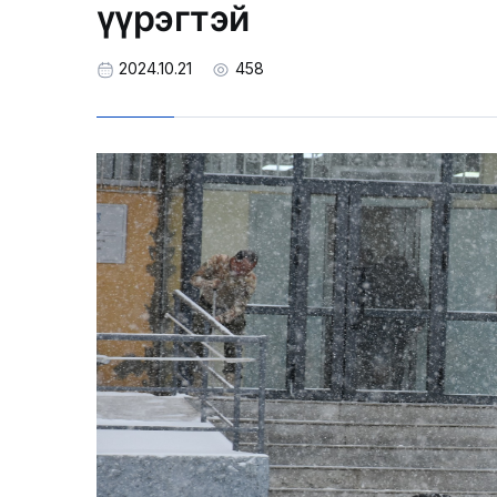
үүрэгтэй
2024.10.21
458