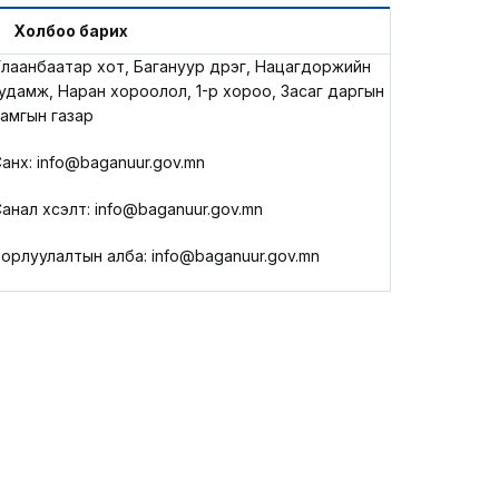
LEGAL.INFO
Холбоо барих
лаанбаатар хот, Багануур дүүрэг, Нацагдоржийн
АВЛИГА МЭДЭЭ
удамж, Наран хороолол, 1-р хороо, Засаг даргын
амгын газар
анхүү: info@baganuur.gov.mn
анал хүсэлт: info@baganuur.gov.mn
орлуулалтын алба: info@baganuur.gov.mn