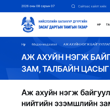
2026 оны 08 сарын 07
НҮҮР
ТА
Нүүр
Мэдээ мэдээлэл
АЖ АХУЙН НЭГЖ БАЙГУУЛЛА
АЖ АХУЙН НЭГЖ БАЙ
ЗАМ, ТАЛБАЙН ЦАСЫГ
Аж ахуйн нэгж байгуу
нийтийн эзэмшлийн зам