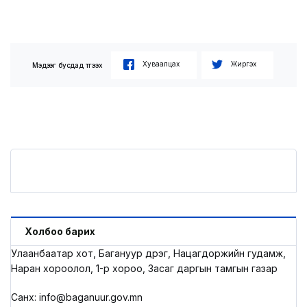
Хуваалцах
Жиргэх
Мэдээг бусдад түгээх
Холбоо барих
Улаанбаатар хот, Багануур дүүрэг, Нацагдоржийн гудамж,
Наран хороолол, 1-р хороо, Засаг даргын тамгын газар
Санхүү: info@baganuur.gov.mn