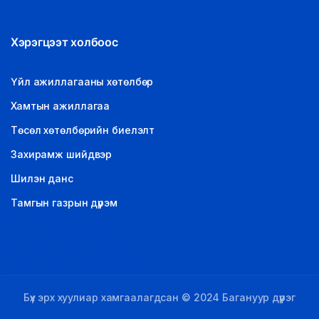
Хэрэгцээт холбоос
Үйл ажиллагааны хөтөлбөр
Хамтын ажиллагаа
Төсөл хөтөлбөрийн биелэлт
Захирамж шийдвэр
Шилэн данс
Тамгын газрын дүрэм
Бүх эрх хуулиар хамгаалагдсан © 2024 Багануур дүүрэг