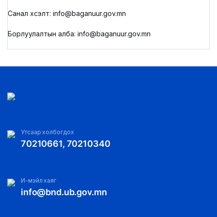
Санал хүсэлт: info@baganuur.gov.mn
Борлуулалтын алба: info@baganuur.gov.mn
Утсаар холбогдох
70210661, 70210340
И-мэйл хаяг
info@bnd.ub.gov.mn