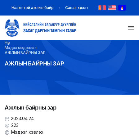
Нээлттэй ажлын байр
Санал хүсэлт
Нүүр
НҮҮР
Мэдээ мэдээлэл
АЖЛЫН БАЙРНЫ ЗАР
ТАНИЛЦУУЛГА
АЖЛЫН БАЙРНЫ ЗАР
МЭДЭЭ МЭДЭЭЛЭЛ
БАЙГУУЛЛАГУУД
Ажлын байрны зар
ЗАХИРАМЖ ШИЙДВЭР
2023.04.24
ИЛ ТОД БАЙДАЛ
223
Мэдээг хэвлэх