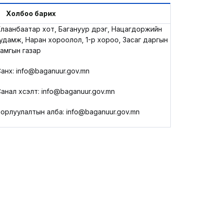
LEGAL.INFO
Холбоо барих
лаанбаатар хот, Багануур дүүрэг, Нацагдоржийн
АВЛИГА МЭДЭЭ
удамж, Наран хороолол, 1-р хороо, Засаг даргын
амгын газар
анхүү: info@baganuur.gov.mn
анал хүсэлт: info@baganuur.gov.mn
орлуулалтын алба: info@baganuur.gov.mn