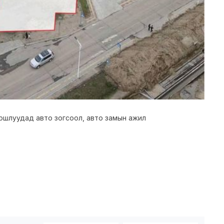
йршлуудад авто зогсоол, авто замын ажил