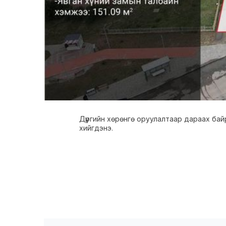
Дүүргийн хөрөнгө оруулалтаар дараах ба
хийгдэнэ.