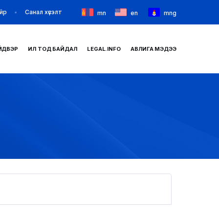
йр
Санал хүсэлт
mn
en
mng
ЙДВЭР
ИЛ ТОД БАЙДАЛ
LEGAL.INFO
АВЛИГА МЭДЭЭ
НҮҮР
ТАНИЛЦУУЛГА
МЭДЭЭ МЭДЭЭЛЭЛ
БАЙГУУЛЛАГУУД
ЗАХИРАМЖ ШИЙДВЭР
ИЛ ТОД БАЙДАЛ