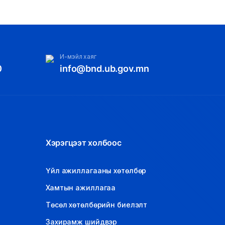
И-мэйл хаяг
0
info@bnd.ub.gov.mn
Хэрэгцээт холбоос
Үйл ажиллагааны хөтөлбөр
Хамтын ажиллагаа
Төсөл хөтөлбөрийн биелэлт
Захирамж шийдвэр