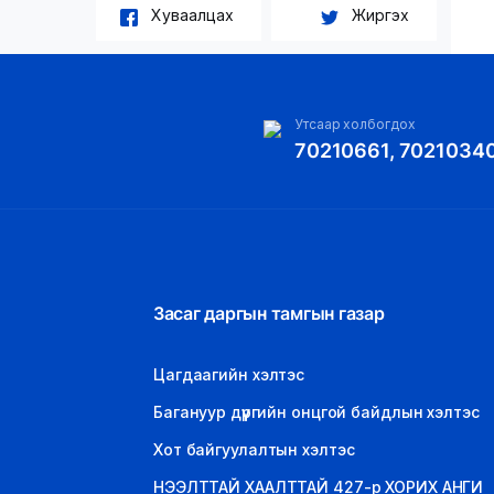
Хуваалцах
Жиргэх
Утсаар холбогдох
70210661, 7021034
Засаг даргын тамгын газар
Цагдаагийн хэлтэс
Багануур дүүргийн онцгой байдлын хэлтэс
Хот байгуулалтын хэлтэс
НЭЭЛТТАЙ ХААЛТТАЙ 427-р ХОРИХ АНГИ