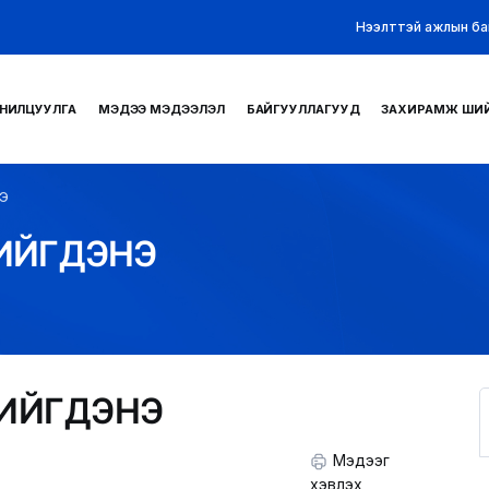
Нээлттэй ажлын ба
НИЛЦУУЛГА
МЭДЭЭ МЭДЭЭЛЭЛ
БАЙГУУЛЛАГУУД
ЗАХИРАМЖ ШИ
Э
ИЙГДЭНЭ
ХИЙГДЭНЭ
Мэдээг
хэвлэх