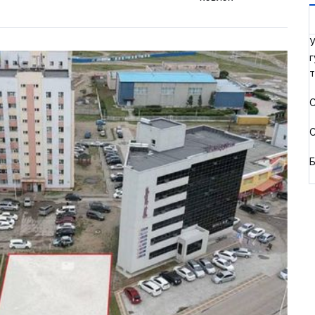
У
г
т
С
С
Б