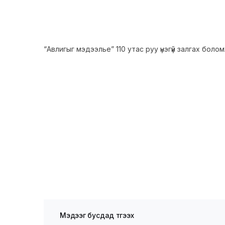
“Авлигыг мэдээлье” 110 утас руу үнэгүй залгах бол
Мэдээг бусдад түгээх