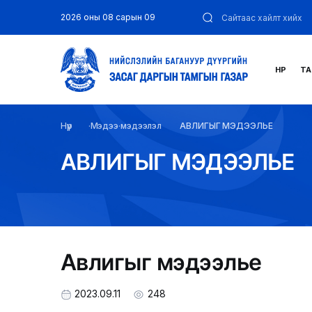
2026 оны 08 сарын 09
НҮҮР
ТА
Нүүр
Мэдээ мэдээлэл
АВЛИГЫГ МЭДЭЭЛЬЕ
АВЛИГЫГ МЭДЭЭЛЬЕ
Авлигыг мэдээлье
2023.09.11
248