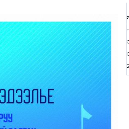
У
г
т
С
С
Б