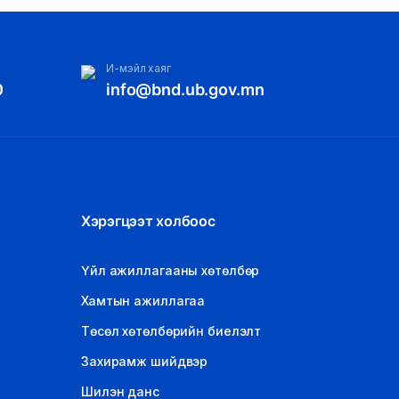
И-мэйл хаяг
0
info@bnd.ub.gov.mn
Хэрэгцээт холбоос
Үйл ажиллагааны хөтөлбөр
Хамтын ажиллагаа
Төсөл хөтөлбөрийн биелэлт
Захирамж шийдвэр
Шилэн данс