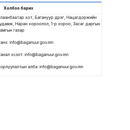
LEGAL.INFO
Холбоо барих
лаанбаатар хот, Багануур дүүрэг, Нацагдоржийн
АВЛИГА МЭДЭЭ
удамж, Наран хороолол, 1-р хороо, Засаг даргын
амгын газар
анхүү: info@baganuur.gov.mn
анал хүсэлт: info@baganuur.gov.mn
орлуулалтын алба: info@baganuur.gov.mn