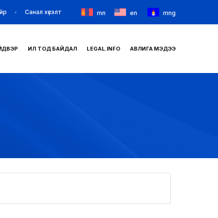
йр
Санал хүсэлт
mn
en
mng
ЙДВЭР
ИЛ ТОД БАЙДАЛ
LEGAL.INFO
АВЛИГА МЭДЭЭ
НҮҮР
ТАНИЛЦУУЛГА
МЭДЭЭ МЭДЭЭЛЭЛ
БАЙГУУЛЛАГУУД
ЗАХИРАМЖ ШИЙДВЭР
ИЛ ТОД БАЙДАЛ