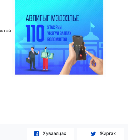
омжтой
Хуваалцах
Жиргэх