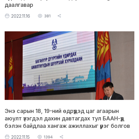
даалгавар
2022.11.16
381
Энэ сарын 18, 19-ний өдрүүдэд цаг агаарын
аюулт үзэгдэл дахин давтагдах тул БААН-үүд
бэлэн байдлаа хангаж ажиллахыг үүрэг болгов
2022.11.15
1394