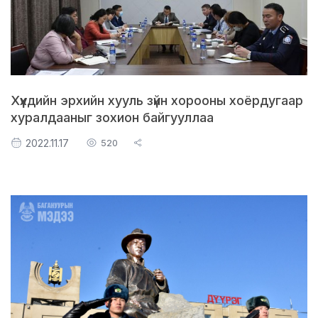
LEGAL.INFO
АВЛИГА МЭДЭЭ
Хүүхдийн эрхийн хууль зүйн хорооны хоёрдугаар
хуралдааныг зохион байгууллаа
2022.11.17
520