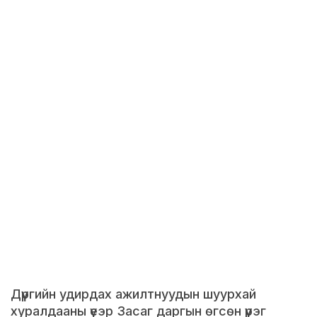
Дүүргийн удирдах ажилтнуудын шуурхай
хуралдааны үеэр Засаг даргын өгсөн үүрэг