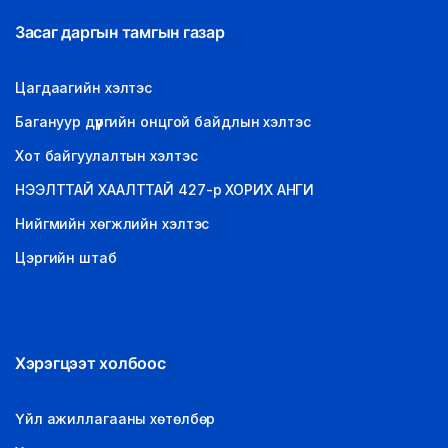
Засаг даргын тамгын газар
Цагдаагийн хэлтэс
Багануур дүүргийн онцгой байдлын хэлтэс
Хот байгуулалтын хэлтэс
НЭЭЛТТАЙ ХААЛТТАЙ 427-р ХОРИХ АНГИ
Нийгмийн хөгжлийн хэлтэс
Цэргийн штаб
Хэрэгцээт холбоос
Үйл ажиллагааны хөтөлбөр