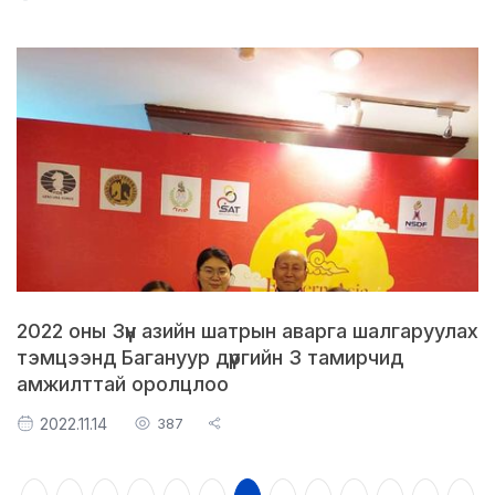
2022 оны Зүүн азийн шатрын аварга шалгаруулах
тэмцээнд Багануур дүүргийн 3 тамирчид
амжилттай оролцлоо
2022.11.14
387