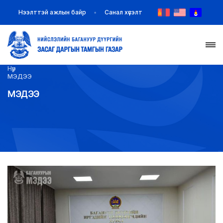
Нээлттэй ажлын байр
Санал хүсэлт
Нүүр
НҮҮР
МЭДЭЭ
МЭДЭЭ
ТАНИЛЦУУЛГА
МЭДЭЭ МЭДЭЭЛЭЛ
БАЙГУУЛЛАГУУД
ЗАХИРАМЖ ШИЙДВЭР
ИЛ ТОД БАЙДАЛ