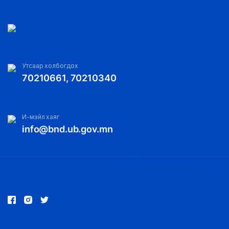
Утсаар холбогдох
70210661, 70210340
И-мэйл хаяг
info@bnd.ub.gov.mn