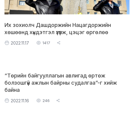
Их зохиолч Дашдоржийн Нацагдоржийн
хөшөөнд хүндэтгэл үзүүлж, цэцэг өргөлөө
2022.11.17
1417
“Төрийн байгууллагын авлигад өртөж
болзошгүй ажлын байрны судалгаа”-г хийж
байна
2022.11.16
246