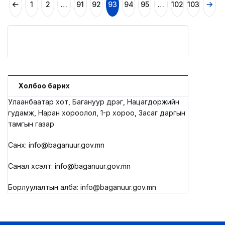
1
2
…
91
92
93
94
95
…
102
103
Холбоо барих
Улаанбаатар хот, Багануур дүүрэг, Нацагдоржийн
гудамж, Наран хороолол, 1-р хороо, Засаг даргын
тамгын газар
Санхүү: info@baganuur.gov.mn
Санал хүсэлт: info@baganuur.gov.mn
Борлуулалтын алба: info@baganuur.gov.mn