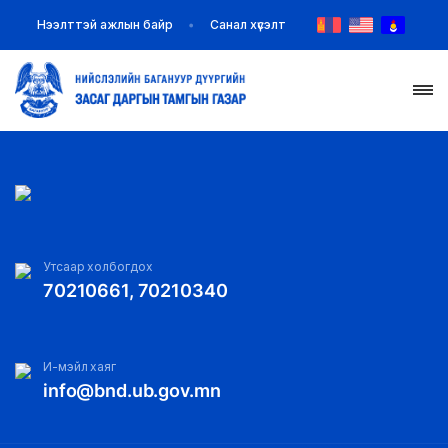
Нээлттэй ажлын байр
Санал хүсэлт
НҮҮР
ТАНИЛЦУУЛГА
МЭДЭЭ МЭДЭЭЛЭЛ
Утсаар холбогдох
70210661, 70210340
БАЙГУУЛЛАГУУД
ЗАХИРАМЖ ШИЙДВЭР
И-мэйл хаяг
info@bnd.ub.gov.mn
ИЛ ТОД БАЙДАЛ