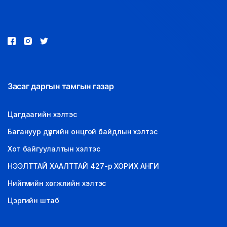
LEGAL.INFO
АВЛИГА МЭДЭЭ
Засаг даргын тамгын газар
Цагдаагийн хэлтэс
Багануур дүүргийн онцгой байдлын хэлтэс
Хот байгуулалтын хэлтэс
НЭЭЛТТАЙ ХААЛТТАЙ 427-р ХОРИХ АНГИ
Нийгмийн хөгжлийн хэлтэс
Цэргийн штаб