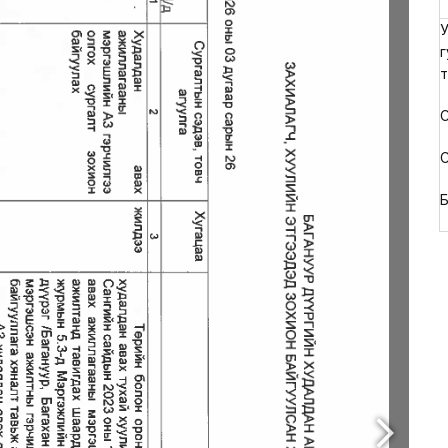
У
г
т
С
С
Б