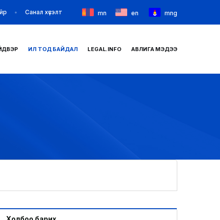
йр
Санал хүсэлт
mn
en
mng
ЙДВЭР
ИЛ ТОД БАЙДАЛ
LEGAL.INFO
АВЛИГА МЭДЭЭ
НҮҮР
ТАНИЛЦУУЛГА
МЭДЭЭ МЭДЭЭЛЭЛ
БАЙГУУЛЛАГУУД
ЗАХИРАМЖ ШИЙДВЭР
ИЛ ТОД БАЙДАЛ
Холбоо барих