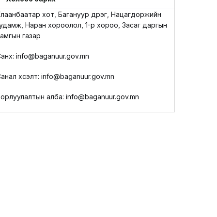
LEGAL.INFO
лаанбаатар хот, Багануур дүүрэг, Нацагдоржийн
удамж, Наран хороолол, 1-р хороо, Засаг даргын
АВЛИГА МЭДЭЭ
амгын газар
анхүү: info@baganuur.gov.mn
анал хүсэлт: info@baganuur.gov.mn
орлуулалтын алба: info@baganuur.gov.mn