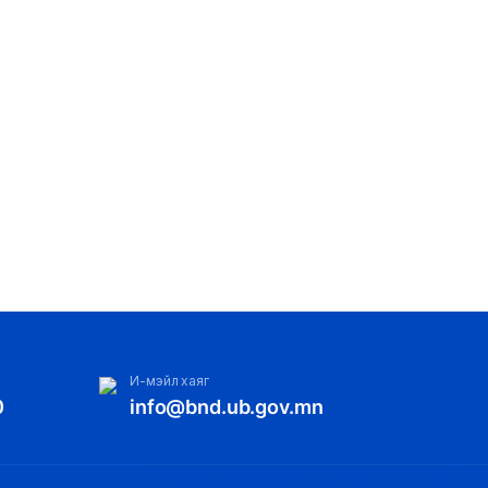
И-мэйл хаяг
0
info@bnd.ub.gov.mn