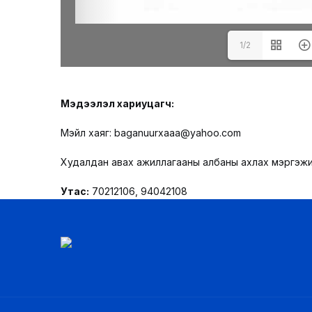
1/2
Мэдээлэл хариуцагч:
Мэйл хаяг: baganuurxaaa@yahoo.com
Худалдан авах ажиллагааны албаны ахлах мэргэж
Утас:
70212106, 94042108