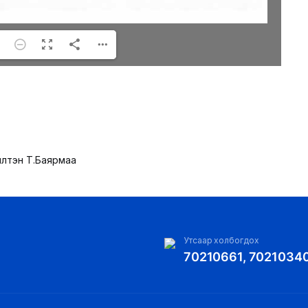
илтэн Т.Баярмаа
Утсаар холбогдох
70210661, 7021034