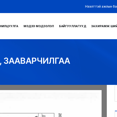
Нээлттэй ажлын ба
НИЛЦУУЛГА
МЭДЭЭ МЭДЭЭЛЭЛ
БАЙГУУЛЛАГУУД
ЗАХИРАМЖ ШИ
, ЗААВАРЧИЛГАА