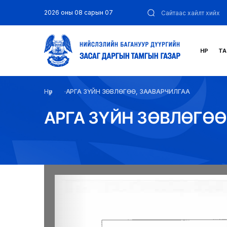
2026 оны 08 сарын 07
НҮҮР
ТА
Нүүр
AРГА ЗҮЙН ЗӨВЛӨГӨӨ, ЗААВАРЧИЛГАА
AРГА ЗҮЙН ЗӨВЛӨГӨӨ