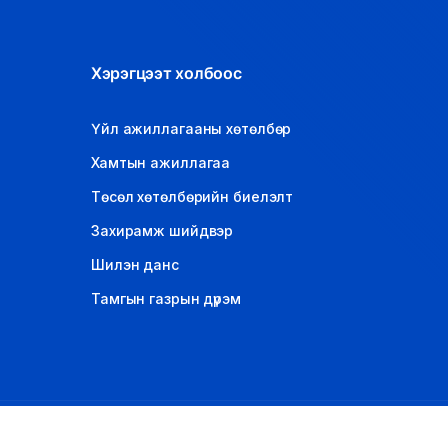
Хэрэгцээт холбоос
Үйл ажиллагааны хөтөлбөр
Хамтын ажиллагаа
Төсөл хөтөлбөрийн биелэлт
Захирамж шийдвэр
Шилэн данс
Тамгын газрын дүрэм