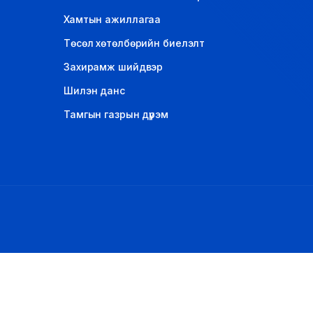
LEGAL.INFO
Хамтын ажиллагаа
Төсөл хөтөлбөрийн биелэлт
АВЛИГА МЭДЭЭ
Захирамж шийдвэр
Шилэн данс
Тамгын газрын дүрэм