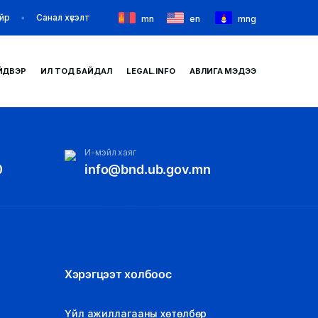
йр
Санал хүсэлт
mn
en
mng
ЙДВЭР
ИЛ ТОД БАЙДАЛ
LEGAL.INFO
АВЛИГА МЭДЭЭ
НҮҮР
И-мэйл хаяг
ТАНИЛЦУУЛГА
0
info@bnd.ub.gov.mn
МЭДЭЭ МЭДЭЭЛЭЛ
БАЙГУУЛЛАГУУД
ЗАХИРАМЖ ШИЙДВЭР
Хэрэгцээт холбоос
ИЛ ТОД БАЙДАЛ
Үйл ажиллагааны хөтөлбөр