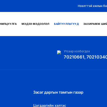
Нээлттэй ажлын ба
НИЛЦУУЛГА
МЭДЭЭ МЭДЭЭЛЭЛ
БАЙГУУЛЛАГУУД
ЗАХИРАМЖ ШИ
Утсаар холбогдох
70210661, 7021034
Засаг даргын тамгын газар
Цагдаагийн хэлтэс