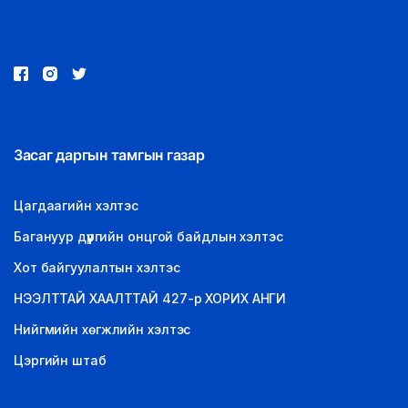
LEGAL.INFO
АВЛИГА МЭДЭЭ
Засаг даргын тамгын газар
Цагдаагийн хэлтэс
Багануур дүүргийн онцгой байдлын хэлтэс
Хот байгуулалтын хэлтэс
НЭЭЛТТАЙ ХААЛТТАЙ 427-р ХОРИХ АНГИ
Нийгмийн хөгжлийн хэлтэс
Цэргийн штаб