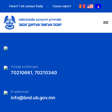
Нээлттэй ажлын байр
Санал хүсэлт
НҮҮР
ТАНИЛЦУУЛГА
МЭДЭЭ МЭДЭЭЛЭЛ
Утсаар холбогдох
70210661, 70210340
БАЙГУУЛЛАГУУД
ЗАХИРАМЖ ШИЙДВЭР
И-мэйл хаяг
info@bnd.ub.gov.mn
ИЛ ТОД БАЙДАЛ