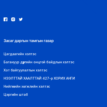
LEGAL.INFO
АВЛИГА МЭДЭЭ
Засаг даргын тамгын газар
Цагдаагийн хэлтэс
Багануур дүүргийн онцгой байдлын хэлтэс
Хот байгуулалтын хэлтэс
НЭЭЛТТАЙ ХААЛТТАЙ 427-р ХОРИХ АНГИ
Нийгмийн хөгжлийн хэлтэс
Цэргийн штаб