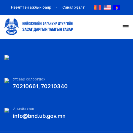
Нээлттэй ажлын байр
Санал хүсэлт
НҮҮР
ТАНИЛЦУУЛГА
МЭДЭЭ МЭДЭЭЛЭЛ
Утсаар холбогдох
70210661, 70210340
БАЙГУУЛЛАГУУД
ЗАХИРАМЖ ШИЙДВЭР
И-мэйл хаяг
info@bnd.ub.gov.mn
ИЛ ТОД БАЙДАЛ