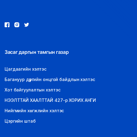
LEGAL.INFO
АВЛИГА МЭДЭЭ
Засаг даргын тамгын газар
Цагдаагийн хэлтэс
Багануур дүүргийн онцгой байдлын хэлтэс
Хот байгуулалтын хэлтэс
НЭЭЛТТАЙ ХААЛТТАЙ 427-р ХОРИХ АНГИ
Нийгмийн хөгжлийн хэлтэс
Цэргийн штаб