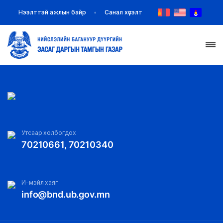
Нээлттэй ажлын байр
Санал хүсэлт
НҮҮР
ТАНИЛЦУУЛГА
МЭДЭЭ МЭДЭЭЛЭЛ
Утсаар холбогдох
70210661, 70210340
БАЙГУУЛЛАГУУД
ЗАХИРАМЖ ШИЙДВЭР
И-мэйл хаяг
info@bnd.ub.gov.mn
ИЛ ТОД БАЙДАЛ