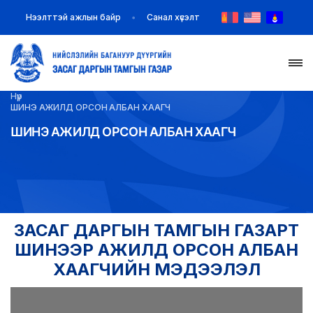
Нээлттэй ажлын байр
Санал хүсэлт
Нүүр
НҮҮР
ШИНЭ АЖИЛД ОРСОН АЛБАН ХААГЧ
ШИНЭ АЖИЛД ОРСОН АЛБАН ХААГЧ
ТАНИЛЦУУЛГА
МЭДЭЭ МЭДЭЭЛЭЛ
БАЙГУУЛЛАГУУД
ЗАСАГ ДАРГЫН ТАМГЫН ГАЗАРТ
ЗАХИРАМЖ ШИЙДВЭР
ШИНЭЭР АЖИЛД ОРСОН АЛБАН
ХААГЧИЙН МЭДЭЭЛЭЛ
ИЛ ТОД БАЙДАЛ