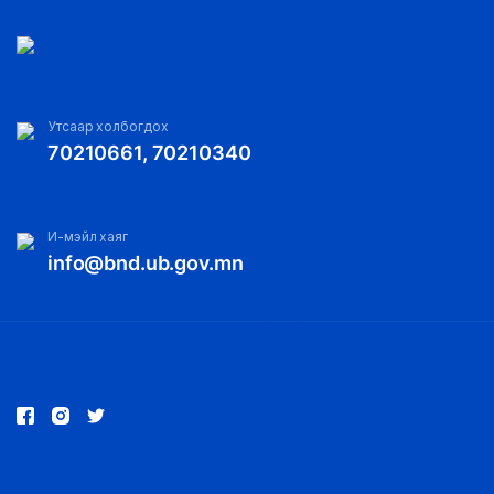
Утсаар холбогдох
70210661, 70210340
И-мэйл хаяг
info@bnd.ub.gov.mn