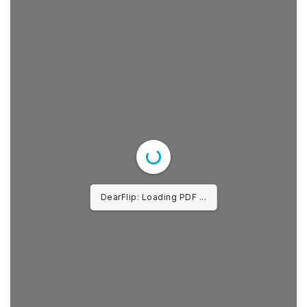
LEGAL.INFO
АВЛИГА МЭДЭЭ
DearFlip: Loading PDF ...