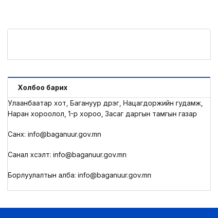
Холбоо барих
Улаанбаатар хот, Багануур дүүрэг, Нацагдоржийн гудамж,
Наран хороолол, 1-р хороо, Засаг даргын тамгын газар
Санхүү: info@baganuur.gov.mn
Санал хүсэлт: info@baganuur.gov.mn
Борлуулалтын алба: info@baganuur.gov.mn