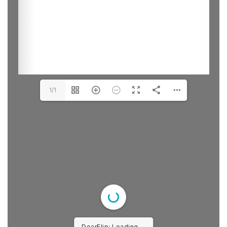
1/1
DearFlip: Loading PDF ...