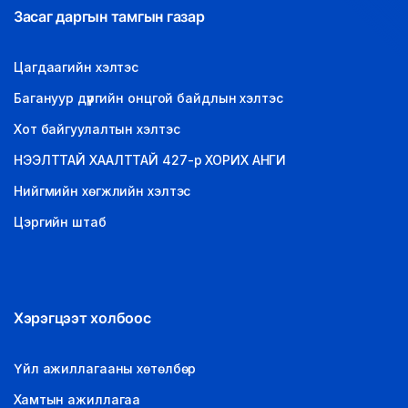
Засаг даргын тамгын газар
Цагдаагийн хэлтэс
Багануур дүүргийн онцгой байдлын хэлтэс
Хот байгуулалтын хэлтэс
НЭЭЛТТАЙ ХААЛТТАЙ 427-р ХОРИХ АНГИ
Нийгмийн хөгжлийн хэлтэс
Цэргийн штаб
Хэрэгцээт холбоос
Үйл ажиллагааны хөтөлбөр
Хамтын ажиллагаа