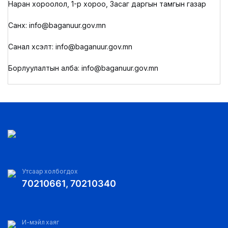
Наран хороолол, 1-р хороо, Засаг даргын тамгын газар
Санхүү: info@baganuur.gov.mn
Санал хүсэлт: info@baganuur.gov.mn
Борлуулалтын алба: info@baganuur.gov.mn
Утсаар холбогдох
70210661, 70210340
И-мэйл хаяг