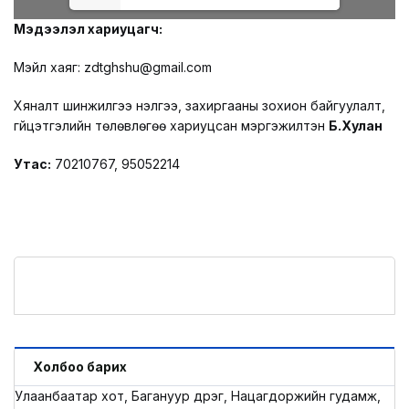
Мэдээлэл хариуцагч:
Мэйл хаяг: zdtghshu@gmail.com
Хяналт шинжилгээ үнэлгээ, захиргааны зохион байгуулалт,
гүйцэтгэлийн төлөвлөгөө хариуцсан мэргэжилтэн
Б.Хулан
Утас:
70210767, 95052214
Холбоо барих
Улаанбаатар хот, Багануур дүүрэг, Нацагдоржийн гудамж,