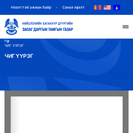
Нээлттэй ажлын байр
Санал хүсэлт
Нүүр
НҮҮР
ЧИГ ҮҮРЭГ
ЧИГ ҮҮРЭГ
ТАНИЛЦУУЛГА
МЭДЭЭ МЭДЭЭЛЭЛ
БАЙГУУЛЛАГУУД
ЗАХИРАМЖ ШИЙДВЭР
ИЛ ТОД БАЙДАЛ