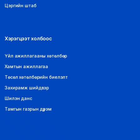
Цэргийн штаб
Хэрэгцээт холбоос
Үйл ажиллагааны хөтөлбөр
Хамтын ажиллагаа
Төсөл хөтөлбөрийн биелэлт
Захирамж шийдвэр
Шилэн данс
Тамгын газрын дүрэм