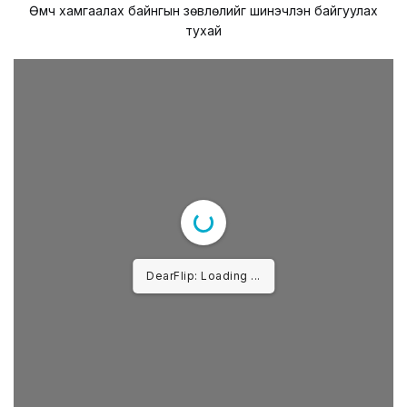
Өмч хамгаалах байнгын зөвлөлийг шинэчлэн байгуулах
тухай
DearFlip: Loading PDF ...