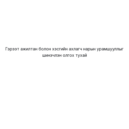
Гэрээт ажилтан болон хэсгийн ахлагч нарын урамшууллыг
шинэчлэн олгох тухай