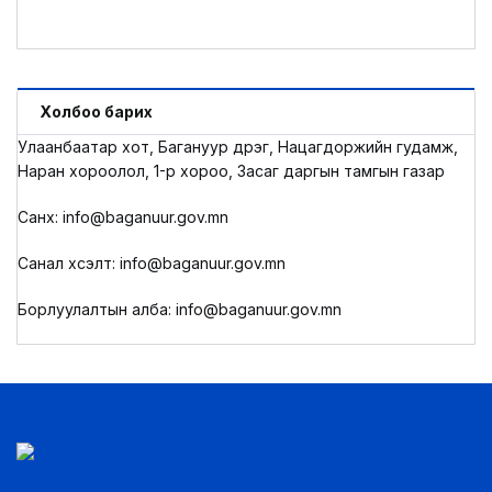
Холбоо барих
Улаанбаатар хот, Багануур дүүрэг, Нацагдоржийн гудамж,
Наран хороолол, 1-р хороо, Засаг даргын тамгын газар
Санхүү: info@baganuur.gov.mn
Санал хүсэлт: info@baganuur.gov.mn
Борлуулалтын алба: info@baganuur.gov.mn