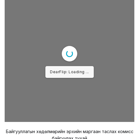
DearFlip: Loading ...
Байгууллагын хөдөлмөрийн эрхийн маргаан таслах комисс
байгуулах тухай