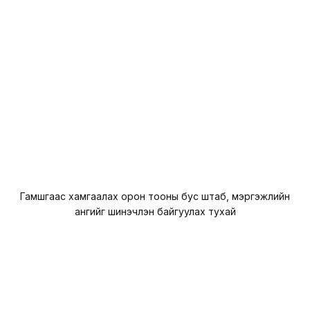
Гамшгаас хамгаалах орон тооны бус штаб, мэргэжлийн
ангийг шинэчлэн байгуулах тухай