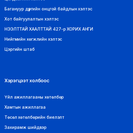
Багануур дүүргийн онцгой байдлын хэлтэс
Хот байгуулалтын хэлтэс
НЭЭЛТТАЙ ХААЛТТАЙ 427-р ХОРИХ АНГИ
Нийгмийн хөгжлийн хэлтэс
Цэргийн штаб
Хэрэгцээт холбоос
Үйл ажиллагааны хөтөлбөр
Хамтын ажиллагаа
Төсөл хөтөлбөрийн биелэлт
Захирамж шийдвэр