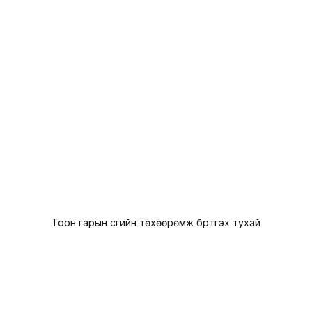
Тоон гарын үсгийн төхөөрөмж бүртгэх тухай