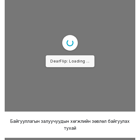
DearFlip: Loading PDF 100%
...
Байгууллагын залуучуудын хөгжлийн зөвлөл байгуулах
тухай