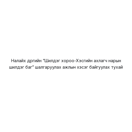
Налайх дүүргийн “Шилдэг хороо-Хэсгийн ахлагч нарын
шилдэг баг” шалгаруулах ажлын хэсэг байгуулах тухай