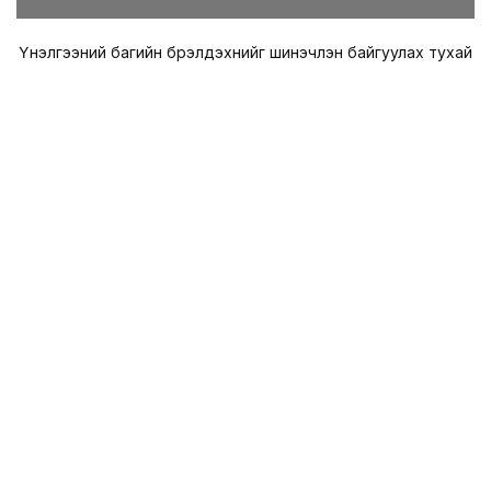
Үнэлгээний багийн бүрэлдэхүүнийг шинэчлэн байгуулах тухай
DearFlip: Loading ...