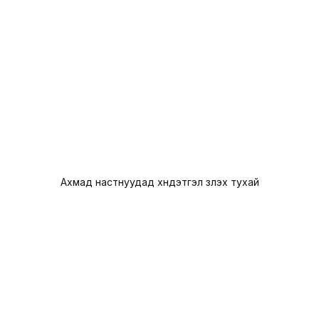
Ахмад настнуудад хүндэтгэл үзүүлэх тухай