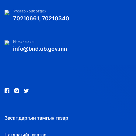
Утсаар холбогдох
70210661, 70210340
И-мэйл хаяг
info@bnd.ub.gov.mn
Засаг даргын тамгын газар
Цагдаагийн хэлтэс