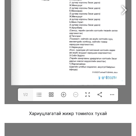
1/2
Хариуцлагатай жижүүр томилох тухай