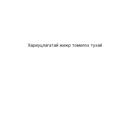
Хариуцлагатай жижүүр томилох тухай