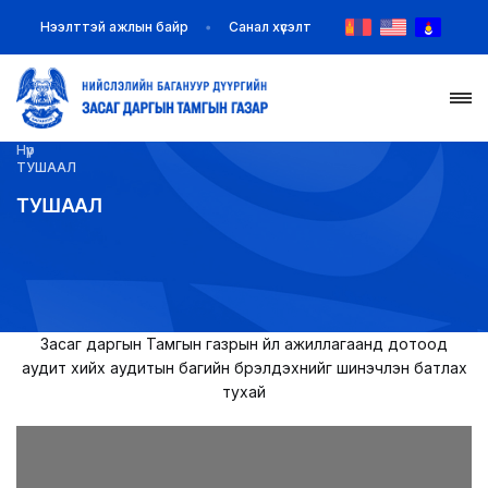
Нээлттэй ажлын байр
Санал хүсэлт
Нүүр
НҮҮР
ТУШААЛ
ТУШААЛ
ТАНИЛЦУУЛГА
МЭДЭЭ МЭДЭЭЛЭЛ
БАЙГУУЛЛАГУУД
Засаг даргын Тамгын газрын үйл ажиллагаанд дотоод
аудит хийх аудитын багийн бүрэлдэхүүнийг шинэчлэн батлах
ЗАХИРАМЖ ШИЙДВЭР
тухай
ИЛ ТОД БАЙДАЛ