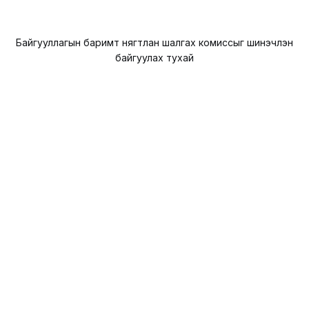
Байгууллагын баримт нягтлан шалгах комиссыг шинэчлэн
байгуулах тухай
DearFlip: Loading ...