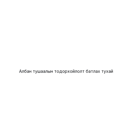
Албан тушаалын тодорхойлолт батлах тухай