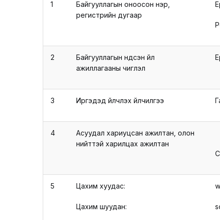
1
Байгууллагын оноосон нэр,
Е
регистрийн дугаар
Р
2
Байгууллагын үндсэн үйл
Е
ажиллагааны чиглэл
3
Иргэдэд үйлчлэх үйлчилгээ
Г
4
Асуудал хариуцсан ажилтан, олон
нийттэй харилцах ажилтан
С
5
Цахим хуудас:
w
Цахим шуудан:
s