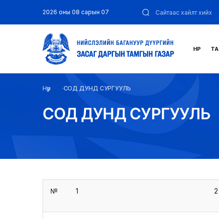
2026 оны 08 сарын 07
НҮҮР
ТА
Нүүр
СОД ДУНД СУРГУУЛЬ
СОД ДУНД СУРГУУЛЬ
№
1
2