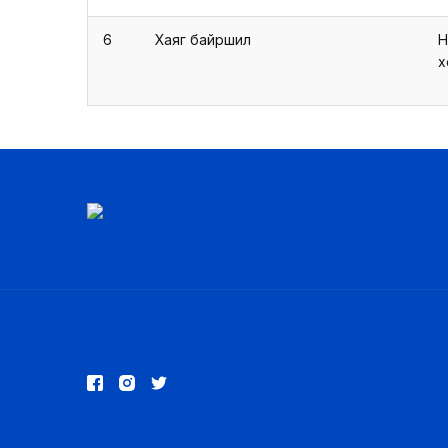
6
Хаяг байршил
Н
х