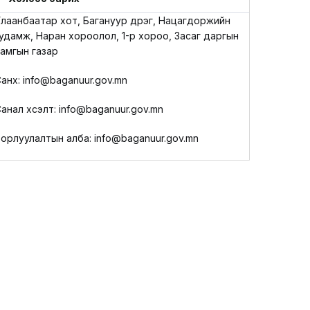
LEGAL.INFO
лаанбаатар хот, Багануур дүүрэг, Нацагдоржийн
удамж, Наран хороолол, 1-р хороо, Засаг даргын
АВЛИГА МЭДЭЭ
амгын газар
анхүү: info@baganuur.gov.mn
анал хүсэлт: info@baganuur.gov.mn
орлуулалтын алба: info@baganuur.gov.mn