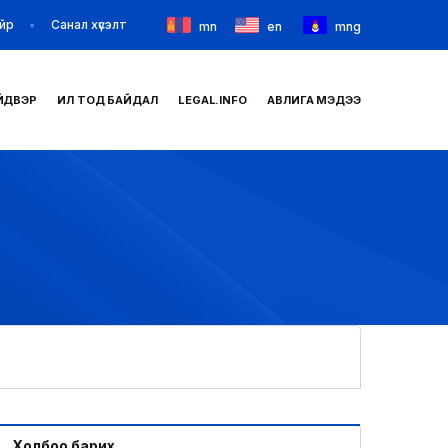
йр
Санал хүсэлт
mn
en
mng
ЙДВЭР
ИЛ ТОД БАЙДАЛ
LEGAL.INFO
АВЛИГА МЭДЭЭ
НҮҮР
ТАНИЛЦУУЛГА
МЭДЭЭ МЭДЭЭЛЭЛ
БАЙГУУЛЛАГУУД
ЗАХИРАМЖ ШИЙДВЭР
ИЛ ТОД БАЙДАЛ
Холбоо барих