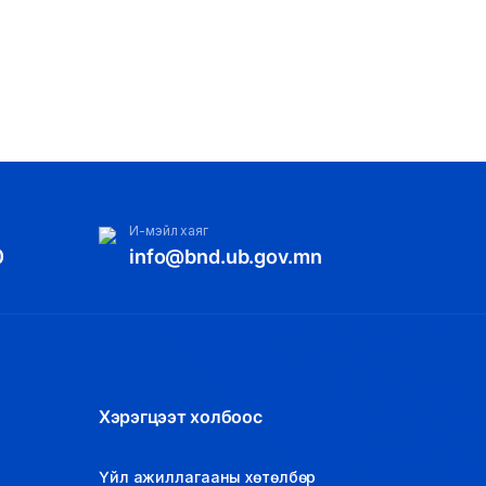
И-мэйл хаяг
0
info@bnd.ub.gov.mn
Хэрэгцээт холбоос
Үйл ажиллагааны хөтөлбөр