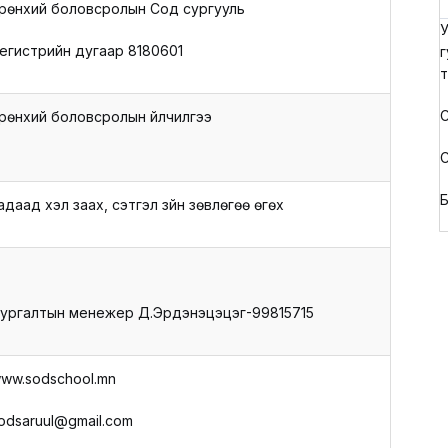
рөнхий боловсролын Сод сургууль
У
егистрийн дугаар 8180601
г
т
С
рөнхий боловсролын үйлчилгээ
С
Б
адаад хэл заах, сэтгэл зүйн зөвлөгөө өгөх
ургалтын менежер Д.Эрдэнэцэцэг-99815715
ww.sodschool.mn
odsaruul@gmail.com