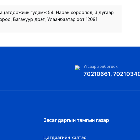
ацагдоржийн гудамж 54, Наран хороолол, 3 дугаар
ороо, Багануур дүүрэг, Улаанбаатар хот 12091
Утсаар холбогдох
70210661, 7021034
Засаг даргын тамгын газар
Цагдаагийн хэлтэс