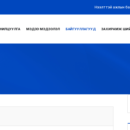
Нээлттэй ажлын ба
НИЛЦУУЛГА
МЭДЭЭ МЭДЭЭЛЭЛ
БАЙГУУЛЛАГУУД
ЗАХИРАМЖ ШИ