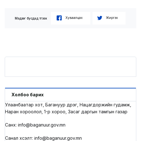
Хуваалцах
Жиргэх
Мэдээг бусдад түгээх
Холбоо барих
Улаанбаатар хот, Багануур дүүрэг, Нацагдоржийн гудамж,
Наран хороолол, 1-р хороо, Засаг даргын тамгын газар
Санхүү: info@baganuur.gov.mn
Санал хүсэлт: info@baganuur.gov.mn