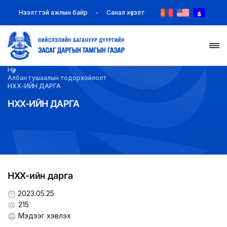
Нээлттэй ажлын байр
Санал хүсэлт
Нүүр
НҮҮР
Албан тушаалын тодорхойлолт
НХХ-ИЙН ДАРГА
ТАНИЛЦУУЛГА
НХХ-ИЙН ДАРГА
МЭДЭЭ МЭДЭЭЛЭЛ
БАЙГУУЛЛАГУУД
НХХ-ийн дарга
ЗАХИРАМЖ ШИЙДВЭР
2023.05.25
ИЛ ТОД БАЙДАЛ
215
Мэдээг хэвлэх