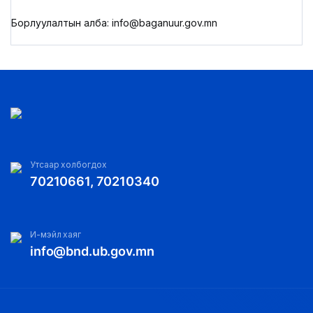
Борлуулалтын алба: info@baganuur.gov.mn
Утсаар холбогдох
70210661, 70210340
И-мэйл хаяг
info@bnd.ub.gov.mn