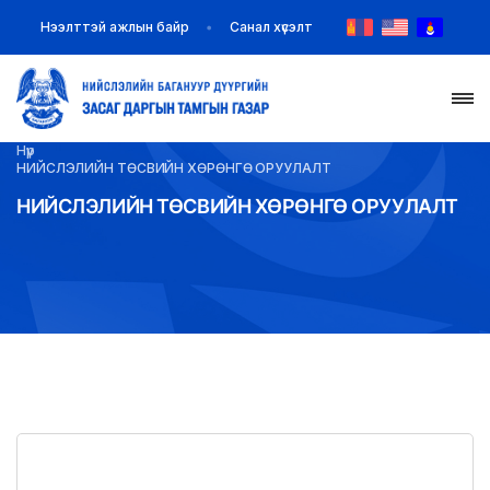
Нээлттэй ажлын байр
Санал хүсэлт
Нүүр
НҮҮР
НИЙСЛЭЛИЙН ТӨСВИЙН ХӨРӨНГӨ ОРУУЛАЛТ
НИЙСЛЭЛИЙН ТӨСВИЙН ХӨРӨНГӨ ОРУУЛАЛТ
ТАНИЛЦУУЛГА
МЭДЭЭ МЭДЭЭЛЭЛ
БАЙГУУЛЛАГУУД
ЗАХИРАМЖ ШИЙДВЭР
ИЛ ТОД БАЙДАЛ