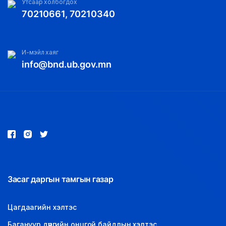
Утсаар холбогдох
70210661, 70210340
И-мэйл хаяг
info@bnd.ub.gov.mn
Засаг даргын тамгын газар
Цагдаагийн хэлтэс
Багануур дүүргийн онцгой байдлын хэлтэс