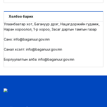
LEGAL.INFO
АВЛИГА МЭДЭЭ
Холбоо барих
Улаанбаатар хот, Багануур дүүрэг, Нацагдоржийн гудамж,
Наран хороолол, 1-р хороо, Засаг даргын тамгын газар
Санхүү: info@baganuur.gov.mn
Санал хүсэлт: info@baganuur.gov.mn
Борлуулалтын алба: info@baganuur.gov.mn