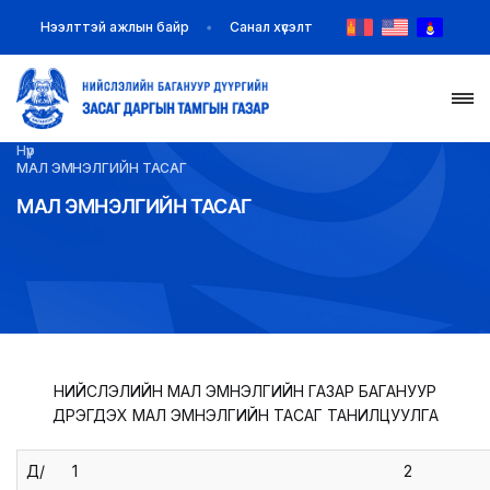
Нээлттэй ажлын байр
Санал хүсэлт
Нүүр
НҮҮР
МАЛ ЭМНЭЛГИЙН ТАСАГ
МАЛ ЭМНЭЛГИЙН ТАСАГ
ТАНИЛЦУУЛГА
МЭДЭЭ МЭДЭЭЛЭЛ
БАЙГУУЛЛАГУУД
ЗАХИРАМЖ ШИЙДВЭР
НИЙСЛЭЛИЙН МАЛ ЭМНЭЛГИЙН ГАЗАР БАГАНУУР
ДҮҮРЭГДЭХ МАЛ ЭМНЭЛГИЙН ТАСАГ ТАНИЛЦУУЛГА
ИЛ ТОД БАЙДАЛ
Д/
1
2