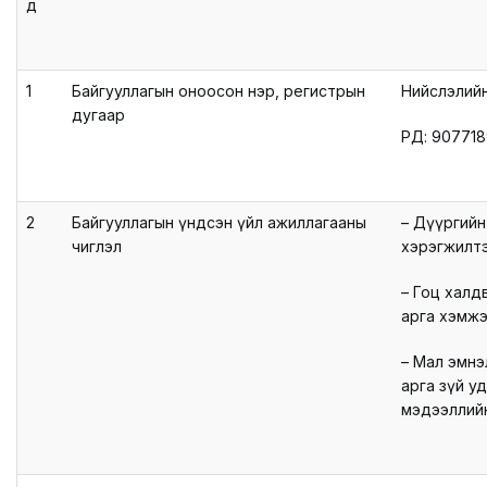
LEGAL.INFO
д
АВЛИГА МЭДЭЭ
1
Байгууллагын оноосон нэр, регистрын
Нийслэлийн
дугаар
РД: 90771
2
Байгууллагын үндсэн үйл ажиллагааны
– Дүүргийн
чиглэл
хэрэгжилтэ
– Гоц халд
арга хэмжэ
– Мал эмнэ
арга зүй у
мэдээллийн