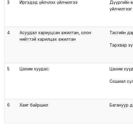
3
Иргэдэд үйлчлэх үйлчилгээ
Дүүргийн м
үйлчилгээг
4
Асуудал хариуцсан ажилтан, олон
Тасгийн да
нийттэй харилцах ажилтан
Тархвар зү
5
Цахим хуудас:
Цахим хууд
Сошиал сүл
6
Хаяг байршил
Багануур д