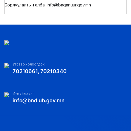
Борлуулалтын алба: info@baganuur.gov.mn
Утсаар холбогдох
70210661, 70210340
И-мэйл хаяг
info@bnd.ub.gov.mn