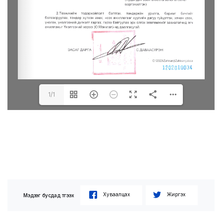
1/1
Хуваалцах
Жиргэх
Мэдээг бусдад түгээх