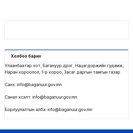
Холбоо барих
Улаанбаатар хот, Багануур дүүрэг, Нацагдоржийн гудамж,
Наран хороолол, 1-р хороо, Засаг даргын тамгын газар
Санхүү: info@baganuur.gov.mn
Санал хүсэлт: info@baganuur.gov.mn
Борлуулалтын алба: info@baganuur.gov.mn