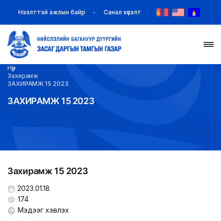
Нээлттэй ажлын байр
Санал хүсэлт
Нүүр
НҮҮР
Захирамж
ЗАХИРАМЖ 15 2023
ТАНИЛЦУУЛГА
ЗАХИРАМЖ 15 2023
МЭДЭЭ МЭДЭЭЛЭЛ
БАЙГУУЛЛАГУУД
Захирамж 15 2023
ЗАХИРАМЖ ШИЙДВЭР
2023.01.18
ИЛ ТОД БАЙДАЛ
174
Мэдээг хэвлэх