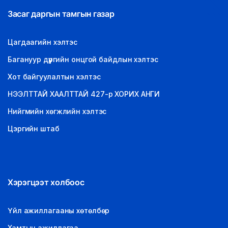
Засаг даргын тамгын газар
Цагдаагийн хэлтэс
Багануур дүүргийн онцгой байдлын хэлтэс
Хот байгуулалтын хэлтэс
НЭЭЛТТАЙ ХААЛТТАЙ 427-р ХОРИХ АНГИ
Нийгмийн хөгжлийн хэлтэс
Цэргийн штаб
Хэрэгцээт холбоос
Үйл ажиллагааны хөтөлбөр
Хамтын ажиллагаа