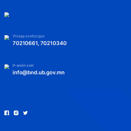
Утсаар холбогдох
70210661, 70210340
И-мэйл хаяг
info@bnd.ub.gov.mn