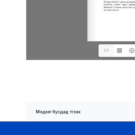
1/3
Мэдээг бусдад түгээх