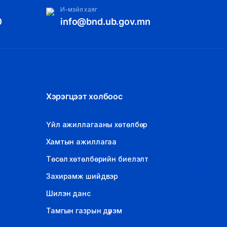
И-мэйл хаяг
0
info@bnd.ub.gov.mn
Хэрэгцээт холбоос
Үйл ажиллагааны хөтөлбөр
Хамтын ажиллагаа
Төсөл хөтөлбөрийн биелэлт
Захирамж шийдвэр
Шилэн данс
Тамгын газрын дүрэм