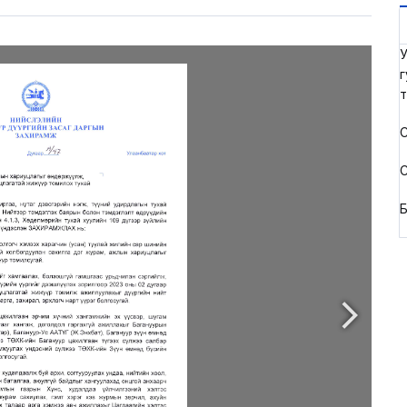
У
г
т
С
С
Б