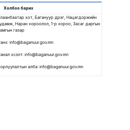
LEGAL.INFO
Холбоо барих
лаанбаатар хот, Багануур дүүрэг, Нацагдоржийн
АВЛИГА МЭДЭЭ
удамж, Наран хороолол, 1-р хороо, Засаг даргын
амгын газар
анхүү: info@baganuur.gov.mn
анал хүсэлт: info@baganuur.gov.mn
орлуулалтын алба: info@baganuur.gov.mn