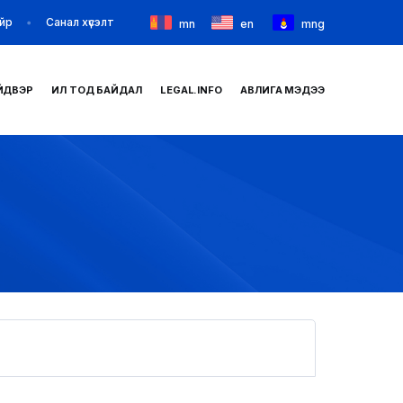
йр
Санал хүсэлт
mn
en
mng
ЙДВЭР
ИЛ ТОД БАЙДАЛ
LEGAL.INFO
АВЛИГА МЭДЭЭ
НҮҮР
ТАНИЛЦУУЛГА
МЭДЭЭ МЭДЭЭЛЭЛ
БАЙГУУЛЛАГУУД
ЗАХИРАМЖ ШИЙДВЭР
ИЛ ТОД БАЙДАЛ