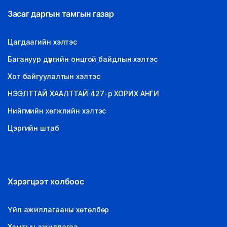
Засаг даргын тамгын газар
Цагдаагийн хэлтэс
Багануур дүүргийн онцгой байдлын хэлтэс
Хот байгуулалтын хэлтэс
НЭЭЛТТАЙ ХААЛТТАЙ 427-р ХОРИХ АНГИ
Нийгмийн хөгжлийн хэлтэс
Цэргийн штаб
Хэрэгцээт холбоос
Үйл ажиллагааны хөтөлбөр
Хамтын ажиллагаа