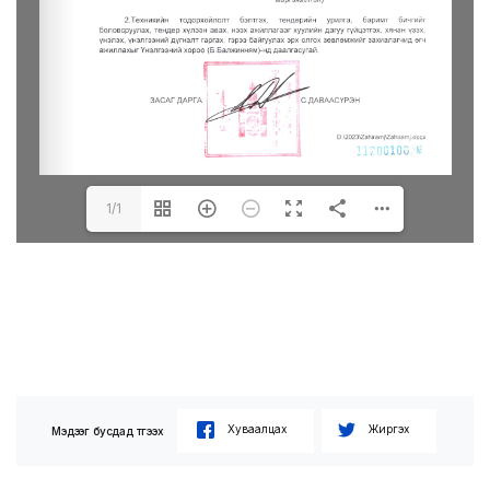
1/1
Хуваалцах
Жиргэх
Мэдээг бусдад түгээх