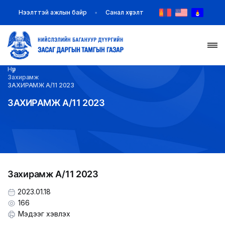
Нээлттэй ажлын байр
Санал хүсэлт
Нүүр
НҮҮР
Захирамж
ЗАХИРАМЖ А/11 2023
ТАНИЛЦУУЛГА
ЗАХИРАМЖ А/11 2023
МЭДЭЭ МЭДЭЭЛЭЛ
БАЙГУУЛЛАГУУД
Захирамж А/11 2023
ЗАХИРАМЖ ШИЙДВЭР
2023.01.18
ИЛ ТОД БАЙДАЛ
166
Мэдээг хэвлэх