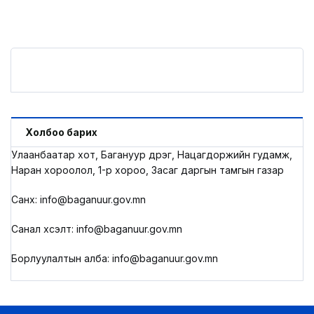
Холбоо барих
Улаанбаатар хот, Багануур дүүрэг, Нацагдоржийн гудамж,
Наран хороолол, 1-р хороо, Засаг даргын тамгын газар
Санхүү: info@baganuur.gov.mn
Санал хүсэлт: info@baganuur.gov.mn
Борлуулалтын алба: info@baganuur.gov.mn