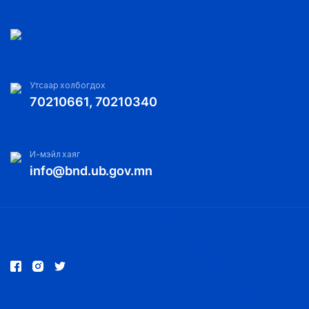
Утсаар холбогдох
70210661, 70210340
И-мэйл хаяг
info@bnd.ub.gov.mn