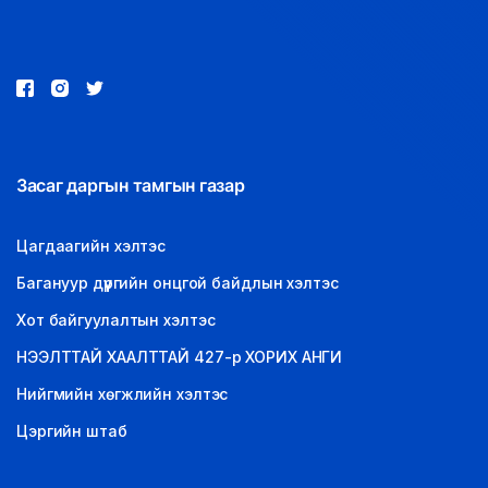
LEGAL.INFO
АВЛИГА МЭДЭЭ
Засаг даргын тамгын газар
Цагдаагийн хэлтэс
Багануур дүүргийн онцгой байдлын хэлтэс
Хот байгуулалтын хэлтэс
НЭЭЛТТАЙ ХААЛТТАЙ 427-р ХОРИХ АНГИ
Нийгмийн хөгжлийн хэлтэс
Цэргийн штаб