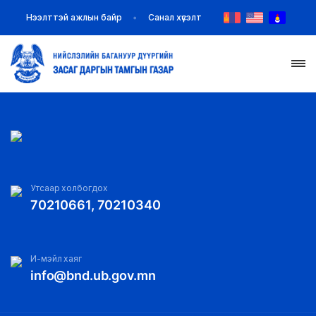
Нээлттэй ажлын байр
Санал хүсэлт
НҮҮР
ТАНИЛЦУУЛГА
МЭДЭЭ МЭДЭЭЛЭЛ
Утсаар холбогдох
70210661, 70210340
БАЙГУУЛЛАГУУД
ЗАХИРАМЖ ШИЙДВЭР
И-мэйл хаяг
info@bnd.ub.gov.mn
ИЛ ТОД БАЙДАЛ