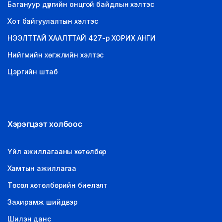
Багануур дүүргийн онцгой байдлын хэлтэс
Хот байгуулалтын хэлтэс
НЭЭЛТТАЙ ХААЛТТАЙ 427-р ХОРИХ АНГИ
Нийгмийн хөгжлийн хэлтэс
Цэргийн штаб
Хэрэгцээт холбоос
Үйл ажиллагааны хөтөлбөр
Хамтын ажиллагаа
Төсөл хөтөлбөрийн биелэлт
Захирамж шийдвэр
Шилэн данс