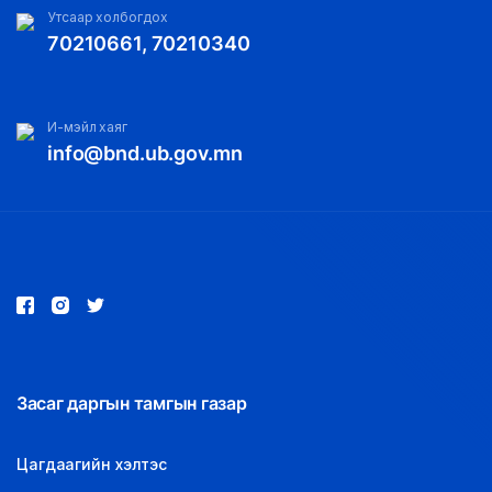
Утсаар холбогдох
70210661, 70210340
И-мэйл хаяг
info@bnd.ub.gov.mn
Засаг даргын тамгын газар
Цагдаагийн хэлтэс