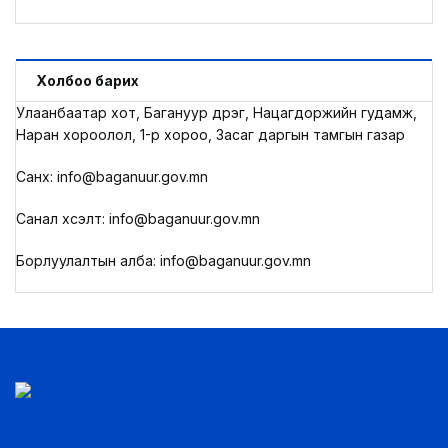
Холбоо барих
Улаанбаатар хот, Багануур дүүрэг, Нацагдоржийн гудамж,
Наран хороолол, 1-р хороо, Засаг даргын тамгын газар
Санхүү: info@baganuur.gov.mn
Санал хүсэлт: info@baganuur.gov.mn
Борлуулалтын алба: info@baganuur.gov.mn