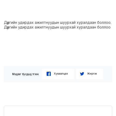
Дүүргийн удирдах ажилтнуудын шуурхай хуралдаан боллоо.
Дүүргийн удирдах ажилтнуудын шуурхай хуралдаан боллоо
Хуваалцах
Жиргэх
Мэдээг бусдад түгээх