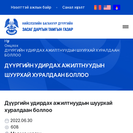
Нээлттэй ажлын байр
Санал хүсэлт
Нүүр
НҮҮР
Онцлох
ДҮҮРГИЙН УДИРДАХ АЖИЛТНУУДЫН ШУУРХАЙ ХУРАЛДААН
БОЛЛОО
ТАНИЛЦУУЛГА
ДҮҮРГИЙН УДИРДАХ АЖИЛТНУУДЫН
ШУУРХАЙ ХУРАЛДААН БОЛЛОО
МЭДЭЭ МЭДЭЭЛЭЛ
БАЙГУУЛЛАГУУД
Дүүргийн удирдах ажилтнуудын шуурхай
ЗАХИРАМЖ ШИЙДВЭР
хуралдаан боллоо
ИЛ ТОД БАЙДАЛ
2022.06.30
608