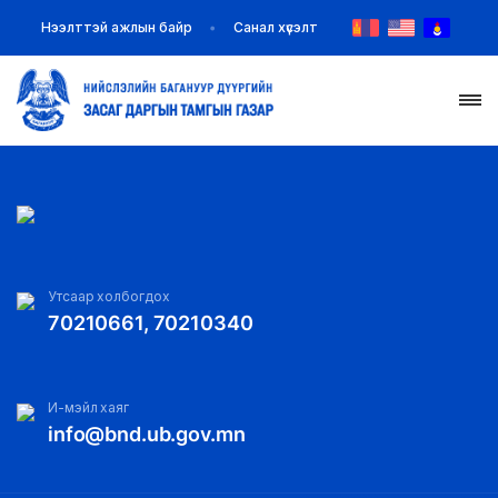
Нээлттэй ажлын байр
Санал хүсэлт
НҮҮР
ТАНИЛЦУУЛГА
МЭДЭЭ МЭДЭЭЛЭЛ
Утсаар холбогдох
70210661, 70210340
БАЙГУУЛЛАГУУД
ЗАХИРАМЖ ШИЙДВЭР
И-мэйл хаяг
info@bnd.ub.gov.mn
ИЛ ТОД БАЙДАЛ