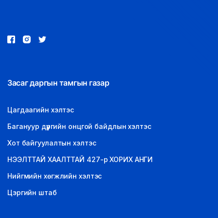
LEGAL.INFO
АВЛИГА МЭДЭЭ
Засаг даргын тамгын газар
Цагдаагийн хэлтэс
Багануур дүүргийн онцгой байдлын хэлтэс
Хот байгуулалтын хэлтэс
НЭЭЛТТАЙ ХААЛТТАЙ 427-р ХОРИХ АНГИ
Нийгмийн хөгжлийн хэлтэс
Цэргийн штаб