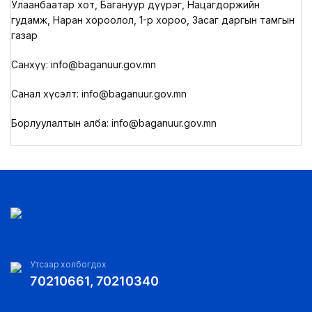
Улаанбаатар хот, Багануур дүүрэг, Нацагдоржийн
гудамж, Наран хороолол, 1-р хороо, Засаг даргын тамгын
газар
Санхүү: info@baganuur.gov.mn
Санал хүсэлт: info@baganuur.gov.mn
Борлуулалтын алба: info@baganuur.gov.mn
Утсаар холбогдох
70210661, 70210340