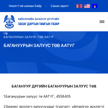
Нээлттэй ажлын байр
Санал хүсэлт
Нүүр
НҮҮР
БАГАНУУРЫН ЗАЛУУС ТӨВ ААТҮГ
БАГАНУУРЫН ЗАЛУУС ТӨВ ААТҮГ
ТАНИЛЦУУЛГА
МЭДЭЭ МЭДЭЭЛЭЛ
БАЙГУУЛЛАГУУД
ЗАХИРАМЖ ШИЙДВЭР
БАГАНУУР ДҮҮРГИЙН БАГАНУУРЫН ЗАЛУУС ТӨВ
1.Багануурын залуус төв ААТҮГ, 4558405
ИЛ ТОД БАЙДАЛ
2.Бизнес эрхлэгч залуучуудыг (сургалт, үйлчилгээ эрхлэгч)