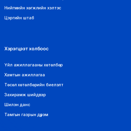
Нийгмийн хөгжлийн хэлтэс
Цэргийн штаб
Хэрэгцээт холбоос
Үйл ажиллагааны хөтөлбөр
Хамтын ажиллагаа
Төсөл хөтөлбөрийн биелэлт
Захирамж шийдвэр
Шилэн данс
Тамгын газрын дүрэм