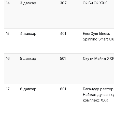
14
3 давхар
307
Эй Би Эй ХХК
15
4 давхар
401
EnerGym fitness
Spinning Smart Cl
16
5 давхар
501
Скути Майнд ХХ
17
6 давхар
601
Багануур рестор
Найман дулаан х
комплекс ХХК