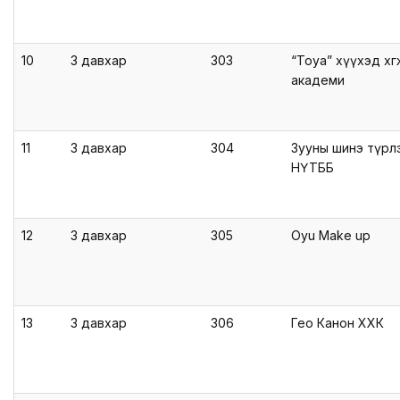
10
3 давхар
303
“Toya” хүүхэд хө
академи
11
3 давхар
304
Зууны шинэ түрл
НҮТББ
12
3 давхар
305
Oyu Make up
13
3 давхар
306
Гео Канон ХХК