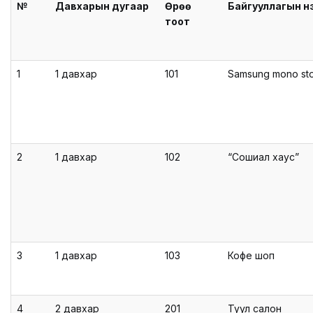
№
Давхарын дугаар
Өрөө
Байгууллагын н
тоот
1
1 давхар
101
Samsung mono st
2
1 давхар
102
“Сошиал хаус”
3
1 давхар
103
Кофе шоп
4
2 давхар
201
Туул салон