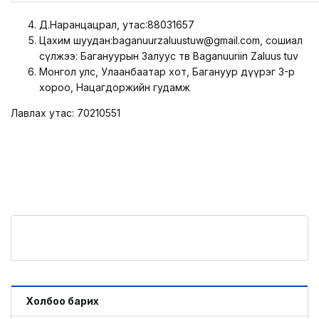
Д.Наранцацрал, утас:88031657
Цахим шуудан:baganuurzaluustuw@gmаil.com, сошиал
сүлжээ: Багануурын Залуус төв Baganuuriin Zaluus tuv
Монгол улс, Улаанбаатар хот, Багануур дүүрэг 3-р
хороо, Нацагдоржийн гудамж
Лавлах утас: 70210551
Холбоо барих