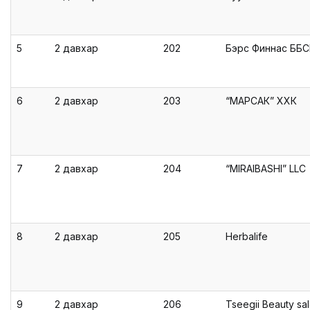
5
2 давхар
202
Бэрс Финнас ББ
6
2 давхар
203
“МАРСАК” ХХК
7
2 давхар
204
“MIRAIBASHI” LLC
8
2 давхар
205
Herbalife
9
2 давхар
206
Tseegii Beauty sa