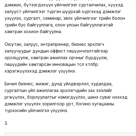
LEGAL.INFO
дэмжих, бүтээгдэхүүн үйлчилгээг сурталчилах, хүүхэд
залууст үйлчилгээг түргэн шуурхай хүргэхэд дэмжлэг
АВЛИГА МЭДЭЭ
үзүүлэх, сургалт, семинар, зөвлөх үйлчилгээг төрийн болон
төрийн бус байгууллага, олон улсын байгууллагатай
хамтран зохион байгуулна.
Оюутан, залуус, энтрепренер, бизнес эрхлэгч
залуучуудыг дундын оффист гишүүнчлэлтэйгээр
оролцуулж, хамтран ажиллах орчныг бүрдүүлж,
гишүүдийн хамтарсан инновацын төсөл хөтөлбөр
хэрэгжүүлэхэд дэмжлэг үзүүлнэ.
Бичил бизнес, жижиг, дунд үйлдвэрлэл, худалдаа,
сургалтын үйл ажиллагаа эрхлэгчдийн зах зээлийг
өргөжүүлэх, борлуулалтыг нэмэгдүүлэх, шинэ суваг нээхэд
дэмжлэг үзүүлэх зорилгоор урт, богино хугацааны
түрээсийн үйлчилгээ үзүүлнэ.
3.