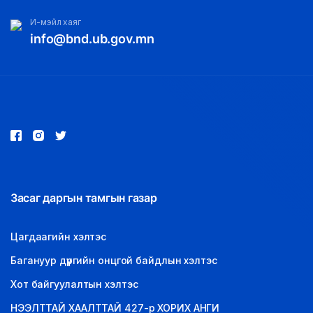
И-мэйл хаяг
info@bnd.ub.gov.mn
Засаг даргын тамгын газар
Цагдаагийн хэлтэс
Багануур дүүргийн онцгой байдлын хэлтэс
Хот байгуулалтын хэлтэс
НЭЭЛТТАЙ ХААЛТТАЙ 427-р ХОРИХ АНГИ