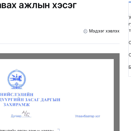
авах ажлын хэсэг
У
г
т
Мэдээг хэвлэх
С
С
Б