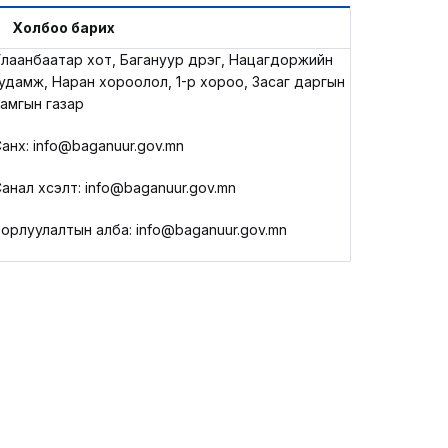
LEGAL.INFO
Холбоо барих
лаанбаатар хот, Багануур дүүрэг, Нацагдоржийн
АВЛИГА МЭДЭЭ
удамж, Наран хороолол, 1-р хороо, Засаг даргын
амгын газар
анхүү: info@baganuur.gov.mn
анал хүсэлт: info@baganuur.gov.mn
орлуулалтын алба: info@baganuur.gov.mn