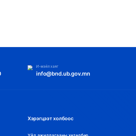
И-мэйл хаяг
0
info@bnd.ub.gov.mn
Хэрэгцээт холбоос
Үйл ажиллагааны хөтөлбөр