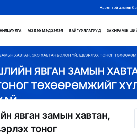
Нээлттэй ажлын ба
НИЛЦУУЛГА
МЭДЭЭ МЭДЭЭЛЭЛ
БАЙГУУЛЛАГУУД
ЗАХИРАМЖ ШИ
 ЗАМЫН ХАВТАН, ЭКО ХАВТАН БОЛОН ҮЙЛДВЭРЛЭХ ТОНОГ ТӨХӨӨРӨМ
ЛИЙН ЯВГАН ЗАМЫН ХАВТА
ТОНОГ ТӨХӨӨРӨМЖИЙГ ХҮ
ХАЙ
н явган замын хавтан,
вэрлэх тоног