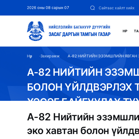
2026 оны 08 сарын 07
НҮҮР
ТА
Нүүр
Захирамж
А-82 НИЙТИЙН ЭЗЭМШЛИЙН ЯВГАН
А-82 НИЙТИЙН ЭЗЭМШ
БОЛОН ҮЙЛДВЭРЛЭХ 
ХЭСЭГ БАЙГУУЛАХ ТУ
А-82 Нийтийн эзэмшлий
эко хавтан болон үйлд