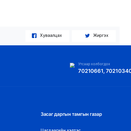
Хуваалцах
Жиргэх
Утсаар холбогдох
70210661, 7021034
Засаг даргын тамгын газар
Цагдаагийн хэлтэс