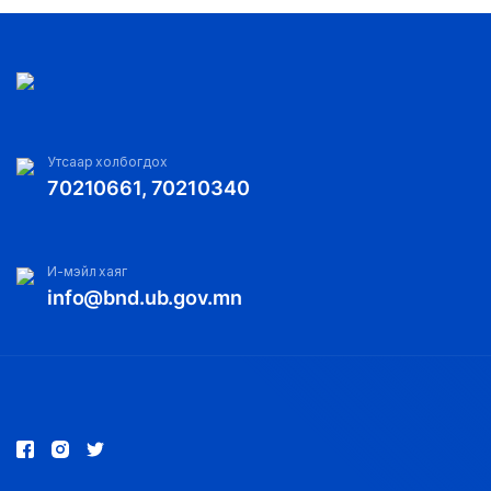
Утсаар холбогдох
70210661, 70210340
И-мэйл хаяг
info@bnd.ub.gov.mn