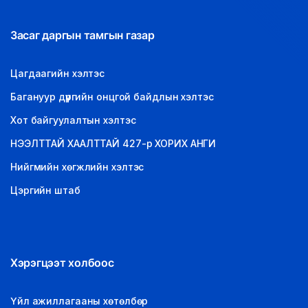
Засаг даргын тамгын газар
Цагдаагийн хэлтэс
Багануур дүүргийн онцгой байдлын хэлтэс
Хот байгуулалтын хэлтэс
НЭЭЛТТАЙ ХААЛТТАЙ 427-р ХОРИХ АНГИ
Нийгмийн хөгжлийн хэлтэс
Цэргийн штаб
Хэрэгцээт холбоос
Үйл ажиллагааны хөтөлбөр