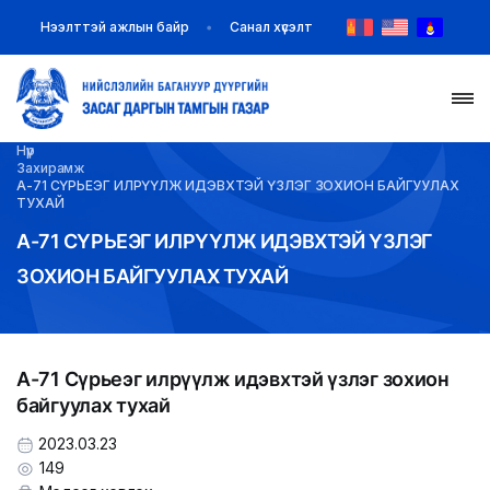
Нээлттэй ажлын байр
Санал хүсэлт
Нүүр
НҮҮР
Захирамж
А-71 СҮРЬЕЭГ ИЛРҮҮЛЖ ИДЭВХТЭЙ ҮЗЛЭГ ЗОХИОН БАЙГУУЛАХ
ТУХАЙ
ТАНИЛЦУУЛГА
А-71 СҮРЬЕЭГ ИЛРҮҮЛЖ ИДЭВХТЭЙ ҮЗЛЭГ
ЗОХИОН БАЙГУУЛАХ ТУХАЙ
МЭДЭЭ МЭДЭЭЛЭЛ
БАЙГУУЛЛАГУУД
А-71 Сүрьеэг илрүүлж идэвхтэй үзлэг зохион
ЗАХИРАМЖ ШИЙДВЭР
байгуулах тухай
ИЛ ТОД БАЙДАЛ
2023.03.23
149