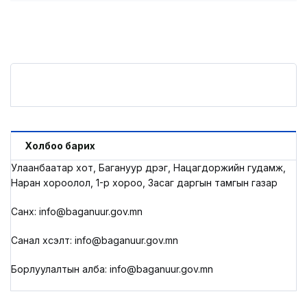
Холбоо барих
Улаанбаатар хот, Багануур дүүрэг, Нацагдоржийн гудамж,
Наран хороолол, 1-р хороо, Засаг даргын тамгын газар
Санхүү: info@baganuur.gov.mn
Санал хүсэлт: info@baganuur.gov.mn
Борлуулалтын алба: info@baganuur.gov.mn