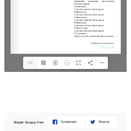
1/2
Хуваалцах
Жиргэх
Мэдээг бусдад түгээх